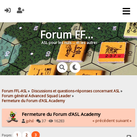
Forum FFL-ASL
ASL pour les nuls … et les autres !
Forum FFL-ASL
»
Discussions et questions-réponses concernant ASL
»
Forum général Advanced Squad Leader
»
Fermeture du Forum d'ASL Academy
Fermeture du Forum d'ASL Academy
« précédent
suivant »
jphil
·
37 ·
16283
1
2
3
Pages: