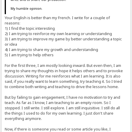
My humble opinion.
Your English is better than my French. I write for a couple of
reasons:
1) I find the topic interesting
2) I am trying to reinforce my own learning or understanding
3) I am trying to improve my game by better understanding a topic
or idea
4) I am trying to share my growth and understanding
5) I am trying to help others
For the first three, I am mostly looking inward. But even then, I am
trying to share my thoughts in hope it helps others and to provoke
discussion. Writing for me reinforces what I am learning. It is also
said, if you really want to learn something, try teaching it. So I tried
to combine both writing and teaching to drive the lessons home.
But by failing to gain engagement, I have no motivation to try and
teach. As far as I know, I am teaching to an empty room. So I
stopped. I still write. I still explore. I am still inquisitive. I still do all
the things I used to do for my own learning. I just don't share
everything anymore.
Now, if there is someone you read or some article you like, I