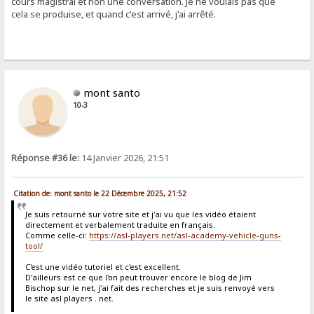
cours magistral et non une conversation. Je ne voulais pas que
cela se produise, et quand c'est arrivé, j'ai arrêté.
mont santo
10-3
Réponse #36 le:
14 Janvier 2026, 21:51
Citation de: mont santo le 22 Décembre 2025, 21:52
Je suis retourné sur votre site et j'ai vu que les vidéo étaient
directement et verbalement traduite en français.
Comme celle-ci:
https://asl-players.net/asl-academy-vehicle-guns-
tool/
C'est une vidéo tutoriel et c'est excellent.
D'ailleurs est ce que l'on peut trouver encore le blog de Jim
Bischop sur le net, j'ai fait des recherches et je suis renvoyé vers
le site asl players . net.