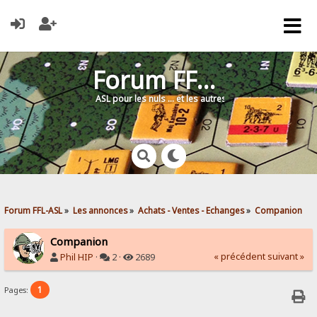
Forum FFL-ASL
ASL pour les nuls … et les autres !
Forum FFL-ASL
»
Les annonces
»
Achats - Ventes - Echanges
»
Companion
Companion
« précédent
suivant »
Phil HIP
·
2 ·
2689
1
Pages: