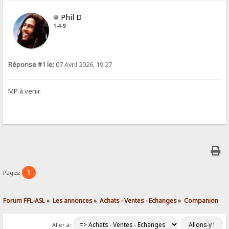
Phil D
1-4-9
Réponse #1 le:
07 Avril 2026, 19:27
MP à venir.
1
Pages:
Forum FFL-ASL
»
Les annonces
»
Achats - Ventes - Echanges
»
Companion
Aller à: