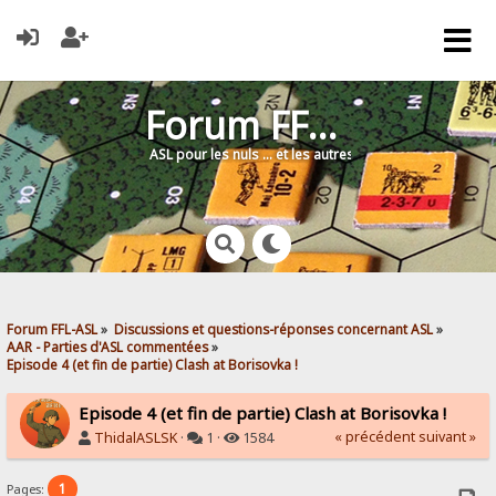
Forum FFL-ASL
ASL pour les nuls … et les autres !
Forum FFL-ASL
»
Discussions et questions-réponses concernant ASL
»
AAR - Parties d'ASL commentées
»
Episode 4 (et fin de partie) Clash at Borisovka !
Episode 4 (et fin de partie) Clash at Borisovka !
« précédent
suivant »
ThidalASLSK
·
1 ·
1584
1
Pages: