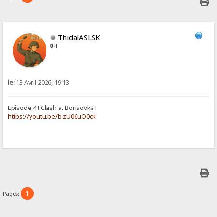
ThidalASLSK
8-1
le:
13 Avril 2026, 19:13
Episode 4 ! Clash at Borisovka !
https://youtu.be/bizU06uO0ck
1
Pages: