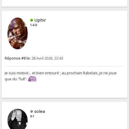
Uphir
1-4-9
Réponse #8 le:
28 Avril 2026, 22:43
Je suis motivé... et bien entouré ; au prochain Rabelais, je ne joue
que du "full".
solea
9-1