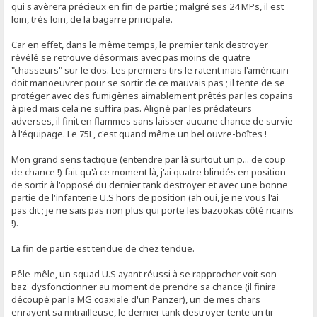
qui s'avèrera précieux en fin de partie ; malgré ses 24 MPs, il est
loin, très loin, de la bagarre principale.
Car en effet, dans le même temps, le premier tank destroyer
révélé se retrouve désormais avec pas moins de quatre
"chasseurs" sur le dos. Les premiers tirs le ratent mais l'américain
doit manoeuvrer pour se sortir de ce mauvais pas ; il tente de se
protéger avec des fumigènes aimablement prêtés par les copains
à pied mais cela ne suffira pas. Aligné par les prédateurs
adverses, il finit en flammes sans laisser aucune chance de survie
à l'équipage. Le 75L, c'est quand même un bel ouvre-boîtes !
Mon grand sens tactique (entendre par là surtout un p... de coup
de chance !) fait qu'à ce moment là, j'ai quatre blindés en position
de sortir à l'opposé du dernier tank destroyer et avec une bonne
partie de l'infanterie U.S hors de position (ah oui, je ne vous l'ai
pas dit ; je ne sais pas non plus qui porte les bazookas côté ricains
!).
La fin de partie est tendue de chez tendue.
Pêle-mêle, un squad U.S ayant réussi à se rapprocher voit son
baz' dysfonctionner au moment de prendre sa chance (il finira
découpé par la MG coaxiale d'un Panzer), un de mes chars
enrayent sa mitrailleuse, le dernier tank destroyer tente un tir