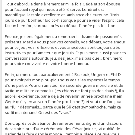
Tout d’abord, je tiens à remercier mille fois Gégé et son épouse
pour l’accueil royal qui nous a été réservé. L'endroit est
magnifique, la table excellente et l’ambiance chaleureuse. Trois
jours de pur bonheur ludico-historique pour se vider l’esprit ; cela
fait un bien fou, surtout après un début d'année pas folichon.
Ensuite, je tiens également à remercier la dizaine de passionnés
présents. Merci à vous pour vos conseils, vos débats, votre amour
pour ce jeu ; vos réflexions et vos anecdotes sont toujours très
instructives pour l'amateur que je suis. Et puis merci aussi pour ces
conversations autour du jeu, des jeux, mais pas que... bref, merci
pour votre convivialité et votre bonne humeur.
Enfin, un merci tout particulièrement à Brazouk, Ungern et Phil D
pour avoir pris mon piou-piou sous vos ailes expertes le temps
d'une partie. Pour un amateur de seconde guerre mondiale et de
tactique militaire comme lui (les chiens ne font pas des chats !), il a
adoré l'expérience, parle déjà de revenir l'année prochaine (hein
Gégé qu'il y en aura un l'année prochaine ?) et veut que l'on joue
au "full" désormais... parce que le
SK
c'est sympathoche, mais ça
suffit maintenant ! On est des "vrais" !
Donc, après cette séance de remerciements digne d'un discours
de victoire lors d'une cérémonie des César (mince, j'ai oublié de
parler de la faim dans le monde... tant pis !), place à ce que vous