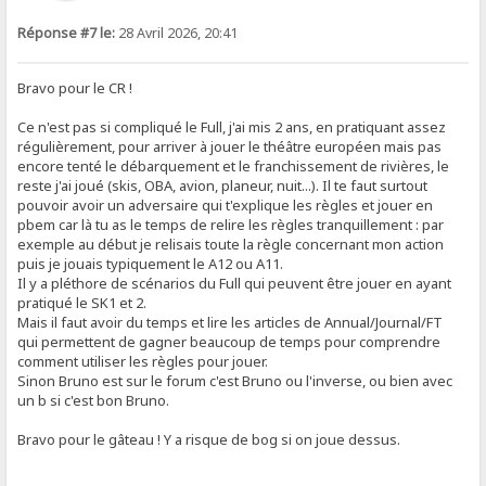
Réponse #7 le:
28 Avril 2026, 20:41
Bravo pour le CR !
Ce n'est pas si compliqué le Full, j'ai mis 2 ans, en pratiquant assez
régulièrement, pour arriver à jouer le théâtre européen mais pas
encore tenté le débarquement et le franchissement de rivières, le
reste j'ai joué (skis, OBA, avion, planeur, nuit...). Il te faut surtout
pouvoir avoir un adversaire qui t'explique les règles et jouer en
pbem car là tu as le temps de relire les règles tranquillement : par
exemple au début je relisais toute la règle concernant mon action
puis je jouais typiquement le A12 ou A11.
Il y a pléthore de scénarios du Full qui peuvent être jouer en ayant
pratiqué le SK1 et 2.
Mais il faut avoir du temps et lire les articles de Annual/Journal/FT
qui permettent de gagner beaucoup de temps pour comprendre
comment utiliser les règles pour jouer.
Sinon Bruno est sur le forum c'est Bruno ou l'inverse, ou bien avec
un b si c'est bon Bruno.
Bravo pour le gâteau ! Y a risque de bog si on joue dessus.