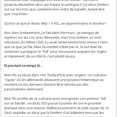
jusqu'au deuxième obus qui frappe la carlingue !). J'ai deux leaders
out sur les trois que comptent mon ordre de bataille. Autant dire
que c'est finito !
Qu'est-ce que je disais déjà ? A ASL, on apprend dans la douleur !
Bon, bien évidemment, j'ai fait plein d'erreurs ; je manque de
repères sur les LoS avec dénivelés, mes trois leaders se sont
retrouvés du même côté, il y avait certainement bien mieux à faire
que ce que j'ai fait. Mais l'essentiel n'était pas là ; le but était de
continuer à pratiquer le "full" pour doucement acquérir les règles
et clairement, de ce côté là, c'est plutôt réussi.
Et pendant ce temps là...
Mon fils se lance dans
Hot Toddy
(PK3) avec Ungern. Un scénario
"rigolo" où les allemands attaquent une position britannique au
moment où ces derniers doivent être relevés par des
parachutistes américains.
Mon fils profite de ce scénario pour enregistrer son premier "kill"
sur un blindé ; un StuG IIIG passé à portée de son 6-pounder
planqué dans une maison. Malheureusement, le petit copain de ce
StuG expédie un obus par la fenêtre d'un bâtiment tenu par les