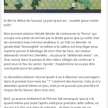
Et dès le début de l'assaut, ça part grave en... sucette (pour rester
poli) !
Mon premier platoon blindé décide de contourner la "fosse" qui
occupe une partie du terrain par la droite (parce que ça coûte cher
de remonter) mais horreur (malheur !), un PaK se dévoile ; le
goulet était "boresighté" et même si le calibre est trop léger pour
espérer percer le blindage de mon char de face, ces vicieux
allemands visent les chenilles... et passe le "deliberate immo". Un
char coincé dans la pampa et des riders obligés de continuer à
pied sous le feu du canon. Spoiler ; l'expérience ne va pas être
concluante pour les piétons !
Le deuxième platoon réussit quant-à-lui à déposer ses passagers
dans le premier bois mais les "?" s'avèrent des leurres. Cela, je m'y
attendais quand même un peu, mais je ne pouvais pas prendre le
risque de les laisser dans mon dos.
Bref, ça avance mollement et Phil me fait remarquer que je n'ai
quand même pas toute l'après-midi pour prendre cette colline, ce
qui est à la fois vrai dans le scénario... et dans la vraie vie car