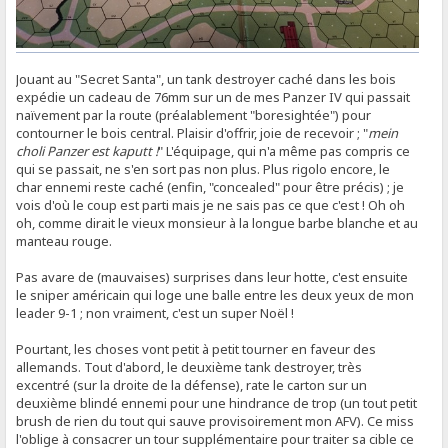
Jouant au "Secret Santa", un tank destroyer caché dans les bois
expédie un cadeau de 76mm sur un de mes Panzer IV qui passait
naïvement par la route (préalablement "boresightée") pour
contourner le bois central. Plaisir d'offrir, joie de recevoir ; "
mein
choli Panzer est kaputt !
" L'équipage, qui n'a même pas compris ce
qui se passait, ne s'en sort pas non plus. Plus rigolo encore, le
char ennemi reste caché (enfin, "concealed" pour être précis) ; je
vois d'où le coup est parti mais je ne sais pas ce que c'est ! Oh oh
oh, comme dirait le vieux monsieur à la longue barbe blanche et au
manteau rouge.
Pas avare de (mauvaises) surprises dans leur hotte, c'est ensuite
le sniper américain qui loge une balle entre les deux yeux de mon
leader 9-1 ; non vraiment, c'est un super Noël !
Pourtant, les choses vont petit à petit tourner en faveur des
allemands. Tout d'abord, le deuxième tank destroyer, très
excentré (sur la droite de la défense), rate le carton sur un
deuxième blindé ennemi pour une hindrance de trop (un tout petit
brush de rien du tout qui sauve provisoirement mon AFV). Ce miss
l'oblige à consacrer un tour supplémentaire pour traiter sa cible ce