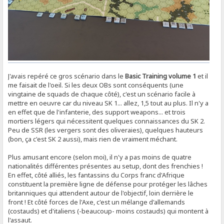
J'avais repéré ce gros scénario dans le
Basic Training volume 1
et il
me faisait de l'oeil. Si les deux OBs sont conséquents (une
vingtaine de squads de chaque côté), c'est un scénario facile à
mettre en oeuvre car du niveau SK 1... allez, 1,5 tout au plus. Il n'y a
en effet que de l'infanterie, des support weapons... et trois
mortiers légers qui nécessitent quelques connaissances du SK 2.
Peu de SSR (les vergers sont des oliveraies), quelques hauteurs
(bon, ça c'est SK 2 aussi), mais rien de vraiment méchant.
Plus amusant encore (selon moi), il n'y a pas moins de quatre
nationalités différentes présentes au setup, dont des frenchies !
En effet, côté alliés, les fantassins du Corps franc d'Afrique
constituent la première ligne de défense pour protéger les lâches
britanniques qui attendent autour de l'objectif, loin derrière le
front ! Et côté forces de l'Axe, c'est un mélange d'allemands
(costauds) et d'italiens (-beaucoup- moins costauds) qui montent à
l'assaut.