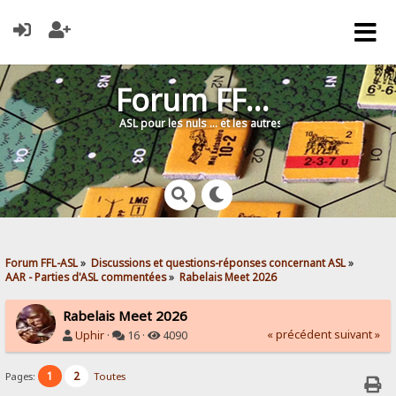
Forum FFL-ASL
ASL pour les nuls … et les autres !
Forum FFL-ASL
»
Discussions et questions-réponses concernant ASL
»
AAR - Parties d'ASL commentées
»
Rabelais Meet 2026
Rabelais Meet 2026
« précédent
suivant »
Uphir
·
16 ·
4090
1
2
Pages:
Toutes