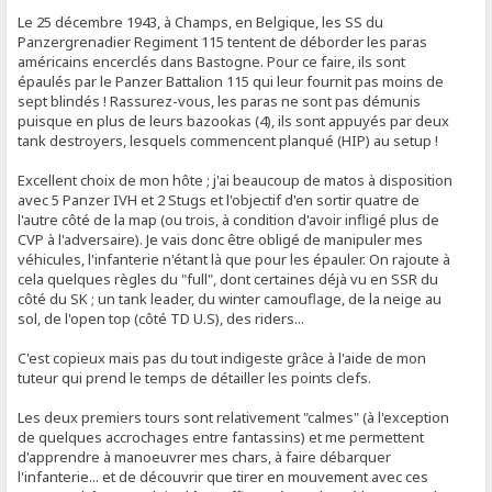
Le 25 décembre 1943, à Champs, en Belgique, les SS du
Panzergrenadier Regiment 115 tentent de déborder les paras
américains encerclés dans Bastogne. Pour ce faire, ils sont
épaulés par le Panzer Battalion 115 qui leur fournit pas moins de
sept blindés ! Rassurez-vous, les paras ne sont pas démunis
puisque en plus de leurs bazookas (4), ils sont appuyés par deux
tank destroyers, lesquels commencent planqué (HIP) au setup !
Excellent choix de mon hôte ; j'ai beaucoup de matos à disposition
avec 5 Panzer IVH et 2 Stugs et l'objectif d'en sortir quatre de
l'autre côté de la map (ou trois, à condition d'avoir infligé plus de
CVP à l'adversaire). Je vais donc être obligé de manipuler mes
véhicules, l'infanterie n'étant là que pour les épauler. On rajoute à
cela quelques règles du "full", dont certaines déjà vu en SSR du
côté du SK ; un tank leader, du winter camouflage, de la neige au
sol, de l'open top (côté TD U.S), des riders...
C'est copieux mais pas du tout indigeste grâce à l'aide de mon
tuteur qui prend le temps de détailler les points clefs.
Les deux premiers tours sont relativement "calmes" (à l'exception
de quelques accrochages entre fantassins) et me permettent
d'apprendre à manoeuvrer mes chars, à faire débarquer
l'infanterie... et de découvrir que tirer en mouvement avec ces