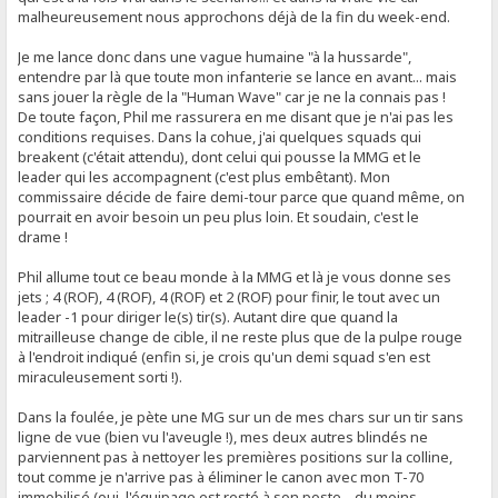
malheureusement nous approchons déjà de la fin du week-end.
Je me lance donc dans une vague humaine "à la hussarde",
entendre par là que toute mon infanterie se lance en avant... mais
sans jouer la règle de la "Human Wave" car je ne la connais pas !
De toute façon, Phil me rassurera en me disant que je n'ai pas les
conditions requises. Dans la cohue, j'ai quelques squads qui
breakent (c'était attendu), dont celui qui pousse la MMG et le
leader qui les accompagnent (c'est plus embêtant). Mon
commissaire décide de faire demi-tour parce que quand même, on
pourrait en avoir besoin un peu plus loin. Et soudain, c'est le
drame !
Phil allume tout ce beau monde à la MMG et là je vous donne ses
jets ; 4 (ROF), 4 (ROF), 4 (ROF) et 2 (ROF) pour finir, le tout avec un
leader -1 pour diriger le(s) tir(s). Autant dire que quand la
mitrailleuse change de cible, il ne reste plus que de la pulpe rouge
à l'endroit indiqué (enfin si, je crois qu'un demi squad s'en est
miraculeusement sorti !).
Dans la foulée, je pète une MG sur un de mes chars sur un tir sans
ligne de vue (bien vu l'aveugle !), mes deux autres blindés ne
parviennent pas à nettoyer les premières positions sur la colline,
tout comme je n'arrive pas à éliminer le canon avec mon T-70
immobilisé (oui, l'équipage est resté à son poste... du moins