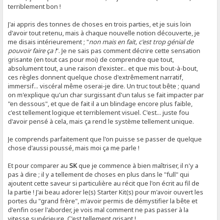
terriblement bon !
J'ai appris des tonnes de choses en trois parties, et je suis loin
d'avoir tout retenu, mais à chaque nouvelle notion découverte, je
me disais intérieurement ; "
non mais en fait, c'est trop génial de
pouvoir faire ça !
". Je ne sais pas comment décrire cette sensation
grisante (en tout cas pour moi) de comprendre que tout,
absolument tout, a une raison d'exister... et que mis bout-à-bout,
ces règles donnent quelque chose d'extrêmement narratif,
immersif... viscéral même oserai-je dire. Un truc tout bête ; quand
on m'explique qu'un char surgissant d'un talus se fait impacter par
"en dessous", et que de fait il a un blindage encore plus faible,
c'est tellement logique et terriblement visuel. C'est... juste fou
d'avoir pensé à cela, mais ça rend le système tellement unique.
Je comprends parfaitement que l'on puisse se passer de quelque
chose d'aussi poussé, mais moi ça me parle !
Et pour comparer au
SK
que je commence à bien maîtriser, il n'y a
pas à dire ; il y a tellement de choses en plus dans le "full" qui
ajoutent cette saveur si particulière au récit que l'on écrit au fil de
la partie ! J'ai beau adorer le(s) Starter Kit(s) pour m'avoir ouvert les
portes du "grand frère", m'avoir permis de démystifier la bête et
d'enfin oser l'aborder, je vois mal comment ne pas passer à la
vitesse supérieure. C'est tellement grisant !