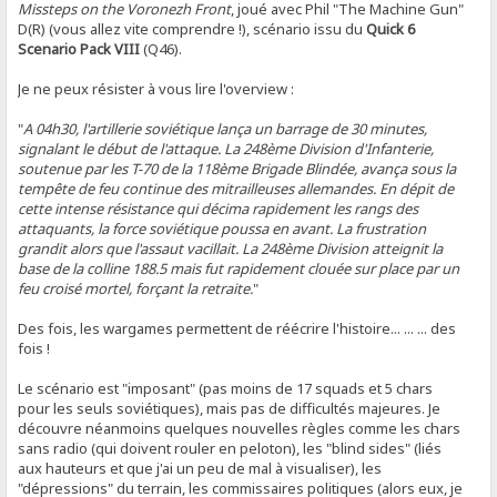
Missteps on the Voronezh Front
, joué avec Phil "The Machine Gun"
D(R) (vous allez vite comprendre !), scénario issu du
Quick 6
Scenario Pack VIII
(Q46).
Je ne peux résister à vous lire l'overview :
"
A 04h30, l'artillerie soviétique lança un barrage de 30 minutes,
signalant le début de l'attaque. La 248ème Division d'Infanterie,
soutenue par les T-70 de la 118ème Brigade Blindée, avança sous la
tempête de feu continue des mitrailleuses allemandes. En dépit de
cette intense résistance qui décima rapidement les rangs des
attaquants, la force soviétique poussa en avant. La frustration
grandit alors que l'assaut vacillait. La 248ème Division atteignit la
base de la colline 188.5 mais fut rapidement clouée sur place par un
feu croisé mortel, forçant la retraite.
"
Des fois, les wargames permettent de réécrire l'histoire... ... ... des
fois !
Le scénario est "imposant" (pas moins de 17 squads et 5 chars
pour les seuls soviétiques), mais pas de difficultés majeures. Je
découvre néanmoins quelques nouvelles règles comme les chars
sans radio (qui doivent rouler en peloton), les "blind sides" (liés
aux hauteurs et que j'ai un peu de mal à visualiser), les
"dépressions" du terrain, les commissaires politiques (alors eux, je