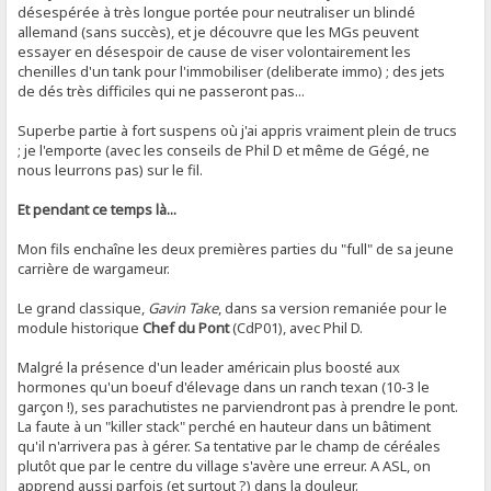
désespérée à très longue portée pour neutraliser un blindé
allemand (sans succès), et je découvre que les MGs peuvent
essayer en désespoir de cause de viser volontairement les
chenilles d'un tank pour l'immobiliser (deliberate immo) ; des jets
de dés très difficiles qui ne passeront pas...
Superbe partie à fort suspens où j'ai appris vraiment plein de trucs
; je l'emporte (avec les conseils de Phil D et même de Gégé, ne
nous leurrons pas) sur le fil.
Et pendant ce temps là...
Mon fils enchaîne les deux premières parties du "full" de sa jeune
carrière de wargameur.
Le grand classique,
Gavin Take
, dans sa version remaniée pour le
module historique
Chef du Pont
(CdP01), avec Phil D.
Malgré la présence d'un leader américain plus boosté aux
hormones qu'un boeuf d'élevage dans un ranch texan (10-3 le
garçon !), ses parachutistes ne parviendront pas à prendre le pont.
La faute à un "killer stack" perché en hauteur dans un bâtiment
qu'il n'arrivera pas à gérer. Sa tentative par le champ de céréales
plutôt que par le centre du village s'avère une erreur. A ASL, on
apprend aussi parfois (et surtout ?) dans la douleur.