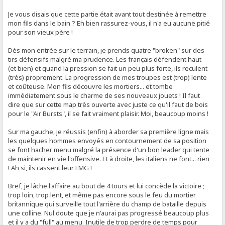
Je vous disais que cette partie était avant tout destinée à remettre
mon fils dans le bain ? Eh bien rassurez-vous, il n'a eu aucune pitié
pour son vieux père !
Dès mon entrée sur le terrain, je prends quatre "broken" sur des
tirs défensifs malgré ma prudence. Les français défendent haut
(et bien) et quand la pression se fait un peu plus forte, ils reculent
(très) proprement. La progression de mes troupes est (trop) lente
et coûteuse. Mon fils découvre les mortiers... et tombe
immédiatement sous le charme de ses nouveaux jouets ! Il faut
dire que sur cette map très ouverte avec juste ce qu'il faut de bois
pour le "Air Bursts", il se fait vraiment plaisir. Moi, beaucoup moins !
Sur ma gauche, je réussis (enfin) à aborder sa première ligne mais
les quelques hommes envoyés en contournement de sa position
se font hacher menu malgré la présence d'un bon leader qui tente
de maintenir en vie l'offensive. Et à droite, les italiens ne font... rien
! Ah si, ils cassent leur LMG !
Bref, je lâche l'affaire au bout de 4 tours et lui concède la victoire ;
trop loin, trop lent, et même pas encore sous le feu du mortier
britannique qui surveille tout l'arrière du champ de bataille depuis
une colline. Nul doute que je n'aurai pas progressé beaucoup plus
et il y a du "full" au menu. Inutile de trop perdre de temps pour