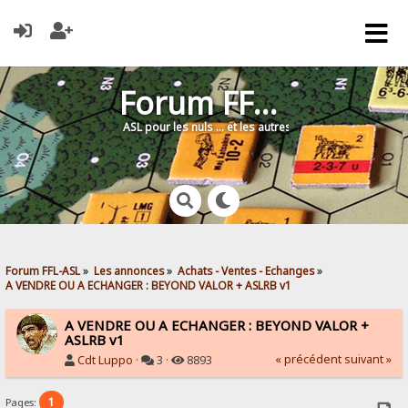
Forum FFL-ASL
ASL pour les nuls … et les autres !
Forum FFL-ASL
»
Les annonces
»
Achats - Ventes - Echanges
»
A VENDRE OU A ECHANGER : BEYOND VALOR + ASLRB v1
A VENDRE OU A ECHANGER : BEYOND VALOR +
ASLRB v1
« précédent
suivant »
Cdt Luppo
·
3 ·
8893
1
Pages: