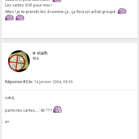
Les cartes SOF pour moi !
Allez ! je te prends les 4 comme ça , ça fera un achat groupé
stalh
10-2
Réponse #2 le:
14 Janvier 2004, 09:36
salut,
parmi tes cartes... : 43 ???
a+