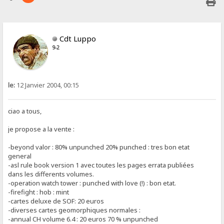
Cdt Luppo
9-2
le:
12 Janvier 2004, 00:15
ciao a tous,
je propose a la vente :
-beyond valor : 80% unpunched 20% punched : tres bon etat
general
-asl rule book version 1 avec toutes les pages errata publiées
dans les differents volumes.
-operation watch tower : punched with love (!) : bon etat.
-firefight : hob : mint
-cartes deluxe de SOF: 20 euros
-diverses cartes geomorphiques normales :
-annual CH volume 6.4 : 20 euros 70 % unpunched