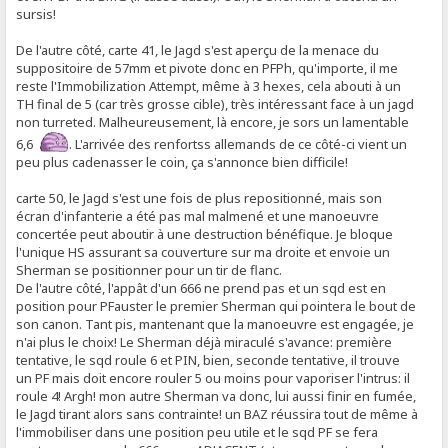
sursis!
De l'autre côté, carte 41, le Jagd s'est aperçu de la menace du
suppositoire de 57mm et pivote donc en PFPh, qu'importe, il me
reste l'Immobilization Attempt, même à 3 hexes, cela abouti à un
TH final de 5 (car très grosse cible), très intéressant face à un jagd
non turreted. Malheureusement, là encore, je sors un lamentable
6,6
. L'arrivée des renfortss allemands de ce côté-ci vient un
peu plus cadenasser le coin, ça s'annonce bien difficile!
carte 50, le Jagd s'est une fois de plus repositionné, mais son
écran d'infanterie a été pas mal malmené et une manoeuvre
concertée peut aboutir à une destruction bénéfique. Je bloque
l'unique HS assurant sa couverture sur ma droite et envoie un
Sherman se positionner pour un tir de flanc.
De l'autre côté, l'appât d'un 666 ne prend pas et un sqd est en
position pour PFauster le premier Sherman qui pointera le bout de
son canon. Tant pis, mantenant que la manoeuvre est engagée, je
n'ai plus le choix! Le Sherman déjà miraculé s'avance: première
tentative, le sqd roule 6 et PIN, bien, seconde tentative, il trouve
un PF mais doit encore rouler 5 ou moins pour vaporiser l'intrus: il
roule 4! Argh! mon autre Sherman va donc, lui aussi finir en fumée,
le Jagd tirant alors sans contrainte! un BAZ réussira tout de même à
l'immobiliser dans une position peu utile et le sqd PF se fera