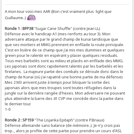
A mon tour voici mes AAR (Bon c'est vraiment plus light que
Guillaume..)
Ronde 1 : BFP38
"Sugar Cane Shuffle" (contre Jean LL)
Défense avec le handicap A1 (mes renforts au tour 3). Mon
adversaire attaque par le grand champ de kunai tandisque que
que ses mortiers et MMG prennent en enfilade la route principale.
C'est en lisière de ce champ que j'ai mis mes dummies et quelques
green pour le ralentir en espérant y placer quelques residuals.
Tous mes barbelés sont au milieu et placés en enfilade des MMG.
Les japonais sont donc rapidement ralentis par les barbelés et les
firelanes. La majeure partie des combats se déroule donc dans le
champ de Kunai (où j'ai rapatrié une bonne partie de ma défense).
Mes 2 M3 arrivent juste à temps pour bloquer la sortie des
japonais alors que mes troupes sont toutes réfugiées dans la
jungle sur la dernière rangée d'hexes. Mon adversaire ne pouvant
plus atteindre la barre des 41 CVP me concède donc la partie dans
le dernier tour.
1-0
Ronde 2 : SP159
"The Lisjanka Epitaph".(contre P.Briaux)
Défense allemande sans balance (de mémoire..). Je n'y crois pas
trop.., alors je profite de cette partie pour prendre un cours d'ASL