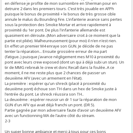
en défense je profite de mon surnombre en Sherman pour en
detruire 2 dans les premiers tours. C'est très jouable en AFPh
puisque le bonus de proximité + le bonus de très grosse cible
annule le malus du Bounding Fire. L'infanterie avance sans pertes
sous la protection des Smoke Mortar et arrive rapidement à
proximité du 1er pont. De plus l'infanterie allemande est
quasiment en déroute..(Mon adversaire croit à ce moment que la
partie est pliée). Malheureusement (pour moi) il n'en n'est rien.
En effet un premier M4 enraye son GUN. Je décide de ne pas
tenter la réparation... Ensuite grossière erreur de ma part
(fatigue..) puisque j'avance négligement mes M10 à proximité du
pont avec leurs crew exposed (dont un qui à déjà subi un stun). Un
tir de MMG rebreak le crew et donc Recall dans la foulée..A ce
moment, il ne me reste plus que 2 chances de passer un
deuxième AFV (avec un armement en l'état).
La première : espérer qu'un shreck (placé à proximité du
deuxième pont) échoue son TH dans un hex de Smoke juste à
l'entrée du pont. Le shreck réussira son TH..
La deuxième : espérer reussir un dr 1 sur la réparation de mon
GUN d'un AFV qui avait déjà franchi un pont. (DR 5).
Partie gagnée par mon adversaire faute d'avoir un deuxième AFV
avec un functionning MA de l'autre côté du stream.
2-3
Un super bonne ambiance et merci à tous pour ces bons