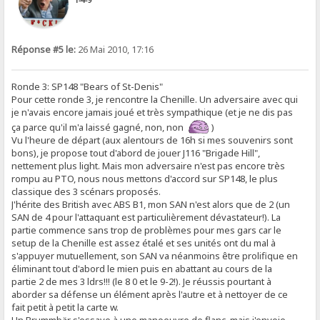
Réponse #5 le:
26 Mai 2010, 17:16
Ronde 3: SP148 "Bears of St-Denis"
Pour cette ronde 3, je rencontre la Chenille. Un adversaire avec qui
je n'avais encore jamais joué et très sympathique (et je ne dis pas
ça parce qu'il m'a laissé gagné, non, non
)
Vu l'heure de départ (aux alentours de 16h si mes souvenirs sont
bons), je propose tout d'abord de jouer J116 "Brigade Hill",
nettement plus light. Mais mon adversaire n'est pas encore très
rompu au PTO, nous nous mettons d'accord sur SP148, le plus
classique des 3 scénars proposés.
J'hérite des British avec ABS B1, mon SAN n'est alors que de 2 (un
SAN de 4 pour l'attaquant est particulièrement dévastateur!). La
partie commence sans trop de problèmes pour mes gars car le
setup de la Chenille est assez étalé et ses unités ont du mal à
s'appuyer mutuellement, son SAN va néanmoins être prolifique en
éliminant tout d'abord le mien puis en abattant au cours de la
partie 2 de mes 3 ldrs!!! (le 8 0 et le 9-2!). Je réussis pourtant à
aborder sa défense un élément après l'autre et à nettoyer de ce
fait petit à petit la carte w.
Un Brummbär s'essaye à une manoeuvre de flanc, mais j'envoie