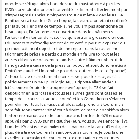
monde se réfugie alors hors de vue du mastodonte à part les
KV85 qui veulent montrer leur virilité, ils finiront effectivement par
s'imposer, mais après avoir perdu tout de même 4 des leurs! Le
Panther sera tout de même choqué, la destruction étant confirmé
par la suite. Pendant ce temps-là, ne voulant pas abandonné ce
beau joujou, l'infanterie en couverture dans les bâtiments
l'entourant va tenter de rester, ce qui sera une grossière erreur,
FdB avançant méthodiquement de ce côté-ci pour m'expluser du
premier bâtiment objectif et de me rejeter dans la rue en me
talonnant de près (je perds du monde en failure to rout et les
autres olibrius ne peuvent rejoindre l'autre bâtiment objectif du
flanc gauche à cause de la pression popov et sont donc rejetés à
l'extrême gauche! Un comble pour des teutons de cette époque!)
A droite la vie est nettement moins rose pour les rouges (là, c
politiquement un peu plus logique!), la riposte allemande va
littéralement éclater les troupes soviétqiues, le T34 se fait
déboulonner la carcasse et tous les autres gars sont cassés, le
temps de la contre-attaque a sonné et les Grenadieren s'élancent
pour éliminer tous les russes affolés, cela prendra 2 tours, mais
sera fait. Mon Panther situé tout à droite de mon dispositif va alors
tenter une manoeuvre de flanc face aux hordes de 628 encore
appuyés par 2 KV85 sur ma gauche (euh, vous suivez encore là?).
L'un des KV est isolé au milieu de la pampa de la carte 49 et il a, de
plus, déjà tiré ce tour en faisant pivoté sa tourelle. Je vois là une
excellente occasion de continuer l'extermination des troupes