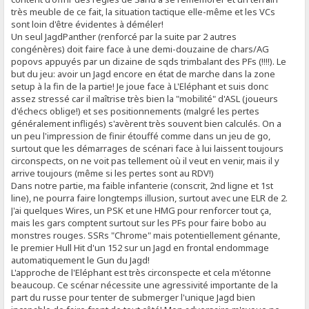
très meuble de ce fait, la situation tactique elle-même et les VCs
sont loin d'être évidentes à déméler!
Un seul JagdPanther (renforcé par la suite par 2 autres
congénères) doit faire face à une demi-douzaine de chars/AG
popovs appuyés par un dizaine de sqds trimbalant des PFs (!!!!). Le
but du jeu: avoir un Jagd encore en état de marche dans la zone
setup à la fin de la partie! Je joue face à L'Eléphant et suis donc
assez stressé car il maîtrise très bien la "mobilité" d'ASL (joueurs
d'échecs oblige!) et ses positionnements (malgré les pertes
généralement infligés) s'avèrent très souvent bien calculés. On a
un peu l'impression de finir étouffé comme dans un jeu de go,
surtout que les démarrages de scénari face à lui laissent toujours
circonspects, on ne voit pas tellement où il veut en venir, mais il y
arrive toujours (même si les pertes sont au RDV!)
Dans notre partie, ma faible infanterie (conscrit, 2nd ligne et 1st
line), ne pourra faire longtemps illusion, surtout avec une ELR de 2.
J'ai quelques Wires, un PSK et une HMG pour renforcer tout ça,
mais les gars comptent surtout sur les PFs pour faire bobo au
monstres rouges. SSRs "Chrome" mais potentiellement génante,
le premier Hull Hit d'un 152 sur un Jagd en frontal endommage
automatiquement le Gun du Jagd!
L'approche de l'Eléphant est très circonspecte et cela m'étonne
beaucoup. Ce scénar nécessite une agressivité importante de la
part du russe pour tenter de submerger l'unique Jagd bien