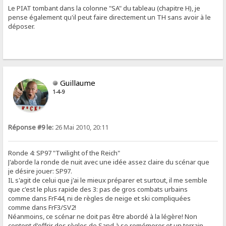
Le PIAT tombant dans la colonne "SA" du tableau (chapitre H), je
pense également qu'il peut faire directement un TH sans avoir à le
déposer.
Guillaume
1-4-9
Réponse #9 le:
26 Mai 2010, 20:11
Ronde 4: SP97 "Twilight of the Reich"
J'aborde la ronde de nuit avec une idée assez claire du scénar que
je désire jouer: SP97.
IL s'agit de celui que j'ai le mieux préparer et surtout, il me semble
que c'est le plus rapide des 3: pas de gros combats urbains
comme dans FrF44, ni de règles de neige et ski compliquées
comme dans FrF3/SV2!
Néanmoins, ce scénar ne doit pas être abordé à la légère! Non
content d'offrir des règles de Sand à se remémorer et un terrain