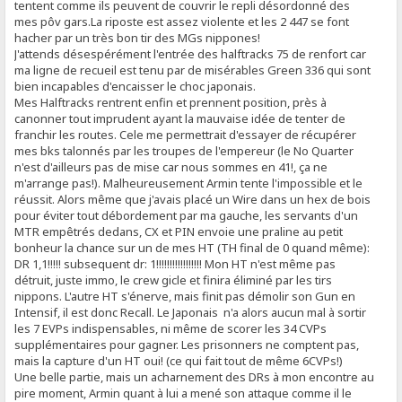
tentent comme ils peuvent de couvrir le repli désordonné des
mes pôv gars.La riposte est assez violente et les 2 447 se font
hacher par un très bon tir des MGs nippones!
J'attends désespérément l'entrée des halftracks 75 de renfort car
ma ligne de recueil est tenu par de misérables Green 336 qui sont
bien incapables d'encaisser le choc japonais.
Mes Halftracks rentrent enfin et prennent position, près à
canonner tout imprudent ayant la mauvaise idée de tenter de
franchir les routes. Cele me permettrait d'essayer de récupérer
mes bks talonnés par les troupes de l'empereur (le No Quarter
n'est d'ailleurs pas de mise car nous sommes en 41!, ça ne
m'arrange pas!). Malheureusement Armin tente l'impossible et le
réussit. Alors même que j'avais placé un Wire dans un hex de bois
pour éviter tout débordement par ma gauche, les servants d'un
MTR empêtrés dedans, CX et PIN envoie une praline au petit
bonheur la chance sur un de mes HT (TH final de 0 quand même):
DR 1,1!!!!! subsequent dr: 1!!!!!!!!!!!!!!!!! Mon HT n'est même pas
détruit, juste immo, le crew gicle et finira éliminé par les tirs
nippons. L'autre HT s'énerve, mais finit pas démolir son Gun en
Intensif, il est donc Recall. Le Japonais n'a alors aucun mal à sortir
les 7 EVPs indispensables, ni même de scorer les 34 CVPs
supplémentaires pour gagner. Les prisonners ne comptent pas,
mais la capture d'un HT oui! (ce qui fait tout de même 6CVPs!)
Une belle partie, mais un acharnement des DRs à mon encontre au
pire moment, Armin quant à lui a mené son attaque comme il le