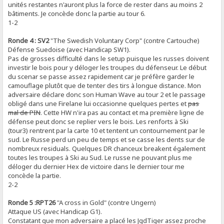
unités restantes n'auront plus la force de rester dans au moins 2
bâtiments. Je concède donc la partie au tour 6.
1-2
Ronde 4 : SV2
"The Swedish Voluntary Corp" (contre Cartouche)
Défense Suedoise (avec Handicap SW1).
Pas de grosses difficulté dans le setup puisque les russes doivent
investir le bois pour y déloger les troupes du défenseur. Le début
du scenar se passe assez rapidement car je préfère garder le
camouflage plutôt que de tenter des tirs à longue distance. Mon
adversaire déclare donc son Human Wave au tour 2 et le passage
obligé dans une Firelane lui occasionne quelques pertes et
pas
mal de PIN
. Cette HW n'ira pas au contact et ma première ligne de
défense peut donc se replier vers le bois. Les renforts à Ski
(tour3) rentrent par la carte 10 et tentent un contournement par le
sud. Le Russe perd un peu de temps et se casse les dents sur de
nombreux residuals. Quelques DR chanceux breakent également
toutes les troupes à Ski au Sud. Le russe ne pouvant plus me
déloger du dernier Hex de victoire dans le dernier tour me
concède la partie.
2-2
Ronde 5 :RPT26
"A cross in Gold" (contre Ungern)
Attaque US (avec Handicap G1).
Constatant que mon adversaire a placé les JgdTiger assez proche