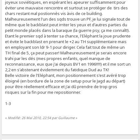
joyeux soviétiques, en espérant les apeurer suffisamment pour
éviter une mauvaise rencontre et surtout se protéger de tirs des
chars restant mal postionnés vis àvis de ce building.
Malheureusement l'un des sqds trouve un PF, je lui signale tout de
même que le backblast peut irriter les yeux et d'autres parties du
petit monde placés dans la baraque (la guerre psy, ça me connaît!).
Etant le premier sqd à tenter sa chance, l'Eléphant la joue prudente
et évite le backblast en prenant le +2 au TH supplémentaire mais
en employant son ldr 9-1 pour diriger. Cela fait tout de même un
TH final de 5, ça peut passer! Malheureusement je serais encore
trahi par les dés (mes propres enfants, quel manque de
reconnaissance, eux que j'ai depuis BV1 en 1996!!!!!) et il me sort un
2,2 en s'abstenant évidemment du fatidique Dud au TK!
Belle victoire de l'Eléphant, mon positionnement s'est avéré trop
éloigné (en bordure de la zone de setup pour le Jagd au départ)
pour être réellement efficace et j'ai dû prendre de trop gros
risques sur la fin pour me repositionner.
1-3
«
Modifié: 26 Mai 2010, 22:54 par Guillaume
»