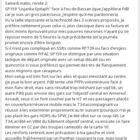
Samedi matin, ronde 2:
SP159 "Lisjanka Epitaph" face à Fou de Bassan (que j'appèlerai FdB
car je suis un gros paresseux, j'espère qu'il me pardonnera)
Vu la taille imposante et la technicité des 3 scénars proposés, je
préfère nettement jouer celui-ci, plus classique dans sa facture et
donc moins éprouvant pour mes pauvres neurones n'ayant pu se
reposer moins de 5 heures la nuit précédente (et la journée
promet encore d'être longue)
Si il n'est pas compliqué en SSRs comme RPT39 ou farci d'engins
originaux comme FrF42. SP159 se distingue par une situation
tactique de départ originale avec un setup décalé (ou en
quinconce si vous préférez) qui permet des tirs de flanquement
aussi mignons que ravageurs.
Mon setup est très fort sur les ailes et quasi inexistant au centre
(je joue le bon aryen). FdB tente une PFPh volumineuse face à
mon flanc droit, mais sans résultat trop méchant (un sqd bk, un
autre PIN) puis envoie des gars sur l'objectif central en Armored
Assault, ceux ci se font coucher par le HT et ses passagers placés
en couverture/réserve mobile mais le T34 accompagnant va
réussir à les exterminer proprement au tir suivant (pourquoi n'ai-je
pas placé les gars HORS du SPW, j'ai été idiot sur ce coup-là!). Le
T34, arrêté en VBM du bâtiment objectif central, va ensuite se faire
éliminer en CC par des troupes rameutés de la carte 10.
Les renforts rentrent avec précaution à ma gauche et sont
accueillis fraîchement par un Panther couvrant la rue, mais tout le