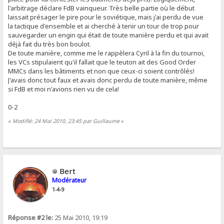
l'arbitrage déclare FdB vainqueur. Très belle partie où le début
laissait présager le pire pour le soviétique, mais j'ai perdu de vue
la tactique d'ensemble et ai cherché à tenir un tour de trop pour
sauvegarder un engin qui était de toute manière perdu et qui avait
déjà fait du très bon boulot.
De toute manière, comme me le rappèlera Cyril à la fin du tournoi,
les VCs stipulaient qu'il fallait que le teuton ait des Good Order
MMCs dans les bâtiments et non que ceux-ci soient contrôlés!
J'avais donc tout faux et avais donc perdu de toute manière, même
si FdB et moi n'avions rien vu de cela!
0-2
«
Modifié: 24 Mai 2010, 23:45 par Guillaume
»
Bert
Modérateur
1-4-9
Réponse #2 le:
25 Mai 2010, 19:19