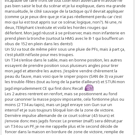
incapable de faire front de tout côté! Mon adversaire m'avoue ne
pas bien saisir le but du scénar et je lui expliquue, dans ma grande
mansuétude, le côté sauvage de la tactique qu'il devrait appliquer
(comme ça je peux dire que je n'ai pas réellement perdu car c'est
moi qui lui est tout appris sur ce scénar, logique, non?). Ni une, ni
deux, l'Eléphant s'exécute et voilà les hordes rouges qui
déferlent. Mon Jagd réussit à se préserver, mais mon infanterie en
prend plein la tronche (surtout la HMG avec le 8-1 qui bouffent un
obus de 152 en plein dans les dents!)
Un SU va tout de même périr sous une pluie de PFs, mais à part ça,
c'est plutôt néfaste pour mes troupes.
Un T34 s'enlise dans le sable, mais en bonne position, les autres
essayent de prendre position sous plusieurs angles pour tirer
mon jagd et attendre les autres. J'espère vendre chèrement la
peau du fauve, mais voici que le sniper popov (SAN de 3) va jouer
les trouble-fêtes (tout au long de la partie d'ailleurs!) et STUN mon
Jagd imprudemment CE qui finit donc Recall
Les 2 autres rentrent en renfort, mais se positionnent au fond
pour canonner la masse popov imposante, cela fontionne plus ou
moins (2 T34 au tapis), mais un Jagd enraye son Gun sur un
intensif et je suis toujours bloqué loin de la zone de victoire.
Dernière impulse allemande de ce court scénar (4.5 tours) et
j'envoie donc mes Jagds foncer. Le premier (malf) sera détruit par
un T34 ou un PF, je ne me rappelle plus et le second décide de
foncer dans la maison en bordure de zone de victoire, remplie de