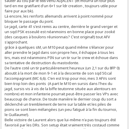
sauter au cou par le 666 venu ADJACENT (et mourra un tour plus
tard en me gratifiant d'un 6+1 sur ldr creation , toujours utile pour
faire pur aux bk).
Là encore, les renforts allemands arrivent à point nommé pour
bloquer le passage du pont.
Le jagd, carte 41 s'est remis au centre, derrière le grand verger et
un sqd PSK esseulé est néanmoins en bonne place pour zooké
(des casques à boulons réunionnais? C'est original!) tout AFV
s'approchant.
grâce à quelques sM, un M10 peut quand même s'élancer pour
aller prendre le Jagd dans son propre hex, il échappe à tous les
tirs, mais est néanmoins PIN sur un tir sur le crew et échoue dans
sa tentative de destruction du mastodonte.
De l'autre coté un tir particulièrement heureux (un 2,1 sur du 8FP 0)
aboutit à la mort de mon 9-1 et à la descente de son sqd 50.cal
l'accompagnant (MC 6,6). C'en est trop pour moi, mes 3 AFVs sont
bien trop loin des ponts (A part le M10 en sursis dans l'hex du
jagd, sursis vis à vis de la biffe teutonne située aux alentours en
nombre) et mon infanterie pourrait peut-être passer les VPs avec
beaucoup de chance. De toute manière le dernier coup du sort a
déclenché un tremblement de terre sur la table et les piles de
pions se sont bien mélangées (un peu fatigué à la fin du tournoi,
le Guillaume!).
Belle victoire de Laurent alors que lui-même n'a pas toujours été
favorisé par les DRs. Son setup était vraiment très costaud comme