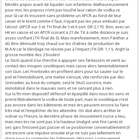
blindés popov avant de liquider son infanterie. Malheureusement
pour moi, les popovs n'ont pas touché leur ration de vodka ce
jour-là car ils trouvent sans problème un APCR au fond de leur
casier et le tirent comme il faut, n'ayant pas les yeux embués par
l'alcool (APCR sur 3 et TH final de 3 et il sort DR 2,1 !!!). Bon, avec un
Hit en caisse et un APCR scorant à 21 de TK à cette distance je suis
assez confiant (TK final de 3). Mais manifestement, mon Panther a
dû être démoulé trop chaud sur les chaînes de production de
M.A.N car le blindage ne résiste pas à l'impact (TK DR: 1,1 !). Argh! la
grosse montée des 2 boules!
Le StuG quand à lui cherche à appuyer ses fantassins et vient au
contact des troupes soviétiques mais casse alors lamentablement
son Gun. Les Frontoviks en profitent alors pour lui sauter sur le
poil et l'immobilisent, une melee s'ensuit, vite renforcée par des
Grenadier, au bout du compte, seul le StuG survivra, mais
immobilisé dans le mauvais sens et ne servant plus à rien.
Sur la fin mon dispositif défensif et éparpillé dans tous les sens et
prend littéralement la vodka de toute part, mais le soviétique n'est
pas encore dans les bâtiments et mes tirs peuvent encore lui faire
très mal et l'empêcher de les atteindre. On doit alors arrêter le
scénar vu l'heure, la dernière phase de mouvement russe a lieu,
mais mes tirs ne sont pas à la hauteur (malgré une Fire Lane) et
ses gars finissent pas passer et se positionner convenablement (il
ont encore une impulse ensuite et je ne suis pas tellement en
place pour lui contester les bâtiments déjà pris). Logiquement,