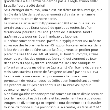
grande taille à ASL! Armin ne déroge pas à la règle et mon 1m87
fait pâle figure à côté de lui!
Seul étranger du tournoi, Armin est loin d'être un débutant (je joue
le rôle du faible dans cet appariement) etil va clairement me le
démontrer au cours de notre partie.
Le scénar se situe aux Phillippinnes en 1941 et se joue sur un
terrain couvert de Kunai coupé de quelques routes, bref un
terrain idéal pour les Fire Lane! J'hérite de la défense, tandis
qu'Armin opte pour un léger handicap du Japonais.
LE scénar commence et une "pastèque" typiquement ASL m'éclate
au visage dès le premier tir. un HS nippon fonce en éclaireur dans
le but évident de se faire casser la tête. Je veux en profiter pour
placer ma Fire LAne de LMG et réussi, au bout du compte, à faire
péter les plombs des gugusses (berserk) qui viennent se jeter
dans l'hex du sqd ayant tiré, rendant ma Fire Lane caduque et
affolant ainsi toute ma défense (qui a tenté d'arrêter le dit berserk,
mais sans succès). L'écran de fumigène balancé par ses MTR va
tout de même me sauver temporairement la mise en me
permettant de retraiter sous les Drifts et en l'empêchant de venir
me prendre au CC (les gars sont CX et il faudrait 4MFs pour
avancer en mon hex).
Mon flanc gauche est donc pressé comme un citron dès le premier
tour, le flanc droit est très calme et fait seulement face à quelques
troupes de diversion qui m'empêche tout de même de rebasculer
tout ce joli monde sur le point critique. Au centre, les MGs et 2 447