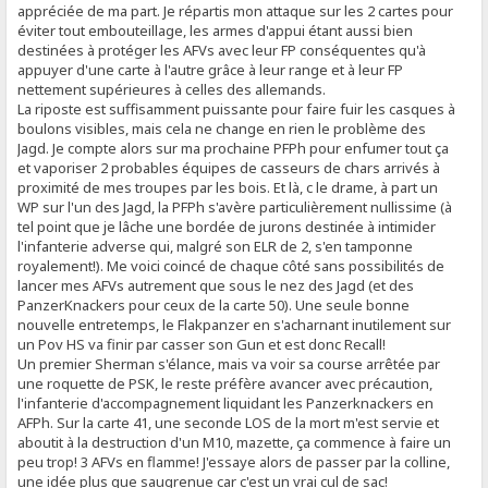
appréciée de ma part. Je répartis mon attaque sur les 2 cartes pour
éviter tout embouteillage, les armes d'appui étant aussi bien
destinées à protéger les AFVs avec leur FP conséquentes qu'à
appuyer d'une carte à l'autre grâce à leur range et à leur FP
nettement supérieures à celles des allemands.
La riposte est suffisamment puissante pour faire fuir les casques à
boulons visibles, mais cela ne change en rien le problème des
Jagd. Je compte alors sur ma prochaine PFPh pour enfumer tout ça
et vaporiser 2 probables équipes de casseurs de chars arrivés à
proximité de mes troupes par les bois. Et là, c le drame, à part un
WP sur l'un des Jagd, la PFPh s'avère particulièrement nullissime (à
tel point que je lâche une bordée de jurons destinée à intimider
l'infanterie adverse qui, malgré son ELR de 2, s'en tamponne
royalement!). Me voici coincé de chaque côté sans possibilités de
lancer mes AFVs autrement que sous le nez des Jagd (et des
PanzerKnackers pour ceux de la carte 50). Une seule bonne
nouvelle entretemps, le Flakpanzer en s'acharnant inutilement sur
un Pov HS va finir par casser son Gun et est donc Recall!
Un premier Sherman s'élance, mais va voir sa course arrêtée par
une roquette de PSK, le reste préfère avancer avec précaution,
l'infanterie d'accompagnement liquidant les Panzerknackers en
AFPh. Sur la carte 41, une seconde LOS de la mort m'est servie et
aboutit à la destruction d'un M10, mazette, ça commence à faire un
peu trop! 3 AFVs en flamme! J'essaye alors de passer par la colline,
une idée plus que saugrenue car c'est un vrai cul de sac!