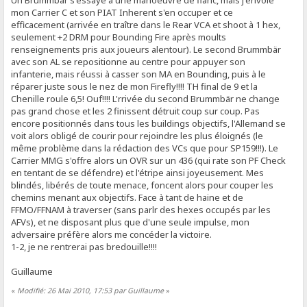
mon Carrier C et son PIAT Inherent s'en occuper et ce
efficacement (arrivée en traître dans le Rear VCA et shoot à 1 hex,
seulement +2 DRM pour Bounding Fire après moults
renseignements pris aux joueurs alentour). Le second Brummbär
avec son AL se repositionne au centre pour appuyer son
infanterie, mais réussi à casser son MA en Bounding, puis à le
réparer juste sous le nez de mon Firefly!!!! TH final de 9 et la
Chenille roule 6,5! Ouf!!!! L'rrivée du second Brummbär ne change
pas grand chose et les 2 finissent détruit coup sur coup. Pas
encore positionnés dans tous les buildings objectifs, l'Allemand se
voit alors obligé de courir pour rejoindre les plus éloignés (le
même problème dans la rédaction des VCs que pour SP159!!!). Le
Carrier MMG s'offre alors un OVR sur un 436 (qui rate son PF Check
en tentant de se défendre) et l'étripe ainsi joyeusement. Mes
blindés, libérés de toute menace, foncent alors pour couper les
chemins menant aux objectifs. Face à tant de haine et de
FFMO/FFNAM à traverser (sans parlr des hexes occupés par les
AFVs), et ne disposant plus que d'une seule impulse, mon
adversaire préfère alors me concéder la victoire.
1-2, je ne rentrerai pas bredouille!!!!
Guillaume
«
Modifié: 26 Mai 2010, 17:53 par Guillaume
»