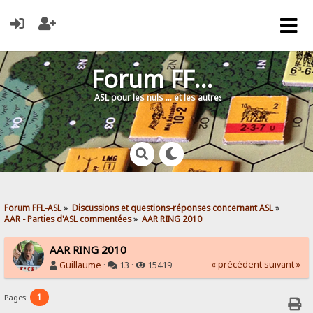
Forum FFL-ASL
ASL pour les nuls … et les autres !
Forum FFL-ASL
»
Discussions et questions-réponses concernant ASL
»
AAR - Parties d'ASL commentées
»
AAR RING 2010
AAR RING 2010
« précédent
suivant »
Guillaume
·
13 ·
15419
1
Pages: