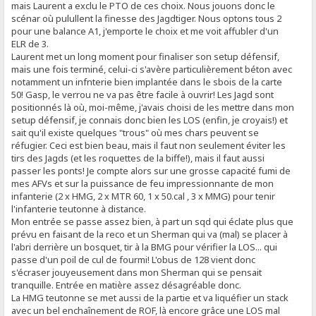
mais Laurent a exclu le PTO de ces choix. Nous jouons donc le
scénar où pulullent la finesse des Jagdtiger. Nous optons tous 2
pour une balance A1, j'emporte le choix et me voit affubler d'un
ELR de 3.
Laurent met un long moment pour finaliser son setup défensif,
mais une fois terminé, celui-ci s'avère particulièrement béton avec
notamment un infnterie bien implantée dans le sbois de la carte
50! Gasp, le verrou ne va pas être facile à ouvrir! Les Jagd sont
positionnés là où, moi-même, j'avais choisi de les mettre dans mon
setup défensif, je connais donc bien les LOS (enfin, je croyais!) et
sait qu'il existe quelques "trous" où mes chars peuvent se
réfugier. Ceci est bien beau, mais il faut non seulement éviter les
tirs des Jagds (et les roquettes de la biffe!), mais il faut aussi
passer les ponts! Je compte alors sur une grosse capacité fumi de
mes AFVs et sur la puissance de feu impressionnante de mon
infanterie (2 x HMG, 2 x MTR 60, 1 x 50.cal , 3 x MMG) pour tenir
l'infanterie teutonne à distance.
Mon entrée se passe assez bien, à part un sqd qui éclate plus que
prévu en faisant de la reco et un Sherman qui va (mal) se placer à
l'abri derrière un bosquet, tir à la BMG pour vérifier la LOS... qui
passe d'un poil de cul de fourmi! L'obus de 128 vient donc
s'écraser jouyeusement dans mon Sherman qui se pensait
tranquille. Entrée en matière assez désagréable donc.
La HMG teutonne se met aussi de la partie et va liquéfier un stack
avec un bel enchaînement de ROF, là encore grâce une LOS mal