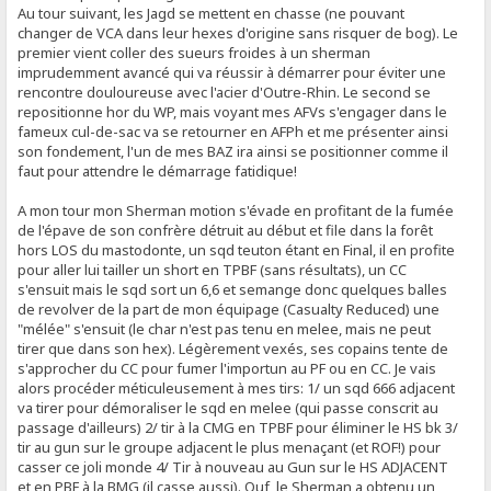
Au tour suivant, les Jagd se mettent en chasse (ne pouvant
changer de VCA dans leur hexes d'origine sans risquer de bog). Le
premier vient coller des sueurs froides à un sherman
imprudemment avancé qui va réussir à démarrer pour éviter une
rencontre douloureuse avec l'acier d'Outre-Rhin. Le second se
repositionne hor du WP, mais voyant mes AFVs s'engager dans le
fameux cul-de-sac va se retourner en AFPh et me présenter ainsi
son fondement, l'un de mes BAZ ira ainsi se positionner comme il
faut pour attendre le démarrage fatidique!
A mon tour mon Sherman motion s'évade en profitant de la fumée
de l'épave de son confrère détruit au début et file dans la forêt
hors LOS du mastodonte, un sqd teuton étant en Final, il en profite
pour aller lui tailler un short en TPBF (sans résultats), un CC
s'ensuit mais le sqd sort un 6,6 et semange donc quelques balles
de revolver de la part de mon équipage (Casualty Reduced) une
"mélée" s'ensuit (le char n'est pas tenu en melee, mais ne peut
tirer que dans son hex). Légèrement vexés, ses copains tente de
s'approcher du CC pour fumer l'importun au PF ou en CC. Je vais
alors procéder méticuleusement à mes tirs: 1/ un sqd 666 adjacent
va tirer pour démoraliser le sqd en melee (qui passe conscrit au
passage d'ailleurs) 2/ tir à la CMG en TPBF pour éliminer le HS bk 3/
tir au gun sur le groupe adjacent le plus menaçant (et ROF!) pour
casser ce joli monde 4/ Tir à nouveau au Gun sur le HS ADJACENT
et en PBF à la BMG (il casse aussi). Ouf, le Sherman a obtenu un