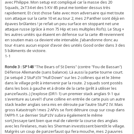
avec Philippe. Mon setup est compliqué car la masse des 20
Squads, 2xT34 et des 5 KV-85 peut me tomber dessus très
rapidement. Et c'est chose faite avec mon adversaire qui met toute
son attaque sur la carte 10 et au tour 2, mes 2 Panther sont déjà en
épaves brûlantes ! je refait un peu surface en stoppant net une
attaque russe (grâce à mon 75 Hip et ses multiples Rofs). Le Stug +
les autres unités qui étaient en défense sur la carte 49 reviennent
en soutien mais ca devient vite intenable. J'abandonne donc au
tour 4 sans aucun espoir d'avoir des unités Good order dans 3 des
5 bâtiments de victoire.
1-1
Ronde 3 : SP148
"The Bears of St Denis" (contre "Fou de Bassan")
Défense Allemande (sans balance). Là aussi la partie tourne court.
J'ai setupé 2 StuPzIV "Hull Down" sur les 2 collines qui et le 3ème
dans le village prêt à intervenir par la route. 2 squads sont postés
dans les bois à gauche et à droite de la carte (prêt à utiliser les
panzefausts..) J'explose (DR1-1) un premier stack anglais 9-1 qui
s'aventure au Level1 d'une colline en entrée de carte puis un autre
stack leader anglais sera mis en déroute par l'autre StuPZ IV. Mais
gross Katastroph ! mes 2 AFVs se font détruire coup sur coup dans
l'AFPh !!. Le dernier StuPzIV subira également le même
sort.J'essaye tant bien que mal de ralentir la course des anglais
avec les Firelanes, mais les Sherman investissent bientôt le village.
Malgrès un coup de panzerfaust qui fera mouche, mes 2 pauvres