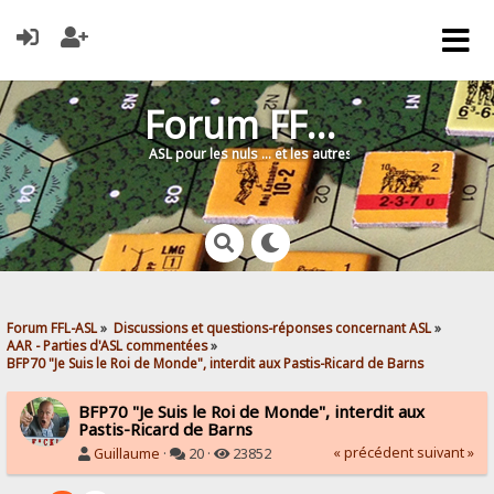
Forum FFL-ASL
ASL pour les nuls … et les autres !
Forum FFL-ASL
»
Discussions et questions-réponses concernant ASL
»
AAR - Parties d'ASL commentées
»
BFP70 "Je Suis le Roi de Monde", interdit aux Pastis-Ricard de Barns
BFP70 "Je Suis le Roi de Monde", interdit aux
Pastis-Ricard de Barns
« précédent
suivant »
Guillaume
·
20 ·
23852