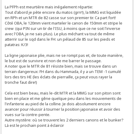
La PFPh est meurtière mais inégalement répartie:
Tout d'abord je pète encore du matos (grrr!), la MMG est liquidée
en RPh et un MTR de 82 casse sur son premier tir. Ca part fort!
Côté OBA, le 120mm vient marteler le canon de 150mm et stripe le
crew (qui PIN sur un tir de l'ISU, à moins que ce ne soit l'inverse
avec l'OBA, je ne sais plus). Le plus méchant va tout de même
atterrir sur le sqd dans le FH: un pélaud de 85 sur les pieds et
patatras: K/3!
La ligne japonaise plie, mais ne se rompt pas et, de toute manière,
le but est de survivre et non de me barrer le passage.
A noter que le MTR de 81 résiste bien, mais se trouve dans un
terrain dangereux: FH dans du Hammada, il y a un TEM -1 cumulé
lors des tirs HE (les éclats de pierraille, ça peut vous rayer la
tronche faut dire!)
Cela est bien beau, mais le-dit MTR et la MMG sur son piton sont
bien en place et me gêne quelque peu dans les mouvements de
l'infanterie au pied de la colline. Je dois absolument encore
avancer pour réussir à tourner la position japonaise et avoir des
vues sur la contre-pente.
Autre mystère: où se trouvent les 2 derniers canons et le bunker?
Là est le prochain point à éclaircir