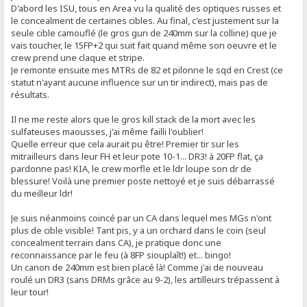
D'abord les ISU, tous en Area vu la qualité des optiques russes et
le concealment de certaines cibles. Au final, c'est justement sur la
seule cible camouflé (le gros gun de 240mm sur la colline) que je
vais toucher, le 15FP+2 qui suit fait quand même son oeuvre et le
crew prend une claque et stripe.
Je remonte ensuite mes MTRs de 82 et pilonne le sqd en Crest (ce
statut n'ayant aucune influence sur un tir indirect), mais pas de
résultats.
Il ne me reste alors que le gros kill stack de la mort avec les
sulfateuses maousses, j'ai même failli l'oublier!
Quelle erreur que cela aurait pu être! Premier tir sur les
mitrailleurs dans leur FH et leur pote 10-1... DR3! à 20FP flat, ça
pardonne pas! KIA, le crew morfle et le ldr loupe son dr de
blessure! Voilà une premier poste nettoyé et je suis débarrassé
du meilleur ldr!
Je suis néanmoins coincé par un CA dans lequel mes MGs n'ont
plus de cible visible! Tant pis, y a un orchard dans le coin (seul
concealment terrain dans CA), je pratique donc une
reconnaissance par le feu (à 8FP siouplaît!) et... bingo!
Un canon de 240mm est bien placé là! Comme j'ai de nouveau
roulé un DR3 (sans DRMs grâce au 9-2), les artilleurs trépassent à
leur tour!