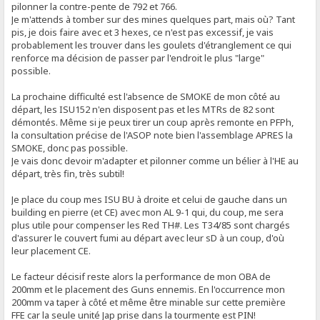
pilonner la contre-pente de 792 et 766.
Je m'attends à tomber sur des mines quelques part, mais où? Tant
pis, je dois faire avec et 3 hexes, ce n'est pas excessif, je vais
probablement les trouver dans les goulets d'étranglement ce qui
renforce ma décision de passer par l'endroit le plus "large"
possible.
La prochaine difficulté est l'absence de SMOKE de mon côté au
départ, les ISU152 n'en disposent pas et les MTRs de 82 sont
démontés. Même si je peux tirer un coup après remonte en PFPh,
la consultation précise de l'ASOP note bien l'assemblage APRES la
SMOKE, donc pas possible.
Je vais donc devoir m'adapter et pilonner comme un bélier à l'HE au
départ, très fin, très subtil!
Je place du coup mes ISU BU à droite et celui de gauche dans un
building en pierre (et CE) avec mon AL 9-1 qui, du coup, me sera
plus utile pour compenser les Red TH#. Les T34/85 sont chargés
d'assurer le couvert fumi au départ avec leur sD à un coup, d'où
leur placement CE.
Le facteur décisif reste alors la performance de mon OBA de
200mm et le placement des Guns ennemis. En l'occurrence mon
200mm va taper à côté et même être minable sur cette première
FFE car la seule unité Jap prise dans la tourmente est PIN!