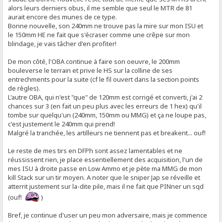
alors leurs derniers obus, il me semble que seul le MTR de 81
aurait encore des munes de ce type.
Bonne nouvelle, son 240mm ne trouve pas la mire sur mon ISU et
le 150mm HE ne fait que s'écraser comme une crêpe sur mon
blindage, je vais tâcher d'en profiter!
De mon côté, l'OBA continue à faire son oeuvre, le 200mm
bouleverse le terrain et prive le HS sur la colline de ses
entrechments pour la suite (cf le fil ouvert dans la section points
de règles).
L'autre OBA, qui n'est "que" de 120mm est corrigé et converti, j'ai 2
chances sur 3 (en fait un peu plus avec les erreurs de 1 hex) qu'il
tombe sur quelqu'un (240mm, 150mm ou MMG) et ça ne loupe pas,
c'est justement le 240mm qui prend!
Malgré la tranchée, les artilleurs ne tiennent pas et breakent... ouf!
Le reste de mes tirs en DFPh sont assez lamentables et ne
réussissent rien, je place essentiellement des acquisition, l'un de
mes ISU à droite passe en Low Ammo et je pète ma MMG de mon
kill Stack sur un tir moyen. A noter que le sniper Jap se réveille et
atterrit justement sur la-dite pile, mais il ne fait que PINner un sqd
(ouf!
)
Bref, je continue d'user un peu mon adversaire, mais je commence