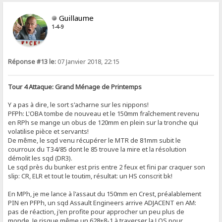
Guillaume
1-4-9
Réponse #13 le:
07 Janvier 2018, 22:15
Tour 4 Attaque: Grand Ménage de Printemps
Y a pas à dire, le sort s'acharne sur les nippons!
PFPh: L'OBA tombe de nouveau et le 150mm fraîchement revenu
en RPh se mange un obus de 120mm en plein sur la tronche qui
volatilise pièce et servants!
De même, le sqd venu récupérer le MTR de 81mm subit le
courroux du T34/85 dont le 85 trouve la mire et la résolution
démolit les sqd (DR3).
Le sqd près du bunker est pris entre 2 feux et fini par craquer son
slip: CR, ELR et tout le toutim, résultat: un HS conscrit bk!
En MPh, je me lance à l'assaut du 150mm en Crest, préalablement
PIN en PFPh, un sqd Assault Engineers arrive ADJACENT en AM:
pas de réaction, j'en profite pour approcher un peu plus de
monde. Je risque même un 628+8-1 à traverser la LOS pour