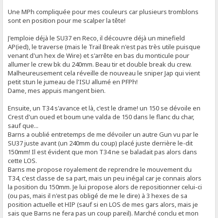
Une MPh compliquée pour mes couleurs car plusieurs tromblons
sont en position pour me scalper la tête!
J'emploie déjà le SU37 en Reco, il découvre déjà un minefield
AP(ied), le traverse (mais le Trail Break n'est pas très utile puisque
venant d'un hex de Wire) et s'arrête en bas du monticule pour
allumer le crew bk du 240mm. Beau tir et double break du crew.
Malheureusement cela réveille de nouveau le sniper Jap qui vient
petit stun le jumeau de l'ISU allumé en PFPh!
Dame, mes appuis mangent bien.
Ensuite, un T34 s'avance et là, c'est le drame! un 150 se dévoile en
Crest d'un oued et boum une valda de 150 dans le flanc du char,
sauf que...
Barns a oublié entretemps de me dévoiler un autre Gun vu par le
SU37 juste avant (un 240mm du coup) placé juste derrière le-dit
150mm! Il est évident que mon T34 ne se baladait pas alors dans
cette LOS.
Barns me propose royalement de reprendre le mouvement du
T34, c'est classe de sa part, mais un peu inégal car je connais alors
la position du 150mm. Je lui propose alors de repositionner celui-ci
(ou pas, mais il n'est pas obligé de me le dire) à 3 hexes de sa
position actuelle et HIP (sauf si en LOS de mes gars alors, mais je
sais que Barns ne fera pas un coup pareil). Marché conclu et mon