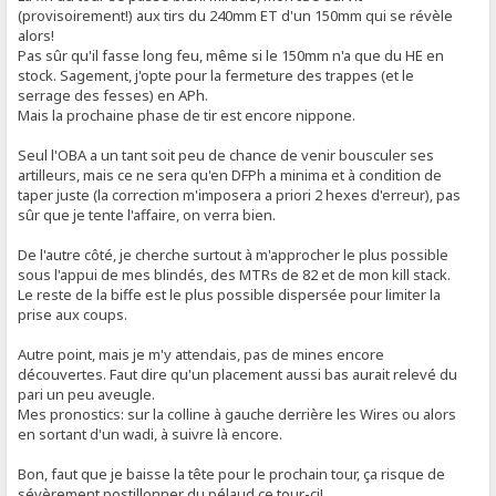
(provisoirement!) aux tirs du 240mm ET d'un 150mm qui se révèle
alors!
Pas sûr qu'il fasse long feu, même si le 150mm n'a que du HE en
stock. Sagement, j'opte pour la fermeture des trappes (et le
serrage des fesses) en APh.
Mais la prochaine phase de tir est encore nippone.
Seul l'OBA a un tant soit peu de chance de venir bousculer ses
artilleurs, mais ce ne sera qu'en DFPh a minima et à condition de
taper juste (la correction m'imposera a priori 2 hexes d'erreur), pas
sûr que je tente l'affaire, on verra bien.
De l'autre côté, je cherche surtout à m'approcher le plus possible
sous l'appui de mes blindés, des MTRs de 82 et de mon kill stack.
Le reste de la biffe est le plus possible dispersée pour limiter la
prise aux coups.
Autre point, mais je m'y attendais, pas de mines encore
découvertes. Faut dire qu'un placement aussi bas aurait relevé du
pari un peu aveugle.
Mes pronostics: sur la colline à gauche derrière les Wires ou alors
en sortant d'un wadi, à suivre là encore.
Bon, faut que je baisse la tête pour le prochain tour, ça risque de
sévèrement postillonner du pélaud ce tour-ci!