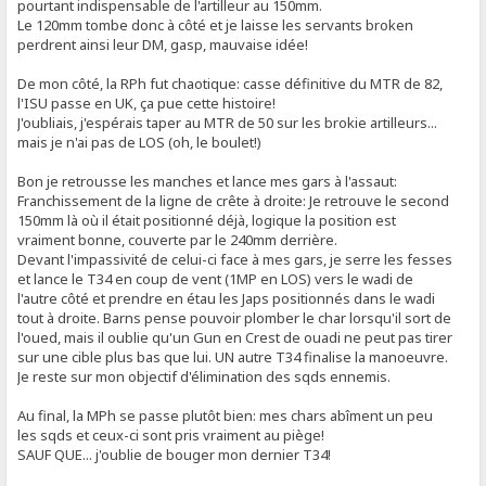
pourtant indispensable de l'artilleur au 150mm.
Le 120mm tombe donc à côté et je laisse les servants broken
perdrent ainsi leur DM, gasp, mauvaise idée!
De mon côté, la RPh fut chaotique: casse définitive du MTR de 82,
l'ISU passe en UK, ça pue cette histoire!
J'oubliais, j'espérais taper au MTR de 50 sur les brokie artilleurs...
mais je n'ai pas de LOS (oh, le boulet!)
Bon je retrousse les manches et lance mes gars à l'assaut:
Franchissement de la ligne de crête à droite: Je retrouve le second
150mm là où il était positionné déjà, logique la position est
vraiment bonne, couverte par le 240mm derrière.
Devant l'impassivité de celui-ci face à mes gars, je serre les fesses
et lance le T34 en coup de vent (1MP en LOS) vers le wadi de
l'autre côté et prendre en étau les Japs positionnés dans le wadi
tout à droite. Barns pense pouvoir plomber le char lorsqu'il sort de
l'oued, mais il oublie qu'un Gun en Crest de ouadi ne peut pas tirer
sur une cible plus bas que lui. UN autre T34 finalise la manoeuvre.
Je reste sur mon objectif d'élimination des sqds ennemis.
Au final, la MPh se passe plutôt bien: mes chars abîment un peu
les sqds et ceux-ci sont pris vraiment au piège!
SAUF QUE... j'oublie de bouger mon dernier T34!