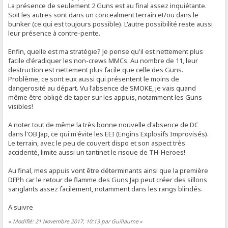
La présence de seulement 2 Guns est au final assez inquiétante.
Soit les autres sont dans un concealment terrain et/ou dans le
bunker (ce qui est toujours possible). L'autre possibilité reste aussi
leur présence à contre-pente.
Enfin, quelle est ma stratégie? Je pense qu'il est nettement plus
facile d'éradiquer les non-crews MMCs. Au nombre de 11, leur
destruction est nettement plus facile que celle des Guns.
Problème, ce sont eux aussi qui présentent le moins de
dangerosité au départ. Vu l'absence de SMOKE, je vais quand
même être obligé de taper sur les appuis, notamment les Guns
visibles!
A noter tout de même la très bonne nouvelle d'absence de DC
dans l'OB Jap, ce qui m'évite les EEI (Engins Explosifs Improvisés).
Le terrain, avec le peu de couvert dispo et son aspect très
accidenté, limite aussi un tantinet le risque de TH-Heroes!
Au final, mes appuis vont être déterminants ainsi que la première
DFPh car le retour de flamme des Guns Jap peut créer des sillons
sanglants assez facilement, notamment dans les rangs blindés.
A suivre
«
Modifié: 21 Novembre 2017, 10:13 par Guillaume
»