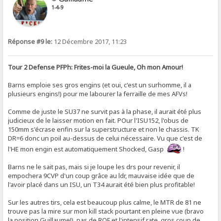
1-4-9
Réponse #9 le:
12 Décembre 2017, 11:23
Tour 2 Defense PFPh: Frites-moi la Gueule, Oh mon Amour!
Barns emploie ses gros engins (et oui, c'est un surhomme, il a
plusieurs engins!) pour me labourer la ferraille de mes AFVs!
Comme de juste le SU37 ne survit pas à la phase, il aurait été plus
judicieux de le laisser motion en fait. POur l'ISU152, l'obus de
150mm s'écrase enfin sur la superstructure et non le chassis. TK
DR=6 donc un poil au-dessus de celui nécessaire. Vu que c'est de
l'HE mon engin est automatiquement Shocked, Gasp
!
Barns ne le sait pas, mais si je loupe les drs pour revenir, il
empochera 9CVP d'un coup grâce au ldr, mauvaise idée que de
l'avoir placé dans un ISU, un T34 aurait été bien plus profitable!
Sur les autres tirs, cela est beaucoup plus calme, le MTR de 81 ne
trouve pas la mire sur mon kill stack pourtant en pleine vue (bravo
la position Guillaume!), pas de ROF et l'intensif rate, gros coup de