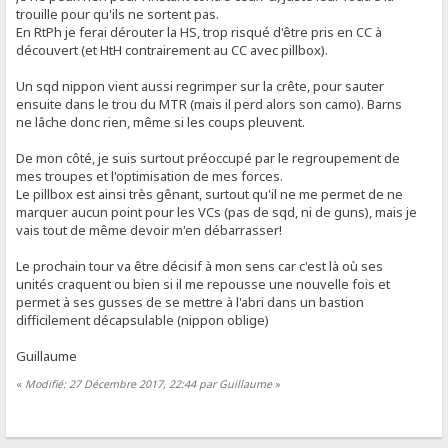
trouille pour qu'ils ne sortent pas.
En RtPh je ferai dérouter la HS, trop risqué d'être pris en CC à
découvert (et HtH contrairement au CC avec pillbox).
Un sqd nippon vient aussi regrimper sur la crête, pour sauter
ensuite dans le trou du MTR (mais il perd alors son camo). Barns
ne lâche donc rien, même si les coups pleuvent.
De mon côté, je suis surtout préoccupé par le regroupement de
mes troupes et l'optimisation de mes forces.
Le pillbox est ainsi très gênant, surtout qu'il ne me permet de ne
marquer aucun point pour les VCs (pas de sqd, ni de guns), mais je
vais tout de même devoir m'en débarrasser!
Le prochain tour va être décisif à mon sens car c'est là où ses
unités craquent ou bien si il me repousse une nouvelle fois et
permet à ses gusses de se mettre à l'abri dans un bastion
difficilement décapsulable (nippon oblige)
Guillaume
«
Modifié: 27 Décembre 2017, 22:44 par Guillaume
»