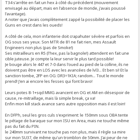
T34 s'arrête en fait un hex à côté du précédent (mouvement
envisagé au départ, mais en l'absence de monde, j'avais poussé
l'avantage).
A noter que j'avais complètement zappé la possibilité de placer les
Guns en crest dans les oueds!
A côté de cela, mon infanterie doit crapahuter sévère et parfois en
OG sous ses yeux. Son MTR de 81 ne fait rien, mes Assault
Engineers non plus (pas de Smoke!)
Ses mitrailleurs en R5 (l'hex, pas la bagnole!) attendent en fait une
cible juteuse. Je compte la leur servir le plus tard possible!
Je bouge alors le 447 et 7-0 dans l'oued au pied de la colline, ils ne
doivent pas être en LOS avec les avancées de lvl3... Et ben si! Et la
sanction tombe, 2FP en OG: DR3=1KIA; random... Tout le monde
prend! J'en ai encore les fesses qui font bravo!
Leurs potes 8-1+sqd MMG avancent en OG et AM en désespoir de
cause, re-mitraillage, mais là simple break, ça va!
Enfin mon kill stack avance sans autre opposition mais il est loin!
En DFPh, seul les gros culs s'expriment: le 150mm sous OBA tente
le pétage de baraque sur mon ISU en Area, mais ne touche même
pas du fait du PIN.
le 240mm survivant ne touche pas non plus, mais il règle sa mire
sur mon SU37, de même qu'un tromblon de 50mm. J'ai peur de ne