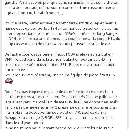
gauche, l'ISU est bien planqué dans sa maison; mais sur la droite,
le tir à bout portant, même sur un concealed me casse mon beau
sqd AE (bon, OK, il était là pour ça!).
Pour le reste, Barns essaye de sortir ses gars du guêpier mais la
nasse est trop serrée: les T34 cartonnent et le seul exfiltré se fait
cueillir en sortant de l'oued par un 628+9-1, même en long Range,
le DR4 ne laisse aucune chance... du coup sniper... du coup dr1... du
coup casse de l'un des 2 crews venus pousser le MTR de 82!
De l'autre côté, c'est à peine mieux, l'OBA prélève son tribut en
DFPh, le sqd venu dans la trench roulant un boxcar. Le 240mm
restant casse définitivement en RPh. Barns est vraiment maudit
sur les DRs!
Seuls les 150mm résistent, une seule équipe de pièce étant PIN
Bon, c'est pas trop mal et je me dirais même que c'est très bien,
sauf que Barns a, lors de la dernière CCPh, révélé son pillbox sur
lequel est venu marché l'un de mes HS, le CC ne donne rien, mais
il n'y a pas de melee et la HMG présente dans le pillbox prend un
malin plaisir à découper un sqd bk et un 7-0, seul ce dernier
échappe au carnage (3 ROF à 8FP flat, ça fait mal!) avec une balle
dans le cul (wounded).
Je ne peux rien pour l'instant contre ceux-ci, juste leur foutre la