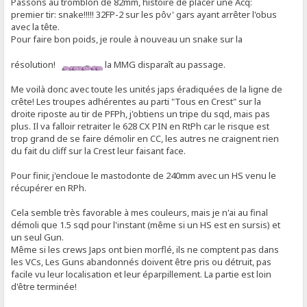
Passons au tromblon de 82mm, histoire de placer une Acq:
premier tir: snake!!!!! 32FP-2 sur les pôv' gars ayant arrêter l'obus
avec la tête.
Pour faire bon poids, je roule à nouveau un snake sur la
résolution!
la MMG disparaît au passage.
Me voilà donc avec toute les unités japs éradiquées de la ligne de
crête! Les troupes adhérentes au parti "Tous en Crest" sur la
droite riposte au tir de PFPh, j'obtiens un tripe du sqd, mais pas
plus. Il va falloir retraiter le 628 CX PIN en RtPh car le risque est
trop grand de se faire démolir en CC, les autres ne craignent rien
du fait du cliff sur la Crest leur faisant face.
Pour finir, j'encloue le mastodonte de 240mm avec un HS venu le
récupérer en RPh.
Cela semble très favorable à mes couleurs, mais je n'ai au final
démoli que 1.5 sqd pour l'instant (même si un HS est en sursis) et
un seul Gun.
Même si les crews Japs ont bien morflé, ils ne comptent pas dans
les VCs, Les Guns abandonnés doivent être pris ou détruit, pas
facile vu leur localisation et leur éparpillement. La partie est loin
d'être terminée!