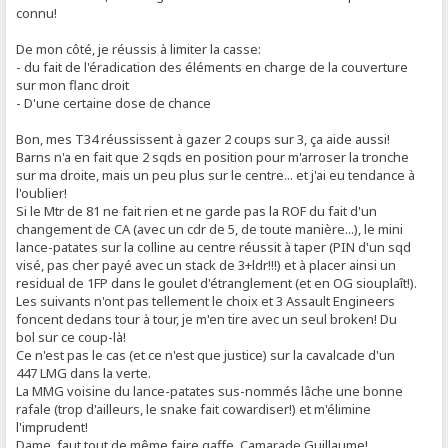
connu!
De mon côté, je réussis à limiter la casse:
- du fait de l'éradication des éléments en charge de la couverture
sur mon flanc droit
- D'une certaine dose de chance
Bon, mes T34 réussissent à gazer 2 coups sur 3, ça aide aussi!
Barns n'a en fait que 2 sqds en position pour m'arroser la tronche
sur ma droite, mais un peu plus sur le centre... et j'ai eu tendance à
l'oublier!
Si le Mtr de 81 ne fait rien et ne garde pas la ROF du fait d'un
changement de CA (avec un cdr de 5, de toute manière...), le mini
lance-patates sur la colline au centre réussit à taper (PIN d'un sqd
visé, pas cher payé avec un stack de 3+ldr!!!) et à placer ainsi un
residual de 1FP dans le goulet d'étranglement (et en OG siouplaît!).
Les suivants n'ont pas tellement le choix et 3 Assault Engineers
foncent dedans tour à tour, je m'en tire avec un seul broken! Du
bol sur ce coup-là!
Ce n'est pas le cas (et ce n'est que justice) sur la cavalcade d'un
447 LMG dans la verte.
La MMG voisine du lance-patates sus-nommés lâche une bonne
rafale (trop d'ailleurs, le snake fait cowardiser!) et m'élimine
l'imprudent!
Dame, faut tout de même faire gaffe, Camarade Guillaume!