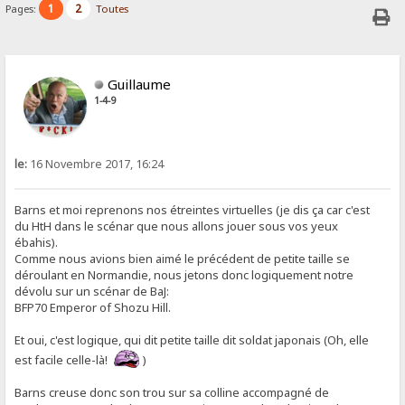
1
2
Pages:
Toutes
Guillaume
1-4-9
le:
16 Novembre 2017, 16:24
Barns et moi reprenons nos étreintes virtuelles (je dis ça car c'est
du HtH dans le scénar que nous allons jouer sous vos yeux
ébahis).
Comme nous avions bien aimé le précédent de petite taille se
déroulant en Normandie, nous jetons donc logiquement notre
dévolu sur un scénar de BaJ:
BFP70 Emperor of Shozu Hill.
Et oui, c'est logique, qui dit petite taille dit soldat japonais (Oh, elle
est facile celle-là!
)
Barns creuse donc son trou sur sa colline accompagné de