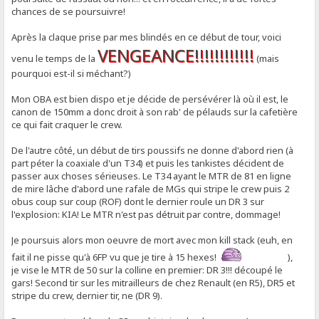
chances de se poursuivre!
Après la claque prise par mes blindés en ce début de tour, voici
VENGEANCE!!!!!!!!!!!!
venu le temps de la
(mais
pourquoi est-il si méchant?)
Mon OBA est bien dispo et je décide de persévérer là où il est, le
canon de 150mm a donc droit à son rab' de pélauds sur la cafetière
ce qui fait craquer le crew.
De l'autre côté, un début de tirs poussifs ne donne d'abord rien (à
part péter la coaxiale d'un T34) et puis les tankistes décident de
passer aux choses sérieuses. Le T34 ayant le MTR de 81 en ligne
de mire lâche d'abord une rafale de MGs qui stripe le crew puis 2
obus coup sur coup (ROF) dont le dernier roule un DR 3 sur
l'explosion: KIA! Le MTR n'est pas détruit par contre, dommage!
Je poursuis alors mon oeuvre de mort avec mon kill stack (euh, en
fait il ne pisse qu'à 6FP vu que je tire à 15 hexes!
),
je vise le MTR de 50 sur la colline en premier: DR 3!!! découpé le
gars! Second tir sur les mitrailleurs de chez Renault (en R5), DR5 et
stripe du crew, dernier tir, ne (DR 9).