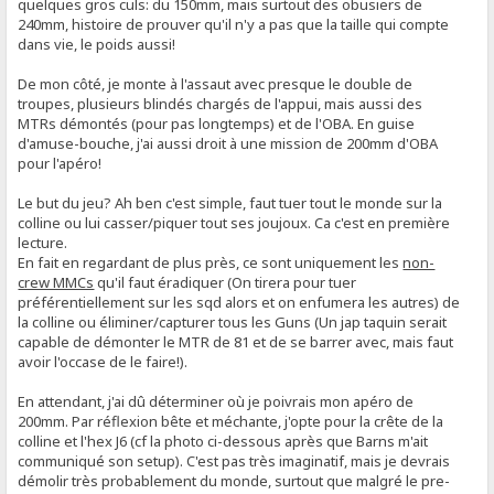
quelques gros culs: du 150mm, mais surtout des obusiers de
240mm, histoire de prouver qu'il n'y a pas que la taille qui compte
dans vie, le poids aussi!
De mon côté, je monte à l'assaut avec presque le double de
troupes, plusieurs blindés chargés de l'appui, mais aussi des
MTRs démontés (pour pas longtemps) et de l'OBA. En guise
d'amuse-bouche, j'ai aussi droit à une mission de 200mm d'OBA
pour l'apéro!
Le but du jeu? Ah ben c'est simple, faut tuer tout le monde sur la
colline ou lui casser/piquer tout ses joujoux. Ca c'est en première
lecture.
En fait en regardant de plus près, ce sont uniquement les
non-
crew MMCs
qu'il faut éradiquer (On tirera pour tuer
préférentiellement sur les sqd alors et on enfumera les autres) de
la colline ou éliminer/capturer tous les Guns (Un jap taquin serait
capable de démonter le MTR de 81 et de se barrer avec, mais faut
avoir l'occase de le faire!).
En attendant, j'ai dû déterminer où je poivrais mon apéro de
200mm. Par réflexion bête et méchante, j'opte pour la crête de la
colline et l'hex J6 (cf la photo ci-dessous après que Barns m'ait
communiqué son setup). C'est pas très imaginatif, mais je devrais
démolir très probablement du monde, surtout que malgré le pre-