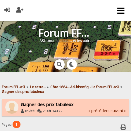
Forum FFL-ASL
ASL pour les nuls … et les autres !
Forum FFL-ASL
»
Le reste...
»
Côte 1664 - Asl.histofig - Le forum FFL-ASL
»
Gagner des prix fabuleux
Gagner des prix fabuleux
« précédent
suivant »
Invité ·
2 ·
14172
1
Pages: