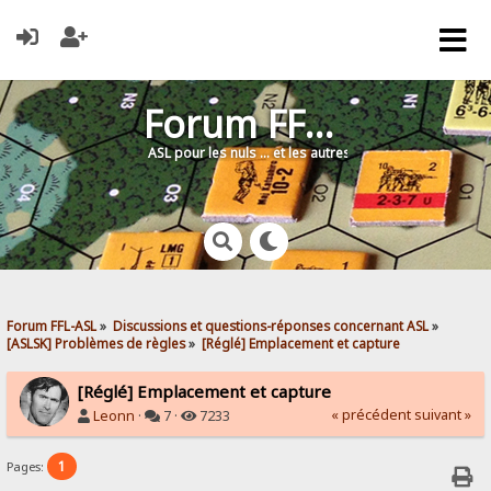
Forum FFL-ASL
ASL pour les nuls … et les autres !
Forum FFL-ASL
»
Discussions et questions-réponses concernant ASL
»
[ASLSK] Problèmes de règles
»
[Réglé] Emplacement et capture
[Réglé] Emplacement et capture
« précédent
suivant »
Leonn
·
7 ·
7233
1
Pages: