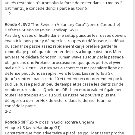
unités restantes n'auront plus la force de rester dans au moins 2
bâtiments. Je concède donc la partie au tour 6.
1-2
Ronde 4 : SV2
"The Swedish Voluntary Corp" (contre Cartouche)
Défense Suedoise (avec Handicap SW1).
Pas de grosses difficulté dans le setup puisque les russes doivent
investir le bois pour y déloger les troupes du défenseur. Le début
du scenar se passe assez rapidement car je préfère garder le
camouflage plutôt que de tenter des tirs à longue distance. Mon
adversaire déclare donc son Human Wave au tour 2 et le passage
obligé dans une Firelane lui occasionne quelques pertes et
pas
mal de PIN
. Cette HW n'ira pas au contact et ma première ligne de
défense peut donc se replier vers le bois. Les renforts à Ski
(tour3) rentrent par la carte 10 et tentent un contournement par le
sud. Le Russe perd un peu de temps et se casse les dents sur de
nombreux residuals. Quelques DR chanceux breakent également
toutes les troupes à Ski au Sud. Le russe ne pouvant plus me
déloger du dernier Hex de victoire dans le dernier tour me
concède la partie.
2-2
Ronde 5 :RPT26
"A cross in Gold" (contre Ungern)
Attaque US (avec Handicap G1).
Constatant que mon adversaire a placé les JgdTiger assez proche