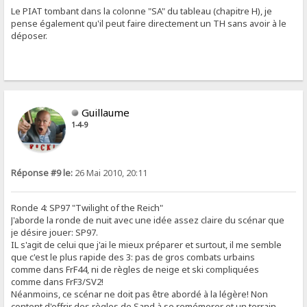
Le PIAT tombant dans la colonne "SA" du tableau (chapitre H), je
pense également qu'il peut faire directement un TH sans avoir à le
déposer.
Guillaume
1-4-9
Réponse #9 le:
26 Mai 2010, 20:11
Ronde 4: SP97 "Twilight of the Reich"
J'aborde la ronde de nuit avec une idée assez claire du scénar que
je désire jouer: SP97.
IL s'agit de celui que j'ai le mieux préparer et surtout, il me semble
que c'est le plus rapide des 3: pas de gros combats urbains
comme dans FrF44, ni de règles de neige et ski compliquées
comme dans FrF3/SV2!
Néanmoins, ce scénar ne doit pas être abordé à la légère! Non
content d'offrir des règles de Sand à se remémorer et un terrain