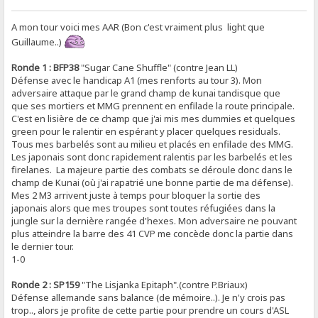
A mon tour voici mes AAR (Bon c'est vraiment plus light que
Guillaume..)
Ronde 1 : BFP38
"Sugar Cane Shuffle" (contre Jean LL)
Défense avec le handicap A1 (mes renforts au tour 3). Mon
adversaire attaque par le grand champ de kunai tandisque que
que ses mortiers et MMG prennent en enfilade la route principale.
C'est en lisière de ce champ que j'ai mis mes dummies et quelques
green pour le ralentir en espérant y placer quelques residuals.
Tous mes barbelés sont au milieu et placés en enfilade des MMG.
Les japonais sont donc rapidement ralentis par les barbelés et les
firelanes. La majeure partie des combats se déroule donc dans le
champ de Kunai (où j'ai rapatrié une bonne partie de ma défense).
Mes 2 M3 arrivent juste à temps pour bloquer la sortie des
japonais alors que mes troupes sont toutes réfugiées dans la
jungle sur la dernière rangée d'hexes. Mon adversaire ne pouvant
plus atteindre la barre des 41 CVP me concède donc la partie dans
le dernier tour.
1-0
Ronde 2 : SP159
"The Lisjanka Epitaph".(contre P.Briaux)
Défense allemande sans balance (de mémoire..). Je n'y crois pas
trop.., alors je profite de cette partie pour prendre un cours d'ASL