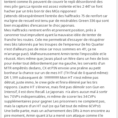
tentent comme ils peuvent de couvrir le repli désordonné des
mes pôv gars.La riposte est assez violente et les 2 447 se font
hacher par un très bon tir des MGs nippones!
J'attends désespérément l'entrée des halftracks 75 de renfort car
ma ligne de recueil est tenu par de misérables Green 336 qui sont
bien incapables d'encaisser le choc japonais.
Mes Halftracks rentrent enfin et prennent position, près à
canonner tout imprudent ayant la mauvaise idée de tenter de
franchir les routes. Cele me permettrait d'essayer de récupérer
mes bks talonnés par les troupes de l'empereur (le No Quarter
n'est d'ailleurs pas de mise car nous sommes en 41!, ça ne
m'arrange pas!). Malheureusement Armin tente l'impossible et le
réussit. Alors même que j'avais placé un Wire dans un hex de bois
pour éviter tout débordement par ma gauche, les servants d'un
MTR empêtrés dedans, CX et PIN envoie une praline au petit
bonheur la chance sur un de mes HT (TH final de 0 quand même):
DR 1,1!!!!! subsequent dr: 1!!!!!!!!!!!!!!!!! Mon HT n'est même pas
détruit, juste immo, le crew gicle et finira éliminé par les tirs
nippons. L'autre HT s'énerve, mais finit pas démolir son Gun en
Intensif, il est donc Recall. Le Japonais n'a alors aucun mal à sortir
les 7 EVPs indispensables, ni même de scorer les 34 CVPs
supplémentaires pour gagner. Les prisonners ne comptent pas,
mais la capture d'un HT oui! (ce qui fait tout de même 6CVPs!)
Une belle partie, mais un acharnement des DRs à mon encontre au
pire moment, Armin quant à lui a mené son attaque comme il le