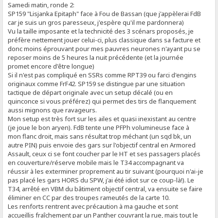
Samedi matin, ronde 2:
SP159 "Lisjanka Epitaph" face à Fou de Bassan (que j'appèlerai FdB
car je suis un gros paresseux, j'espère qu'il me pardonnera)
Vu la taille imposante et la technicité des 3 scénars proposés, je
préfère nettement jouer celui-ci, plus classique dans sa facture et
donc moins éprouvant pour mes pauvres neurones n'ayant pu se
reposer moins de 5 heures la nuit précédente (et la journée
promet encore d'être longue)
Si il n'est pas compliqué en SSRs comme RPT39 ou farci d'engins
originaux comme FrF42. SP159 se distingue par une situation
tactique de départ originale avec un setup décalé (ou en
quinconce si vous préférez) qui permet des tirs de flanquement
aussi mignons que ravageurs.
Mon setup est très fort sur les ailes et quasi inexistant au centre
(je joue le bon aryen). FdB tente une PFPh volumineuse face à
mon flanc droit, mais sans résultat trop méchant (un sqd bk, un
autre PIN) puis envoie des gars sur l'objectif central en Armored
Assault, ceux ci se font coucher par le HT et ses passagers placés
en couverture/réserve mobile mais le T34 accompagnant va
réussir à les exterminer proprement au tir suivant (pourquoi n'ai-je
pas placé les gars HORS du SPW, j'ai été idiot sur ce coup-là!). Le
T34, arrêté en VBM du bâtiment objectif central, va ensuite se faire
éliminer en CC par des troupes rameutés de la carte 10.
Les renforts rentrent avec précaution à ma gauche et sont
accueillis fraîchement par un Panther couvrant la rue, mais tout le