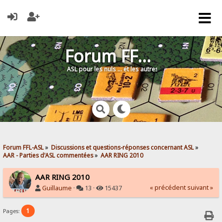
Forum FFL-ASL
ASL pour les nuls … et les autres !
Forum FFL-ASL
»
Discussions et questions-réponses concernant ASL
»
AAR - Parties d'ASL commentées
»
AAR RING 2010
AAR RING 2010
« précédent
suivant »
Guillaume
·
13 ·
15437
1
Pages: