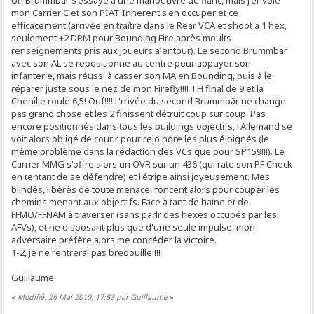
mon Carrier C et son PIAT Inherent s'en occuper et ce
efficacement (arrivée en traître dans le Rear VCA et shoot à 1 hex,
seulement +2 DRM pour Bounding Fire après moults
renseignements pris aux joueurs alentour). Le second Brummbär
avec son AL se repositionne au centre pour appuyer son
infanterie, mais réussi à casser son MA en Bounding, puis à le
réparer juste sous le nez de mon Firefly!!!! TH final de 9 et la
Chenille roule 6,5! Ouf!!!! L'rrivée du second Brummbär ne change
pas grand chose et les 2 finissent détruit coup sur coup. Pas
encore positionnés dans tous les buildings objectifs, l'Allemand se
voit alors obligé de courir pour rejoindre les plus éloignés (le
même problème dans la rédaction des VCs que pour SP159!!!). Le
Carrier MMG s'offre alors un OVR sur un 436 (qui rate son PF Check
en tentant de se défendre) et l'étripe ainsi joyeusement. Mes
blindés, libérés de toute menace, foncent alors pour couper les
chemins menant aux objectifs. Face à tant de haine et de
FFMO/FFNAM à traverser (sans parlr des hexes occupés par les
AFVs), et ne disposant plus que d'une seule impulse, mon
adversaire préfère alors me concéder la victoire.
1-2, je ne rentrerai pas bredouille!!!!
Guillaume
«
Modifié: 26 Mai 2010, 17:53 par Guillaume
»