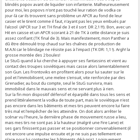
blindés popov avant de liquider son infanterie. Malheureusement
pour moi, les popovs n'ont pas touché leur ration de vodka ce
jour-là car ils trouvent sans problème un APCR au fond de leur
casier et le tirent comme il faut, n'ayant pas les yeux embués par
l'alcool (APCR sur 3 et TH final de 3 et il sort DR 2,1 !!!). Bon, avec un
Hit en caisse et un APCR scorant à 21 de TK à cette distance je suis
assez confiant (TK final de 3). Mais manifestement, mon Panther a
dû être démoulé trop chaud sur les chaînes de production de
M.A.N car le blindage ne résiste pas à l'impact (TK DR: 1,1 !). Argh! la
grosse montée des 2 boules!
Le StuG quand à lui cherche à appuyer ses fantassins et vient au
contact des troupes soviétiques mais casse alors lamentablement
son Gun. Les Frontoviks en profitent alors pour lui sauter sur le
poil et l'immobilisent, une melee s'ensuit, vite renforcée par des
Grenadier, au bout du compte, seul le StuG survivra, mais
immobilisé dans le mauvais sens et ne servant plus à rien.
Sur la fin mon dispositif défensif et éparpillé dans tous les sens et
prend littéralement la vodka de toute part, mais le soviétique n'est
pas encore dans les bâtiments et mes tirs peuvent encore lui faire
très mal et l'empêcher de les atteindre. On doit alors arrêter le
scénar vu l'heure, la dernière phase de mouvement russe a lieu,
mais mes tirs ne sont pas à la hauteur (malgré une Fire Lane) et
ses gars finissent pas passer et se positionner convenablement (il
ont encore une impulse ensuite et je ne suis pas tellement en
place pour lui contester les bâtiments déjà pris). Logiquement,