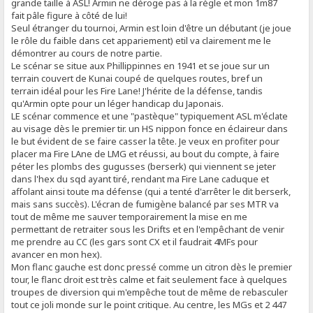
grande taille à ASL! Armin ne déroge pas à la règle et mon 1m87
fait pâle figure à côté de lui!
Seul étranger du tournoi, Armin est loin d'être un débutant (je joue
le rôle du faible dans cet appariement) etil va clairement me le
démontrer au cours de notre partie.
Le scénar se situe aux Phillippinnes en 1941 et se joue sur un
terrain couvert de Kunai coupé de quelques routes, bref un
terrain idéal pour les Fire Lane! J'hérite de la défense, tandis
qu'Armin opte pour un léger handicap du Japonais.
LE scénar commence et une "pastèque" typiquement ASL m'éclate
au visage dès le premier tir. un HS nippon fonce en éclaireur dans
le but évident de se faire casser la tête. Je veux en profiter pour
placer ma Fire LAne de LMG et réussi, au bout du compte, à faire
péter les plombs des gugusses (berserk) qui viennent se jeter
dans l'hex du sqd ayant tiré, rendant ma Fire Lane caduque et
affolant ainsi toute ma défense (qui a tenté d'arrêter le dit berserk,
mais sans succès). L'écran de fumigène balancé par ses MTR va
tout de même me sauver temporairement la mise en me
permettant de retraiter sous les Drifts et en l'empêchant de venir
me prendre au CC (les gars sont CX et il faudrait 4MFs pour
avancer en mon hex).
Mon flanc gauche est donc pressé comme un citron dès le premier
tour, le flanc droit est très calme et fait seulement face à quelques
troupes de diversion qui m'empêche tout de même de rebasculer
tout ce joli monde sur le point critique. Au centre, les MGs et 2 447