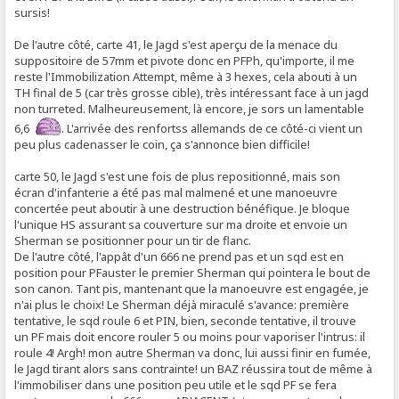
sursis!
De l'autre côté, carte 41, le Jagd s'est aperçu de la menace du
suppositoire de 57mm et pivote donc en PFPh, qu'importe, il me
reste l'Immobilization Attempt, même à 3 hexes, cela abouti à un
TH final de 5 (car très grosse cible), très intéressant face à un jagd
non turreted. Malheureusement, là encore, je sors un lamentable
6,6
. L'arrivée des renfortss allemands de ce côté-ci vient un
peu plus cadenasser le coin, ça s'annonce bien difficile!
carte 50, le Jagd s'est une fois de plus repositionné, mais son
écran d'infanterie a été pas mal malmené et une manoeuvre
concertée peut aboutir à une destruction bénéfique. Je bloque
l'unique HS assurant sa couverture sur ma droite et envoie un
Sherman se positionner pour un tir de flanc.
De l'autre côté, l'appât d'un 666 ne prend pas et un sqd est en
position pour PFauster le premier Sherman qui pointera le bout de
son canon. Tant pis, mantenant que la manoeuvre est engagée, je
n'ai plus le choix! Le Sherman déjà miraculé s'avance: première
tentative, le sqd roule 6 et PIN, bien, seconde tentative, il trouve
un PF mais doit encore rouler 5 ou moins pour vaporiser l'intrus: il
roule 4! Argh! mon autre Sherman va donc, lui aussi finir en fumée,
le Jagd tirant alors sans contrainte! un BAZ réussira tout de même à
l'immobiliser dans une position peu utile et le sqd PF se fera