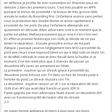
en défense je profite de mon surnombre en Sherman pour en
detruire 2 dans les premiers tours. C'est très jouable en AFPh
puisque le bonus de proximité + le bonus de très grosse cible
annule le malus du Bounding Fire. L'infanterie avance sans pertes
sous la protection des Smoke Mortar et arrive rapidement à
proximité du 1er pont. De plus l'infanterie allemande est
quasiment en déroute..(Mon adversaire croit à ce moment que la
partie est pliée). Malheureusement (pour moi) il n'en n'est rien.
En effet un premier M4 enraye son GUN. Je décide de ne pas
tenter la réparation... Ensuite grossière erreur de ma part
(fatigue..) puisque j'avance négligement mes M10 à proximité du
pont avec leurs crew exposed (dont un qui à déjà subi un stun). Un
tir de MMG rebreak le crew et donc Recall dans la foulée..A ce
moment, il ne me reste plus que 2 chances de passer un
deuxième AFV (avec un armement en l'état).
La première : espérer qu'un shreck (placé à proximité du
deuxième pont) échoue son TH dans un hex de Smoke juste à
l'entrée du pont. Le shreck réussira son TH..
La deuxième : espérer reussir un dr 1 sur la réparation de mon
GUN d'un AFV qui avait déjà franchi un pont. (DR 5).
Partie gagnée par mon adversaire faute d'avoir un deuxième AFV
avec un functionning MA de l'autre côté du stream.
2-3
Un super bonne ambiance et merci à tous pour ces bons