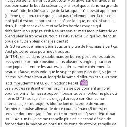
incapable de faire front de tout côté! Mon adversaire m'avoue ne
pas bien saisir le but du scénar et je lui expliquue, dans ma grande
mansuétude, le côté sauvage de la tactique qu'il devrait appliquer
(comme ça je peux dire que je n'ai pas réellement perdu car c'est
moi qui lui est tout appris sur ce scénar, logique, non?). Ni une, ni
deux, l'Eléphant s'exécute et voilà les hordes rouges qui
déferlent. Mon Jagd réussit à se préserver, mais mon infanterie en
prend plein la tronche (surtout la HMG avec le 8-1 qui bouffent un
obus de 152 en plein dans les dents!)
Un SU va tout de même périr sous une pluie de PFs, mais à part ça,
c'est plutôt néfaste pour mes troupes.
Un T34 s'enlise dans le sable, mais en bonne position, les autres
essayent de prendre position sous plusieurs angles pour tirer
mon jagd et attendre les autres. J'espère vendre chèrement la
peau du fauve, mais voici que le sniper popov (SAN de 3) va jouer
les trouble-fêtes (tout au long de la partie d'ailleurs!) et STUN mon
Jagd imprudemment CE qui finit donc Recall
Les 2 autres rentrent en renfort, mais se positionnent au fond
pour canonner la masse popov imposante, cela fontionne plus ou
moins (2 T34 au tapis), mais un Jagd enraye son Gun sur un
intensif et je suis toujours bloqué loin de la zone de victoire.
Dernière impulse allemande de ce court scénar (4.5 tours) et
j'envoie donc mes Jagds foncer. Le premier (malf) sera détruit par
un T34 ou un PF, je ne me rappelle plus et le second décide de
foncer dans la maison en bordure de zone de victoire, remplie de