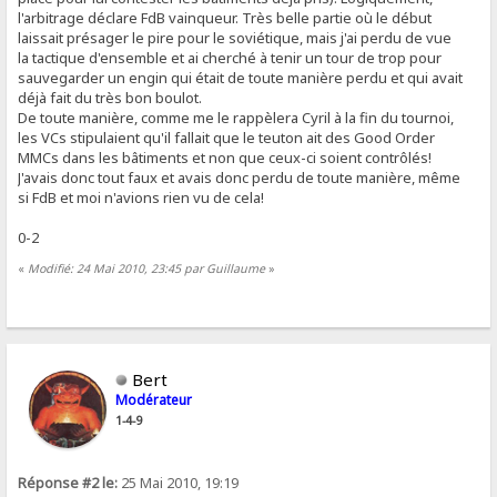
l'arbitrage déclare FdB vainqueur. Très belle partie où le début
laissait présager le pire pour le soviétique, mais j'ai perdu de vue
la tactique d'ensemble et ai cherché à tenir un tour de trop pour
sauvegarder un engin qui était de toute manière perdu et qui avait
déjà fait du très bon boulot.
De toute manière, comme me le rappèlera Cyril à la fin du tournoi,
les VCs stipulaient qu'il fallait que le teuton ait des Good Order
MMCs dans les bâtiments et non que ceux-ci soient contrôlés!
J'avais donc tout faux et avais donc perdu de toute manière, même
si FdB et moi n'avions rien vu de cela!
0-2
«
Modifié: 24 Mai 2010, 23:45 par Guillaume
»
Bert
Modérateur
1-4-9
Réponse #2 le:
25 Mai 2010, 19:19