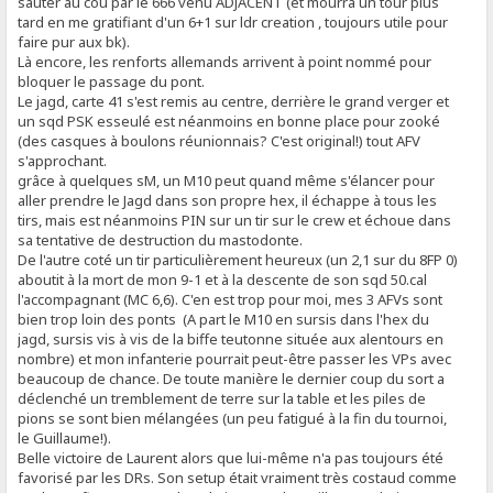
sauter au cou par le 666 venu ADJACENT (et mourra un tour plus
tard en me gratifiant d'un 6+1 sur ldr creation , toujours utile pour
faire pur aux bk).
Là encore, les renforts allemands arrivent à point nommé pour
bloquer le passage du pont.
Le jagd, carte 41 s'est remis au centre, derrière le grand verger et
un sqd PSK esseulé est néanmoins en bonne place pour zooké
(des casques à boulons réunionnais? C'est original!) tout AFV
s'approchant.
grâce à quelques sM, un M10 peut quand même s'élancer pour
aller prendre le Jagd dans son propre hex, il échappe à tous les
tirs, mais est néanmoins PIN sur un tir sur le crew et échoue dans
sa tentative de destruction du mastodonte.
De l'autre coté un tir particulièrement heureux (un 2,1 sur du 8FP 0)
aboutit à la mort de mon 9-1 et à la descente de son sqd 50.cal
l'accompagnant (MC 6,6). C'en est trop pour moi, mes 3 AFVs sont
bien trop loin des ponts (A part le M10 en sursis dans l'hex du
jagd, sursis vis à vis de la biffe teutonne située aux alentours en
nombre) et mon infanterie pourrait peut-être passer les VPs avec
beaucoup de chance. De toute manière le dernier coup du sort a
déclenché un tremblement de terre sur la table et les piles de
pions se sont bien mélangées (un peu fatigué à la fin du tournoi,
le Guillaume!).
Belle victoire de Laurent alors que lui-même n'a pas toujours été
favorisé par les DRs. Son setup était vraiment très costaud comme