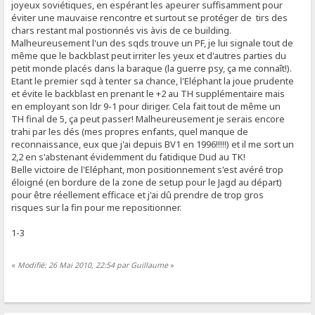
joyeux soviétiques, en espérant les apeurer suffisamment pour
éviter une mauvaise rencontre et surtout se protéger de tirs des
chars restant mal postionnés vis àvis de ce building.
Malheureusement l'un des sqds trouve un PF, je lui signale tout de
même que le backblast peut irriter les yeux et d'autres parties du
petit monde placés dans la baraque (la guerre psy, ça me connaît!).
Etant le premier sqd à tenter sa chance, l'Eléphant la joue prudente
et évite le backblast en prenant le +2 au TH supplémentaire mais
en employant son ldr 9-1 pour diriger. Cela fait tout de même un
TH final de 5, ça peut passer! Malheureusement je serais encore
trahi par les dés (mes propres enfants, quel manque de
reconnaissance, eux que j'ai depuis BV1 en 1996!!!!!) et il me sort un
2,2 en s'abstenant évidemment du fatidique Dud au TK!
Belle victoire de l'Eléphant, mon positionnement s'est avéré trop
éloigné (en bordure de la zone de setup pour le Jagd au départ)
pour être réellement efficace et j'ai dû prendre de trop gros
risques sur la fin pour me repositionner.
1-3
«
Modifié: 26 Mai 2010, 22:54 par Guillaume
»