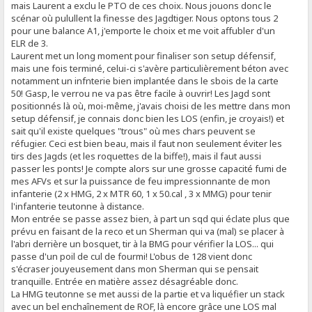
mais Laurent a exclu le PTO de ces choix. Nous jouons donc le
scénar où pulullent la finesse des Jagdtiger. Nous optons tous 2
pour une balance A1, j'emporte le choix et me voit affubler d'un
ELR de 3.
Laurent met un long moment pour finaliser son setup défensif,
mais une fois terminé, celui-ci s'avère particulièrement béton avec
notamment un infnterie bien implantée dans le sbois de la carte
50! Gasp, le verrou ne va pas être facile à ouvrir! Les Jagd sont
positionnés là où, moi-même, j'avais choisi de les mettre dans mon
setup défensif, je connais donc bien les LOS (enfin, je croyais!) et
sait qu'il existe quelques "trous" où mes chars peuvent se
réfugier. Ceci est bien beau, mais il faut non seulement éviter les
tirs des Jagds (et les roquettes de la biffe!), mais il faut aussi
passer les ponts! Je compte alors sur une grosse capacité fumi de
mes AFVs et sur la puissance de feu impressionnante de mon
infanterie (2 x HMG, 2 x MTR 60, 1 x 50.cal , 3 x MMG) pour tenir
l'infanterie teutonne à distance.
Mon entrée se passe assez bien, à part un sqd qui éclate plus que
prévu en faisant de la reco et un Sherman qui va (mal) se placer à
l'abri derrière un bosquet, tir à la BMG pour vérifier la LOS... qui
passe d'un poil de cul de fourmi! L'obus de 128 vient donc
s'écraser jouyeusement dans mon Sherman qui se pensait
tranquille. Entrée en matière assez désagréable donc.
La HMG teutonne se met aussi de la partie et va liquéfier un stack
avec un bel enchaînement de ROF, là encore grâce une LOS mal