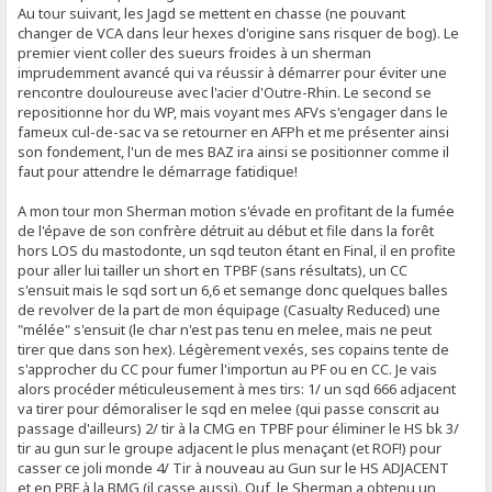
Au tour suivant, les Jagd se mettent en chasse (ne pouvant
changer de VCA dans leur hexes d'origine sans risquer de bog). Le
premier vient coller des sueurs froides à un sherman
imprudemment avancé qui va réussir à démarrer pour éviter une
rencontre douloureuse avec l'acier d'Outre-Rhin. Le second se
repositionne hor du WP, mais voyant mes AFVs s'engager dans le
fameux cul-de-sac va se retourner en AFPh et me présenter ainsi
son fondement, l'un de mes BAZ ira ainsi se positionner comme il
faut pour attendre le démarrage fatidique!
A mon tour mon Sherman motion s'évade en profitant de la fumée
de l'épave de son confrère détruit au début et file dans la forêt
hors LOS du mastodonte, un sqd teuton étant en Final, il en profite
pour aller lui tailler un short en TPBF (sans résultats), un CC
s'ensuit mais le sqd sort un 6,6 et semange donc quelques balles
de revolver de la part de mon équipage (Casualty Reduced) une
"mélée" s'ensuit (le char n'est pas tenu en melee, mais ne peut
tirer que dans son hex). Légèrement vexés, ses copains tente de
s'approcher du CC pour fumer l'importun au PF ou en CC. Je vais
alors procéder méticuleusement à mes tirs: 1/ un sqd 666 adjacent
va tirer pour démoraliser le sqd en melee (qui passe conscrit au
passage d'ailleurs) 2/ tir à la CMG en TPBF pour éliminer le HS bk 3/
tir au gun sur le groupe adjacent le plus menaçant (et ROF!) pour
casser ce joli monde 4/ Tir à nouveau au Gun sur le HS ADJACENT
et en PBF à la BMG (il casse aussi). Ouf, le Sherman a obtenu un