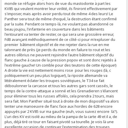
monde se réfugie alors hors de vue du mastodonte à part les
KV85 qui veulent montrer leur virilité, ils finiront effectivement par
s'imposer, mais après avoir perdu tout de même 4 des leurs! Le
Panther sera tout de même choqué, la destruction étant confirmé
par la suite. Pendant ce temps-là, ne voulant pas abandonné ce
beau joujou, l'infanterie en couverture dans les bâtiments
l'entourant va tenter de rester, ce qui sera une grossière erreur,
FdB avançant méthodiquement de ce côté-ci pour m'expluser du
premier bâtiment objectif et de me rejeter dans la rue en me
talonnant de près (je perds du monde en failure to rout et les
autres olibrius ne peuvent rejoindre l'autre bâtiment objectif du
flanc gauche à cause de la pression popov et sont donc rejetés à
l'extrême gauche! Un comble pour des teutons de cette époque!)
A droite la vie est nettement moins rose pour les rouges (là, c
politiquement un peu plus logique!), la riposte allemande va
littéralement éclater les troupes soviétqiues, le T34 se fait
déboulonner la carcasse et tous les autres gars sont cassés, le
temps de la contre-attaque a sonné et les Grenadieren s'élancent
pour éliminer tous les russes affolés, cela prendra 2 tours, mais
sera fait. Mon Panther situé tout à droite de mon dispositif va alors
tenter une manoeuvre de flanc face aux hordes de 628 encore
appuyés par 2 KV85 sur ma gauche (euh, vous suivez encore là?).
L'un des KV est isolé au milieu de la pampa de la carte 49 et il a, de
plus, déjà tiré ce tour en faisant pivoté sa tourelle. Je vois là une
excellente occasion de continuer l'extermination des troupes