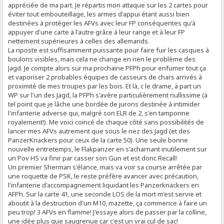
appréciée de ma part. Je répartis mon attaque sur les 2 cartes pour
éviter tout embouteillage, les armes d'appui étant aussi bien
destinées à protéger les AFVs avec leur FP conséquentes qu'à
appuyer d'une carte à l'autre grâce à leur range et à leur FP
nettement supérieures à celles des allemands.
La riposte est suffisamment puissante pour faire fuir les casques à
boulons visibles, mais cela ne change en rien le problème des
Jagd. Je compte alors sur ma prochaine PFPh pour enfumer tout ça
et vaporiser 2 probables équipes de casseurs de chars arrivés à
proximité de mes troupes par les bois. Et là, c le drame, à part un
WP sur l'un des Jagd, la PFPh s'avère particulièrement nullissime (à
tel point que je lâche une bordée de jurons destinée à intimider
l'infanterie adverse qui, malgré son ELR de 2, s'en tamponne
royalement!). Me voici coincé de chaque côté sans possibilités de
lancer mes AFVs autrement que sous le nez des Jagd (et des
PanzerKnackers pour ceux de la carte 50). Une seule bonne
nouvelle entretemps, le Flakpanzer en s'acharnant inutilement sur
un Pov HS va finir par casser son Gun et est donc Recall!
Un premier Sherman s'élance, mais va voir sa course arrêtée par
une roquette de PSK, le reste préfère avancer avec précaution,
l'infanterie d'accompagnement liquidant les Panzerknackers en
AFPh. Sur la carte 41, une seconde LOS de la mort m'est servie et
aboutit à la destruction d'un M10, mazette, ça commence à faire un
peu trop! 3 AFVs en flamme! J'essaye alors de passer par la colline,
une idée plus que saugrenue car c'est un vrai cul de sac!