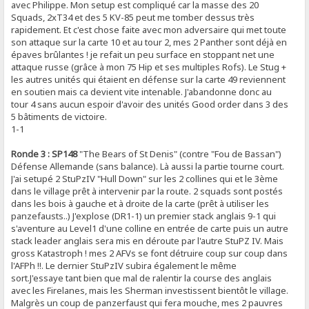
avec Philippe. Mon setup est compliqué car la masse des 20
Squads, 2xT34 et des 5 KV-85 peut me tomber dessus très
rapidement. Et c'est chose faite avec mon adversaire qui met toute
son attaque sur la carte 10 et au tour 2, mes 2 Panther sont déjà en
épaves brûlantes ! je refait un peu surface en stoppant net une
attaque russe (grâce à mon 75 Hip et ses multiples Rofs). Le Stug +
les autres unités qui étaient en défense sur la carte 49 reviennent
en soutien mais ca devient vite intenable. J'abandonne donc au
tour 4 sans aucun espoir d'avoir des unités Good order dans 3 des
5 bâtiments de victoire.
1-1
Ronde 3 : SP148
"The Bears of St Denis" (contre "Fou de Bassan")
Défense Allemande (sans balance). Là aussi la partie tourne court.
J'ai setupé 2 StuPzIV "Hull Down" sur les 2 collines qui et le 3ème
dans le village prêt à intervenir par la route. 2 squads sont postés
dans les bois à gauche et à droite de la carte (prêt à utiliser les
panzefausts..) J'explose (DR1-1) un premier stack anglais 9-1 qui
s'aventure au Level1 d'une colline en entrée de carte puis un autre
stack leader anglais sera mis en déroute par l'autre StuPZ IV. Mais
gross Katastroph ! mes 2 AFVs se font détruire coup sur coup dans
l'AFPh !!. Le dernier StuPzIV subira également le même
sort.J'essaye tant bien que mal de ralentir la course des anglais
avec les Firelanes, mais les Sherman investissent bientôt le village.
Malgrès un coup de panzerfaust qui fera mouche, mes 2 pauvres