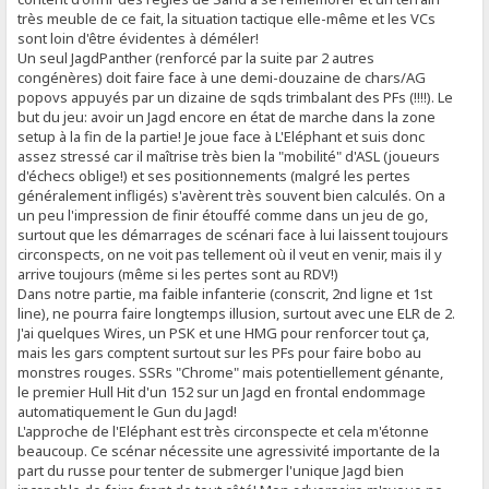
très meuble de ce fait, la situation tactique elle-même et les VCs
sont loin d'être évidentes à déméler!
Un seul JagdPanther (renforcé par la suite par 2 autres
congénères) doit faire face à une demi-douzaine de chars/AG
popovs appuyés par un dizaine de sqds trimbalant des PFs (!!!!). Le
but du jeu: avoir un Jagd encore en état de marche dans la zone
setup à la fin de la partie! Je joue face à L'Eléphant et suis donc
assez stressé car il maîtrise très bien la "mobilité" d'ASL (joueurs
d'échecs oblige!) et ses positionnements (malgré les pertes
généralement infligés) s'avèrent très souvent bien calculés. On a
un peu l'impression de finir étouffé comme dans un jeu de go,
surtout que les démarrages de scénari face à lui laissent toujours
circonspects, on ne voit pas tellement où il veut en venir, mais il y
arrive toujours (même si les pertes sont au RDV!)
Dans notre partie, ma faible infanterie (conscrit, 2nd ligne et 1st
line), ne pourra faire longtemps illusion, surtout avec une ELR de 2.
J'ai quelques Wires, un PSK et une HMG pour renforcer tout ça,
mais les gars comptent surtout sur les PFs pour faire bobo au
monstres rouges. SSRs "Chrome" mais potentiellement génante,
le premier Hull Hit d'un 152 sur un Jagd en frontal endommage
automatiquement le Gun du Jagd!
L'approche de l'Eléphant est très circonspecte et cela m'étonne
beaucoup. Ce scénar nécessite une agressivité importante de la
part du russe pour tenter de submerger l'unique Jagd bien