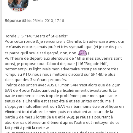
Réponse #5 le:
26 Mai 2010, 17:16
Ronde 3: SP148 "Bears of St-Denis"
Pour cette ronde 3, je rencontre la Chenille. Un adversaire avec qui
je n'avais encore jamais joué et très sympathique (et je ne dis pas
ça parce qu'il m'a laissé gagné, non, non
)
Vu l'heure de départ (aux alentours de 16h si mes souvenirs sont
bons), je propose tout d'abord de jouer J116 "Brigade Hill",
nettement plus light. Mais mon adversaire n'est pas encore très
rompu au PTO, nous nous mettons d'accord sur SP148, le plus
classique des 3 scénars proposés.
J'hérite des British avec ABS B1, mon SAN n'est alors que de 2 (un
SAN de 4 pour l'attaquant est particulièrement dévastateur!). La
partie commence sans trop de problèmes pour mes gars car le
setup de la Chenille est assez étalé et ses unités ont du mal à
s'appuyer mutuellement, son SAN va néanmoins être prolifique en
éliminant tout d'abord le mien puis en abattant au cours de la
partie 2 de mes 3 ldrs!!! (le 8 0 et le 9-2!). Je réussis pourtant à
aborder sa défense un élément après l'autre et à nettoyer de ce
fait petit à petit la carte w.
Un Brummbär s'essaye à une manoeuvre de flanc, mais j'envoie