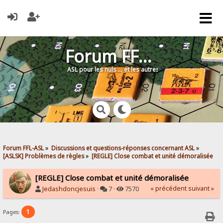
Forum FFL-ASL
ASL pour les nuls … et les autres !
Forum FFL-ASL
»
Discussions et questions-réponses concernant ASL
»
[ASLSK] Problèmes de règles
»
[REGLE] Close combat et unité démoralisée
[REGLE] Close combat et unité démoralisée
« précédent
suivant »
Jedashdoncjesuis
·
7 ·
7570
1
Pages: