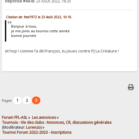
Réponse #44 le:
23 Août 2022, 18:25
Citation de: fred1972 le 23 Août 2022, 10:16
Bonjour à tous,
je me joins au tournoi cette année
bonne journée
et hop ! comme l'a dit François, tu joues contre PJ La Créature !
1
2
3
Pages:
Forum FFL-ASL
»
Les annonces
»
Tournois - Vie des clubs : Annonces, CR, discussions générales
(Modérateur:
Lorenzo
) »
Tournoi Forum 2022-2023 - inscriptions