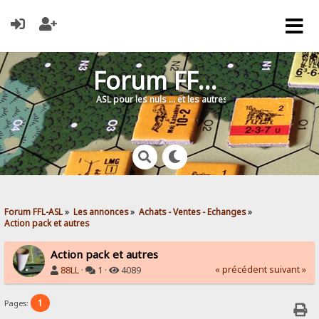
Forum FFL-ASL
ASL pour les nuls … et les autres !
Forum FFL-ASL
»
Les annonces
»
Achats - Ventes - Echanges
»
Action pack et autres
Action pack et autres
« précédent
suivant »
88LL
·
1 ·
4089
1
Pages: