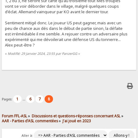
1, 2 ou 3, ne seront sur carte qu'au troisième tour. Mes troupes
vont se voir déborder dans le village, malgré quelques coups
d'éclat. Allemand vainqueur par KO avant le dernier tour.
Sentiment mitigé donc. Le joueur US peut gagner, mais avec un
peu de chance aux dés dans le début de partie sinon, la défaite
est irrémédiable il me semble. A rejouer contre un adversaire plus
expérimenté qui me dévoilerait une défense US du tonnerre...
Alex peut-être ?
«
Modifié: 29 Janvier 2024, 23:55 par PanzerGG
»
1
6
7
8
Pages:
...
Forum FFL-ASL
»
Discussions et questions-réponses concernant ASL
»
AAR - Parties d'ASL commentées
»
J'ai joué en 2023
Aller à: