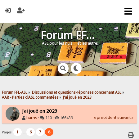
Forum FFL-ASL
ASL pour les nuls … et les autres !
Forum FFL-ASL
»
Discussions et questions-réponses concernant ASL
»
AAR - Parties d'ASL commentées
»
J'ai joué en 2023
J'ai joué en 2023
« précédent
suivant »
barns
·
110 ·
166439
1
6
7
8
Pages:
...