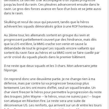
déroutent. Le dernier char accompagné d'un squad progresse
jusqu'au bord du ravin. Ces pleutres advanceront ensuite dans le
ravin. Le gros des forces avance en face d'un bois et se jette aussi
dans le ravin.
Skulking et recul de ceux qui peuvent, tandis que le héros
achèvent les squads démoralisés grâce à une ROF honteuse.
Au 2ième tour, les allemands sortent en groupe du ravin et
progressent partiellement couvert par des hindrance, mais dès
que la LOS est libre, la MMG crache son venin et cause la
débandade de tout le groupe! Les squads encore vaillants qui
sortent du ravin face au héros et sa MMG vont se faire cueillir par
un tir croisé du squads placés dans le premier bâtiment.
Il ne reste que deux squads et les 3 chars. Mon adversaire jette
l'éponge.
On reprend donc une deuxième partie. Je ne change rien à ma
défense, mais par contre lui va progresser beaucoup plus
lentement. Les tirs ont moins d'effet, seul un squad breake. Un
char vient freezer le héros pour permettre la progression du reste
des troupes. John Wayne -- le héros, vous ne suivez pas ! -- loupe
son attaque en Réaction Fire. Le reste sera une suite de
déconvenue US. Les renforts, qui arrivent sur un dr entre les tours