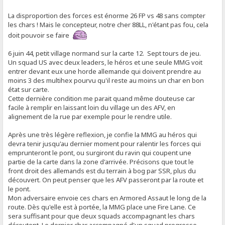
La disproportion des forces est énorme 26 FP vs 48 sans compter
les chars ! Mais le concepteur, notre cher 88LL, n'étant pas fou, cela
doit pouvoir se faire
6 juin 44, petit village normand sur la carte 12. Sept tours de jeu.
Un squad US avec deux leaders, le héros et une seule MMG voit
entrer devant eux une horde allemande qui doivent prendre au
moins 3 des multihex pourvu qu'il reste au moins un char en bon
état sur carte.
Cette dernière condition me parait quand même douteuse car
facile à remplir en laissant loin du village un des AFV, en
alignement de la rue par exemple pour le rendre utile.
Après une très légère reflexion, je confie la MMG au héros qui
devra tenir jusqu'au dernier moment pour ralentir les forces qui
emprunteront le pont, ou surgiront du ravin qui coupent une
partie de la carte dans la zone d'arrivée. Précisons que tout le
front droit des allemands est du terrain à bog par SSR, plus du
découvert. On peut penser que les AFV passeront par la route et
le pont.
Mon adversaire envoie ces chars en Armored Assaut le long de la
route. Dès qu'elle est à portée, la MMG place une Fire Lane. Ce
sera suffisant pour que deux squads accompagnant les chars