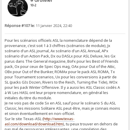
Grolivier
10-2
Réponse #107 le:
11 Janvier 2024, 22:40
Pour les scénarios officiels ASL la nomenclature dépend de la
provenance, c'est soit 1 à 3 chiffres (scénarios de module), Jx
scénario d'un ASL journal, Ax scénario d'un ASL Annual, APx
scénario d'un Action Pack, Dx ou DASLx pour ASL Deluxe, les Gx
parus dans The General magazine, BoFx pour les Best of Friends
pack, Ox pour ceux de Spec Ops mag, OAx pour Out of the Attic,
OBx pour Out of the Bunker, ROMAx pour le pack ASL ROMA, Tx
pour Tournament scenarios, Ux pour les conversions à partir de
SL (packs GIs Dozen, Rivers to the Reich, Turning the Tide), WOx
pour les pack Winter Offensive. Il y a aussi les ASL Classic codés A
à W. Les HASL ont leur propre nomenclature, en général les
initiales du titre du module.
Je ne vois pas de code Sx en ASL sauf pour le scénario S du ASL
Classic, les missions Solitaire ASL peut-être, mais je connais moins
et sinon éventuellement en non-officiel.
Sur le site Texas-ASL (
http://www.texas-
asl.com/download/download.htm
), tu peux trouver en dehors de
pas mal de ressources intéressantes, une compilation des