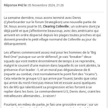
Réponse #42 le:
05 Novembre 2024, 21:26
La semaine dernière, nous avons terminé avec Denis
(Cyberboarder sur le forum Strategikon) une nouvelle partie de
SK. Nous avons joué le S5,
Clearing Colleville
; un scénario dont j'ai
déjà parlé et que j'affectionne beaucoup, avec des américains qui
arrivent en ordre dispersé depuis les plages toutes proches et qui
doivent prendre le petit village normand de Colleville au jour du
débarquement.
Les affaires commencent assez mal pour les hommes de la "Big
Red One" puisque sur un tir défensif, je vais "breaker" deux
squads qui vont mettre énormément de temps à se reprendre,
malgré le couvert d'une maison dans laquelle ils se sont abrités, la
présence d'un leader -1, et un moral pas dégueulasse de 8
(repartir au combat, c'est normalement le point fort des "ricains").
Cela retarde le groupe U.S qui arrive par l'ouest, tandis que celui
qui arrive du nord n'est pas mieux loti et essuie aussi quelques
tirs de MG qui ralentissent sa progression et les forcent à se
replier dans les bois. Le commandement U.S, Denis donc, craint les
mitrailleuses allemandes... à raison !
Pourtant, en milieu de partie, je fais une grossière erreur ; sur un