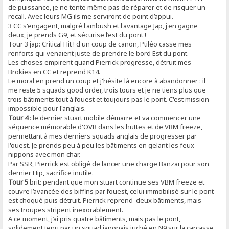
de puissance, je ne tente même pas de réparer et de risquer un
recall. Avec leurs MG ils me serviront de point d’appui.
3 CC s'engagent, malgré l'ambush et l'avantage Jap, j'en gagne
deux, je prends G9, et sécurise l’est du pont !
Tour 3 jap: Critical Hit ! d'un coup de canon, Ptiléo casse mes
renforts qui venaient juste de prendre le bord Est du pont.
Les choses empirent quand Pierrick progresse, détruit mes
Brokies en CC et reprend K14.
Le moral en prend un coup et j'hésite là encore à abandonner : il
me reste 5 squads good order, trois tours et je ne tiens plus que
trois bâtiments tout à l’ouest et toujours pas le pont. C'est mission
impossible pour l'anglais.
Tour 4
: le dernier stuart mobile démarre et va commencer une
séquence mémorable d'OVR dans les huttes et de VBM freeze,
permettant à mes derniers squads anglais de progresser par
l'ouest. Je prends peu à peu les bâtiments en gelant les feux
nippons avec mon char.
Par SSR, Pierrick est obligé de lancer une charge Banzaï pour son
dernier Hip, sacrifice inutile.
Tour 5
brit: pendant que mon stuart continue ses VBM freeze et
couvre l’avancée des biffins par l’ouest, celui immobilisé sur le pont
est choqué puis détruit. Pierrick reprend deux bâtiments, mais
ses troupes stripent inexorablement.
A ce moment, j’ai pris quatre bâtiments, mais pas le pont,
solidement tenu par un squad japonais juché en N9 sur la carcasse