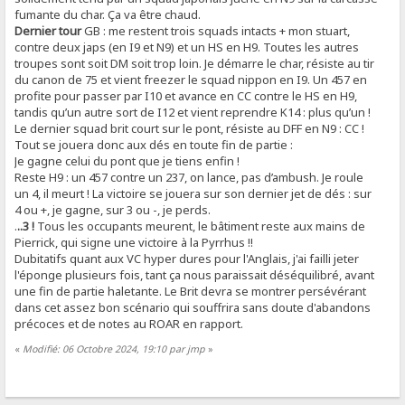
fumante du char. Ça va être chaud.
Dernier tour
GB : me restent trois squads intacts + mon stuart,
contre deux japs (en I9 et N9) et un HS en H9. Toutes les autres
troupes sont soit DM soit trop loin. Je démarre le char, résiste au tir
du canon de 75 et vient freezer le squad nippon en I9. Un 457 en
profite pour passer par I10 et avance en CC contre le HS en H9,
tandis qu’un autre sort de I12 et vient reprendre K14 : plus qu’un !
Le dernier squad brit court sur le pont, résiste au DFF en N9 : CC !
Tout se jouera donc aux dés en toute fin de partie :
Je gagne celui du pont que je tiens enfin !
Reste H9 : un 457 contre un 237, on lance, pas d’ambush. Je roule
un 4, il meurt ! La victoire se jouera sur son dernier jet de dés : sur
4 ou +, je gagne, sur 3 ou -, je perds.
.
..3 !
Tous les occupants meurent, le bâtiment reste aux mains de
Pierrick, qui signe une victoire à la Pyrrhus !!
Dubitatifs quant aux VC hyper dures pour l'Anglais, j'ai failli jeter
l'éponge plusieurs fois, tant ça nous paraissait déséquilibré, avant
une fin de partie haletante. Le Brit devra se montrer persévérant
dans cet assez bon scénario qui souffrira sans doute d'abandons
précoces et de notes au ROAR en rapport.
«
Modifié: 06 Octobre 2024, 19:10 par jmp
»