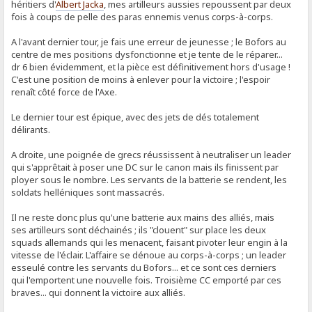
héritiers d'
Albert Jacka
, mes artilleurs aussies repoussent par deux
fois à coups de pelle des paras ennemis venus corps-à-corps.
A l'avant dernier tour, je fais une erreur de jeunesse ; le Bofors au
centre de mes positions dysfonctionne et je tente de le réparer...
dr 6 bien évidemment, et la pièce est définitivement hors d'usage !
C'est une position de moins à enlever pour la victoire ; l'espoir
renaît côté force de l'Axe.
Le dernier tour est épique, avec des jets de dés totalement
délirants.
A droite, une poignée de grecs réussissent à neutraliser un leader
qui s'apprêtait à poser une DC sur le canon mais ils finissent par
ployer sous le nombre. Les servants de la batterie se rendent, les
soldats helléniques sont massacrés.
Il ne reste donc plus qu'une batterie aux mains des alliés, mais
ses artilleurs sont déchainés ; ils "clouent" sur place les deux
squads allemands qui les menacent, faisant pivoter leur engin à la
vitesse de l'éclair. L'affaire se dénoue au corps-à-corps ; un leader
esseulé contre les servants du Bofors... et ce sont ces derniers
qui l'emportent une nouvelle fois. Troisième CC emporté par ces
braves... qui donnent la victoire aux alliés.