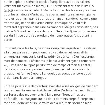
Sur le papier, le scénario paraît déséquilibré avec des italiens
vraiment friables (6 de moral, ELR 1 !?) faisant face à de l'Elite U.S
(
7
-
4
-
7
), renforcée à partir du 4ème tour par des britanniques. Pire
pour les amateurs d'antipasti, les paras américains arrivent par le
nord et les british par le sud, les prenant en sandwich comme une
tranche de jambon de Parme entre l'escalope de veau et la
mozzarella gratinée dans une saltimbocca. Maigre consolation, pas
mal de MG (tout ce qu'il y a dans la boîte en fait !), mais qui cassent
sur du 11... ce qui va se produire de nombreuses fois durant la
partie !
Pourtant, dans les faits, c'est beaucoup plus équilibré que cela en
a l'air. Les paras sont peu nombreux au départ et leurs alliés
arrivent vraiment sur le tard. Le périmètre à "contrôler" est large,
avec de nombreux bâtiments (elle est vraiment sympa cette carte
w !). Bref, il ne faut pas perdre trop de temps et mon fils est du
genre à progresser prudemment ; il ne me met pas assez de
pression et j'arrive à éparpiller quelques squads encore good
order dans la zone à nettoyer.
Tout se joue sur le dernier tour avec des alliés obligés de "rusher"
les derniers italiens en état de se battre. J'aide un peu mon fiston
sur l'ordre des mouvements à faire pour "freezer" les tirs
défensifs. Tout se joue sur les deux derniers corps-à-corps où il
me sort... deux ambush ! Victoire des alliés, mais scénario bien