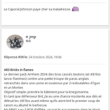
Le Caporal Johnson paye cher sa maladresse.
jmp
10-0
Réponse #38 le:
24 Octobre 2024, 19:06
AR3 Bricks in flames
Le dernier pack Arnhem 2024: des bras cassés teutons (et 4 B1bis
lance-flammes) contre une petite troupe de paras anglais
retranchés dans une usine et soutenus par 2 redoutables ATgun
et un Mortier.
Objectif simple: prendre le bâtiment pour la kriegsmarine.
En tant que défenseur Brit, j’ai eu une chance insolente aux dés et
détruit les 4 B1bis avant même qu’ils aient tiré le premier coup de
canon ou allumé le barbecue.
Ma MMG a eu 5 ROF d’affilée, un vrai tir aux pigeons dans le glacis,