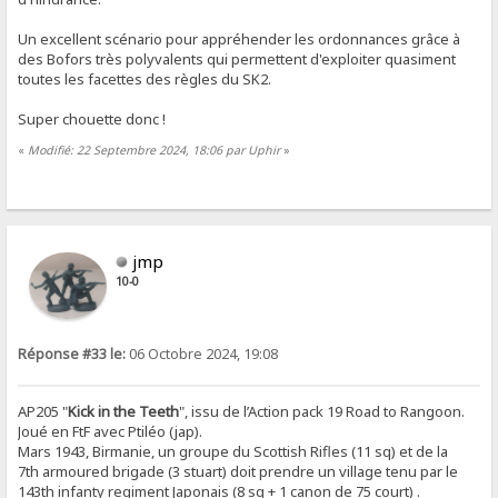
Un excellent scénario pour appréhender les ordonnances grâce à
des Bofors très polyvalents qui permettent d'exploiter quasiment
toutes les facettes des règles du SK2.
Super chouette donc !
«
Modifié: 22 Septembre 2024, 18:06 par Uphir
»
jmp
10-0
Réponse #33 le:
06 Octobre 2024, 19:08
AP205 "
Kick in the Teeth
", issu de l’Action pack 19 Road to Rangoon.
Joué en FtF avec Ptiléo (jap).
Mars 1943, Birmanie, un groupe du Scottish Rifles (11 sq) et de la
7th armoured brigade (3 stuart) doit prendre un village tenu par le
143th infanty regiment Japonais (8 sq + 1 canon de 75 court) .