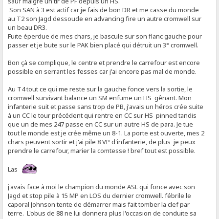
sauf malgré un tir de PF depuis un HS.
Son SAN à 3 est actif car je fais de bon DR et me casse du monde
au T2 son Jagd dessoude en advancing fire un autre cromwell sur
un beau DR3.
Fuite éperdue de mes chars, je bascule sur son flanc gauche pour
passer et je bute sur le PAK bien placé qui détruit un 3° cromwell.
Bon çà se complique, le centre et prendre le carrefour est encore
possible en serrant les fesses car j'ai encore pas mal de monde.
Au T4 tout ce qui me reste sur la gauche fonce vers la sortie, le
cromwell survivant balance un SM enfume un HS gênant. Mon
infanterie suit et passe sans trop de PB, j'avais un héros crée suite
à un CC le tour précédent qui rentre en CC sur HS pinned tandis
que un de mes 247 passe en CC sur un autre HS de para. Je tue
tout le monde est je crée même un 8-1. La porte est ouverte, mes 2
chars peuvent sortir et j'ai pile 8 VP d'infanterie, de plus je peux
prendre le carrefour, marier la comtesse ! bref tout est possible.
Las
j'avais face à moi le champion du monde ASL qui fonce avec son
Jagd et stop pile à 15 MP en LOS du dernier cromwell. fébrile le
caporal Johnson tente de démarrer mais fait tomber la clef par
terre. L'obus de 88 ne lui donnera plus l'occasion de conduite sa