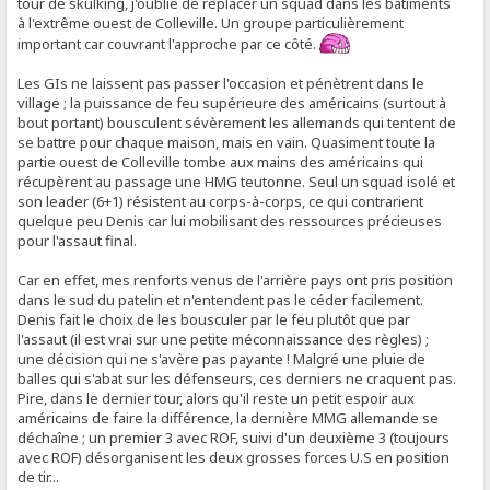
tour de skulking, j'oublie de replacer un squad dans les bâtiments
à l'extrême ouest de Colleville. Un groupe particulièrement
important car couvrant l'approche par ce côté.
Les GIs ne laissent pas passer l'occasion et pénètrent dans le
village ; la puissance de feu supérieure des américains (surtout à
bout portant) bousculent sévèrement les allemands qui tentent de
se battre pour chaque maison, mais en vain. Quasiment toute la
partie ouest de Colleville tombe aux mains des américains qui
récupèrent au passage une HMG teutonne. Seul un squad isolé et
son leader (6+1) résistent au corps-à-corps, ce qui contrarient
quelque peu Denis car lui mobilisant des ressources précieuses
pour l'assaut final.
Car en effet, mes renforts venus de l'arrière pays ont pris position
dans le sud du patelin et n'entendent pas le céder facilement.
Denis fait le choix de les bousculer par le feu plutôt que par
l'assaut (il est vrai sur une petite méconnaissance des règles) ;
une décision qui ne s'avère pas payante ! Malgré une pluie de
balles qui s'abat sur les défenseurs, ces derniers ne craquent pas.
Pire, dans le dernier tour, alors qu'il reste un petit espoir aux
américains de faire la différence, la dernière MMG allemande se
déchaîne ; un premier 3 avec ROF, suivi d'un deuxième 3 (toujours
avec ROF) désorganisent les deux grosses forces U.S en position
de tir...