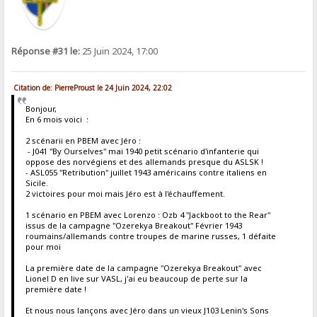
Réponse #31 le:
25 Juin 2024, 17:00
Citation de: PierreProust le 24 Juin 2024, 22:02
Bonjour,
En 6 mois voici :
2 scénarii en PBEM avec Jéro :
- J041 "By Ourselves" mai 1940 petit scénario d'infanterie qui
oppose des norvégiens et des allemands presque du ASLSK !
- ASL055 "Retribution" juillet 1943 américains contre italiens en
Sicile.
2 victoires pour moi mais Jéro est à l'échauffement.
1 scénario en PBEM avec Lorenzo : Ozb 4 "Jackboot to the Rear"
issus de la campagne "Ozerekya Breakout" Février 1943
roumains/allemands contre troupes de marine russes, 1 défaite
pour moi
La première date de la campagne "Ozerekya Breakout" avec
Lionel D en live sur VASL, j'ai eu beaucoup de perte sur la
première date !
Et nous nous lançons avec Jéro dans un vieux J103 Lenin's Sons