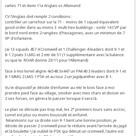
cartes 71 et demi 11a Anglais vs Allemand
CV l'Anglais doit remplir 2 conditions :
contrôler un carrefour sur la 71 - moins de 1 squad équivalent
good order dans au moins 3 multi hex buildings - sortir 14 CVP par
le bord nord entre 2 rangées d'hexagones, avec un minimun de 7
VP d'infanterie.
j'ai 13 squads 457 4 Cromwell et 1 Challenger 4 leaders dont 9-1 et
8-1 2 piats 3 LMG et 2 mtr de 51 (1 supplémentaire avec la balance
vu que le ROAR donne 23/11 pour l'Allemand)
face à moi lionel aligne 4x548 3x447 un PAK40 3 leaders dont 9-1 et
8-1 MMG 2 LMG 1 PSK et au tour 2 un Jagdpanther avec 8-1.
Vu le dispositif je décide d'enfumer au mtr le bois face à moi
prendre pied face au village, smoker avec mes chars et diviser en
2 ses forces, on gérera le panzer lorsque il sera là.
Le plan se déroule pas trop mal, les 2° premiers tours sans accroc,
Lionel est plus ou moins bousculé et enfumé.
Néanmoins sur sa droite son 9-1 tient une bonne position, je
décide de passer 2 cromwell pour le réduire avant l'arrivée du Jagd
et là boulette ! j'ai oublié le PSK qui détruit un cromwell, l'autre est