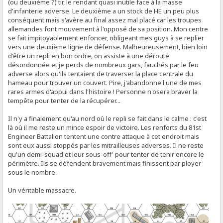
(ou deuxième ?) tir, le rendant quasi inutile face à la masse
d'infanterie adverse. Le deuxième a un stock de HE un peu plus
conséquent mais s'avère au final assez mal placé car les troupes
allemandes font mouvement à l'opposé de sa position. Mon centre
se fait impitoyablement enfoncer, obligeant mes guys à se replier
vers une deuxième ligne de défense. Malheureusement, bien loin
d'être un repli en bon ordre, on assiste à une déroute
désordonnée et je perds de nombreux gars, fauchés par le feu
adverse alors qu'ils tentaient de traverser la place centrale du
hameau pour trouver un couvert. Pire, j'abandonne l'une de mes
rares armes d'appui dans l'histoire ! Personne n'osera braver la
tempête pour tenter de la récupérer...
Il n'y a finalement qu'au nord où le repli se fait dans le calme : c'est
là où il me reste un mince espoir de victoire. Les renforts du 81st
Engineer Battalion tentent une contre attaque à cet endroit mais
sont eux aussi stoppés par les mitrailleuses adverses. Il ne reste
qu'un demi-squad et leur sous-off' pour tenter de tenir encore le
périmètre. Ils se défendent bravement mais finissent par ployer
sous le nombre.
Un véritable massacre.