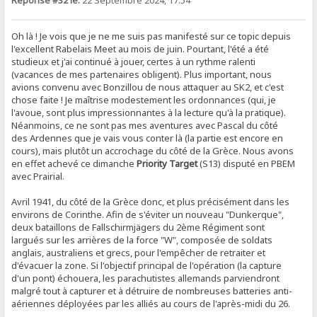
Réponse #32 le:
22 Septembre 2024, 17:54
Oh là ! Je vois que je ne me suis pas manifesté sur ce topic depuis
l'excellent Rabelais Meet au mois de juin. Pourtant, l'été a été
studieux et j'ai continué à jouer, certes à un rythme ralenti
(vacances de mes partenaires obligent). Plus important, nous
avions convenu avec Bonzillou de nous attaquer au SK2, et c'est
chose faite ! Je maîtrise modestement les ordonnances (qui, je
l'avoue, sont plus impressionnantes à la lecture qu'à la pratique).
Néanmoins, ce ne sont pas mes aventures avec Pascal du côté
des Ardennes que je vais vous conter là (la partie est encore en
cours), mais plutôt un accrochage du côté de la Grèce. Nous avons
en effet achevé ce dimanche
Priority Target
(S13) disputé en PBEM
avec Prairial.
Avril 1941, du côté de la Grèce donc, et plus précisément dans les
environs de Corinthe. Afin de s'éviter un nouveau "Dunkerque",
deux bataillons de Fallschirmjägers du 2ème Régiment sont
largués sur les arrières de la force "W", composée de soldats
anglais, australiens et grecs, pour l'empêcher de retraiter et
d'évacuer la zone. Si l'objectif principal de l'opération (la capture
d'un pont) échouera, les parachutistes allemands parviendront
malgré tout à capturer et à détruire de nombreuses batteries anti-
aériennes déployées par les alliés au cours de l'après-midi du 26.