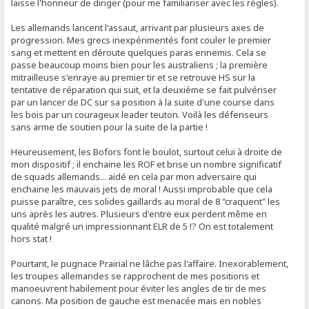
laisse l'honneur de diriger (pour me familiariser avec les règles).
Les allemands lancent l'assaut, arrivant par plusieurs axes de
progression. Mes grecs inexpérimentés font couler le premier
sang et mettent en déroute quelques paras ennemis. Cela se
passe beaucoup moins bien pour les australiens ; la première
mitrailleuse s'enraye au premier tir et se retrouve HS sur la
tentative de réparation qui suit, et la deuxième se fait pulvériser
par un lancer de DC sur sa position à la suite d'une course dans
les bois par un courageux leader teuton. Voilà les défenseurs
sans arme de soutien pour la suite de la partie !
Heureusement, les Bofors font le boulot, surtout celui à droite de
mon dispositif ; il enchaine les ROF et brise un nombre significatif
de squads allemands... aidé en cela par mon adversaire qui
enchaine les mauvais jets de moral ! Aussi improbable que cela
puisse paraître, ces solides gaillards au moral de 8 "craquent" les
uns après les autres. Plusieurs d'entre eux perdent même en
qualité malgré un impressionnant ELR de 5 !? On est totalement
hors stat !
Pourtant, le pugnace Prairial ne lâche pas l'affaire. Inexorablement,
les troupes allemandes se rapprochent de mes positions et
manoeuvrent habilement pour éviter les angles de tir de mes
canons. Ma position de gauche est menacée mais en nobles