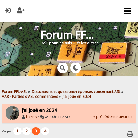
Forum FFL-ASL
ASL pour les nuls … et les autres !
Forum FFL-ASL
»
Discussions et questions-réponses concernant ASL
»
AAR - Parties d'ASL commentées
»
j'ai joué en 2024
j'ai joué en 2024
« précédent
suivant »
barns
·
49 ·
112743
1
2
3
4
Pages: