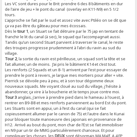
Les VC sont dures pour le Brit: prendre 6 des 8 bâtiments en dur
de l'aire de jeu + le pont du canal (overlay en K11-N9) en 5 1/2
tours.
L'approche se fait par le sud et assez vite avec Ptiléo on se dit que
ça va pas être du gâteau pour mes écossais.
Dès le
tour 1
, un Stuart se fait détruire par le 75 jap en tentant de
franchir le lit du canal (à sec), le squad qui l'accompagnait aussi.
Tandis qu’un second Stuart parvient à traverser le canal, le reste
des troupes progresse prudemment à l'abri du ravin au sud du
village.
Tour 2
, la sortie du ravin est périlleuse, un squad sort la tête et se
fait allumer, un de moins. J’ai pris le bâtiment K14 et c’est tout.
Les renforts (2 Squads et un 8-1) arrivent par l'est pour essayer de
prendre le pont à revers, je largue mes mortiers pour aller + vite.
Pierrick se dévoile peu à peu, et à son tour dégomme deux
nouveaux squads. Me voyant cloué au sud du village, j'hésite à
abandonner, ça vire à la boucherie et le temps joue contre moi.
Tour 3
anglais, j'arrive à prendre pied dans le hameau à l'ouest, à
rentrer en B9-B8 et mes renforts parviennent au bord Est du pont.
Les Stuarts sont en appui, un à l’est du canal (qui se fait
copieusement allumer par le canon de 75) et l'autre dans le Kunai
pour bloquer toute manoeuvre des japonais en provenance de
H12. Arrivé au bout du pont, mon char de l’Est se fait immobiliser
en N9 par un tir de MMG particulièrement chanceux. Et pour
compliquer les choses, les
DEUX
sont désormais MA Malf. A 4 FP