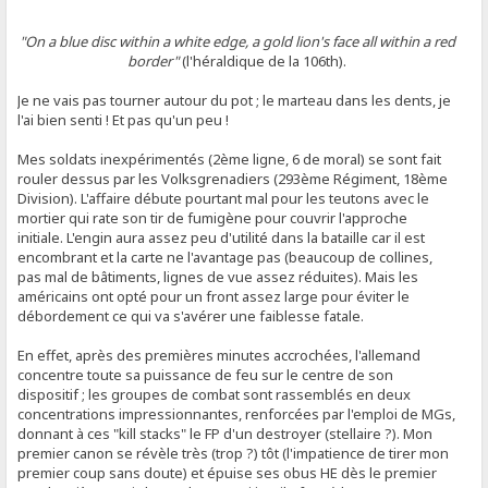
"On a blue disc within a white edge, a gold lion's face all within a red
border"
(l'héraldique de la 106th).
Je ne vais pas tourner autour du pot ; le marteau dans les dents, je
l'ai bien senti ! Et pas qu'un peu !
Mes soldats inexpérimentés (2ème ligne, 6 de moral) se sont fait
rouler dessus par les Volksgrenadiers (293ème Régiment, 18ème
Division). L'affaire débute pourtant mal pour les teutons avec le
mortier qui rate son tir de fumigène pour couvrir l'approche
initiale. L'engin aura assez peu d'utilité dans la bataille car il est
encombrant et la carte ne l'avantage pas (beaucoup de collines,
pas mal de bâtiments, lignes de vue assez réduites). Mais les
américains ont opté pour un front assez large pour éviter le
débordement ce qui va s'avérer une faiblesse fatale.
En effet, après des premières minutes accrochées, l'allemand
concentre toute sa puissance de feu sur le centre de son
dispositif ; les groupes de combat sont rassemblés en deux
concentrations impressionnantes, renforcées par l'emploi de MGs,
donnant à ces "kill stacks" le FP d'un destroyer (stellaire ?). Mon
premier canon se révèle très (trop ?) tôt (l'impatience de tirer mon
premier coup sans doute) et épuise ses obus HE dès le premier