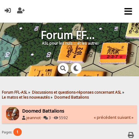
Forum FFL-ASL
ASL pour les nuls … et les autres !
Forum FFL-ASL
»
Discussions et questions-réponses concernant ASL
»
Le matos et les nouveautés
»
Doomed Battalions
Doomed Battalions
« précédent
suivant »
jeannot
·
3 ·
5592
1
Pages: