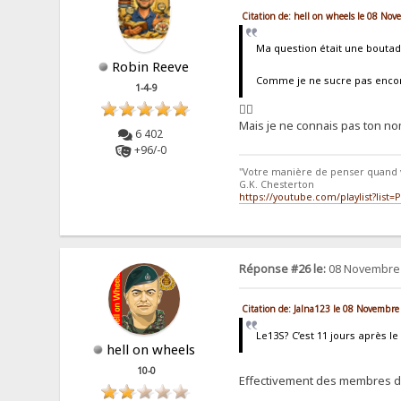
Citation de: hell on wheels le 08 No
Ma question était une bout
Robin Reeve
Comme je ne sucre pas encore 
1-4-9
👍🏻
Mais je ne connais pas ton nom
6 402
+96/-0
"Votre manière de penser quand 
G.K. Chesterton
https://youtube.com/playlist?li
Réponse #26 le:
08 Novembre 
Citation de: Jalna123 le 08 Novembre
Le13S? C’est 11 jours après le
hell on wheels
10-0
Effectivement des membres du