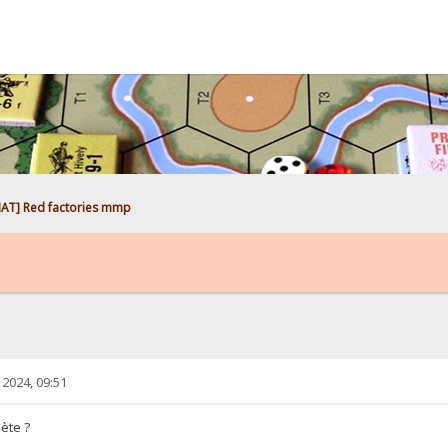
AT] Red factories mmp
2024, 09:51
nète ?