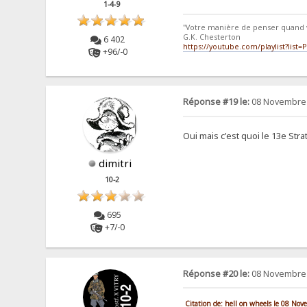
1-4-9
"Votre manière de penser quand 
G.K. Chesterton
6 402
https://youtube.com/playlist?li
+96/-0
Réponse #19 le:
08 Novembre 
Oui mais c'est quoi le 13e Str
dimitri
10-2
695
+7/-0
Réponse #20 le:
08 Novembre 
Citation de: hell on wheels le 08 No