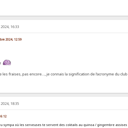
2024, 16:33
mbre 2024, 12:59
de
es fraises, pas encore…, je connais la signification de l’acronyme du club 
2024, 18:35
16:12
lieu sympa où les serveuses te servent des coktails au quinoa / gingembre assises 