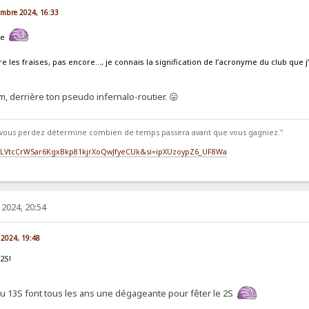
vembre 2024, 16:33
ade
les fraises, pas encore…, je connais la signification de l’acronyme du club que j
, derrière ton pseudo infernalo-routier. 😛
vous perdez détermine combien de temps passera avant que vous gagniez."
st=PLVtcCrWSar6KgxBkp81kjrXoQwJfyeCUk&si=ipXUzoypZ6_UF8Wa
2024, 20:54
 2024, 19:48
 2S!
 13S font tous les ans une dégageante pour fêter le 2S