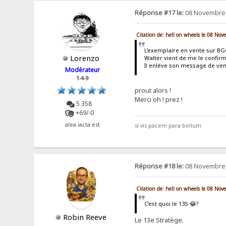
Réponse #17 le:
08 Novembre 
Citation de: hell on wheels le 08 No
L’exemplaire en vente sur BGG
Lorenzo
Walter vient de me le confir
Il enlève son message de ve
Modérateur
1-4-9
prout alors !
Merci oh ! prez !
5 358
+69/-0
alea iacta est
si vis pacem para bellum
Réponse #18 le:
08 Novembre 
Citation de: hell on wheels le 08 No
C’est quoi le 13S 😂?
Robin Reeve
Le 13e Stratège.