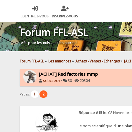
IDENTIFIEZ-VOUS
INSCRIVEZ-VOUS
Forum FFL-ASL
ASL pour les nuls … et les autres !
Forum FFL-ASL
»
Les annonces
»
Achats - Ventes - Echanges
»
[ACH
[ACHAT] Red factories mmp
sebczech
·
30 ·
20304
1
2
Pages:
Réponse #15 le:
08 Novembre 
le nom scientifique d'une pla