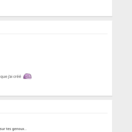
que j’ai créé
sur tes genoux...