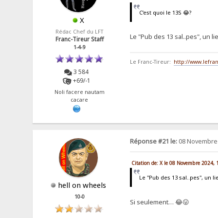
C’est quoi le 13S 😂?
X
Rédac Chef du LFT
Le "Pub des 13 sal..pes", un 
Franc-Tireur Staff
1-4-9
Le Franc-Tireur:
http://www.lefran
3 584
+69/-1
Noli facere nautam
cacare
Réponse #21 le:
08 Novembre 
Citation de: X le 08 Novembre 2024, 
Le "Pub des 13 sal..pes", un 
hell on wheels
10-0
Si seulement… 😂😛