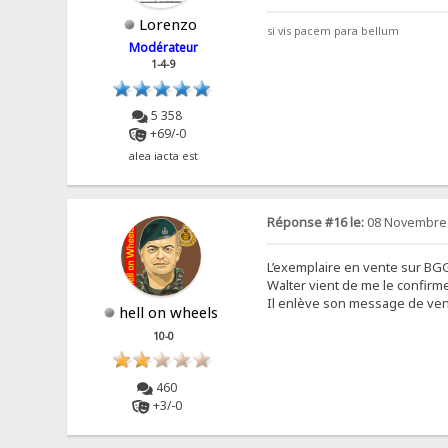
Lorenzo
si vis pacem para bellum
Modérateur
1-4-9
5 358
+69/-0
alea iacta est
Réponse #16 le:
08 Novembre 
L’exemplaire en vente sur BGG
Walter vient de me le confirm
Il enlève son message de ve
hell on wheels
10-0
460
+3/-0