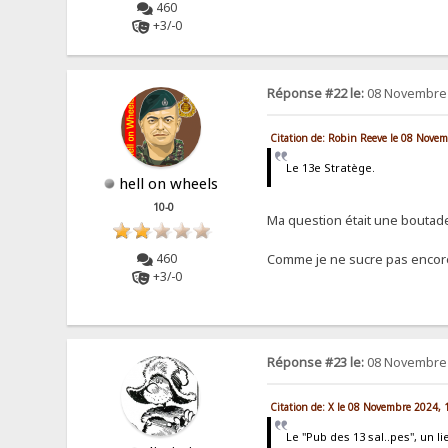
460
+3/-0
Réponse #22 le:
08 Novembre 
Citation de: Robin Reeve le 08 Nove
Le 13e Stratège.
hell on wheels
10-0
Ma question était une bouta
460
Comme je ne sucre pas encore l
+3/-0
Réponse #23 le:
08 Novembre 
Citation de: X le 08 Novembre 2024, 
Le "Pub des 13 sal..pes", un 