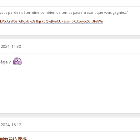
vous perdez détermine combien de temps passera avant que vous gagniez."
st=PLVtcCrWSar6KgxBkp81kjrXoQwJfyeCUk&si=ipXUzoypZ6_UF8Wa
2024, 14:30
atège ?
2024, 16:12
vembre 2024, 09:42