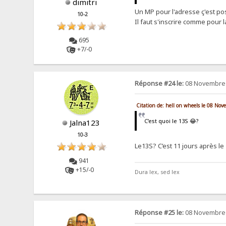
dimitri
Un MP pour l'adresse ç'est po
10-2
Il faut s'inscrire comme pour
695
+7/-0
Réponse #24 le:
08 Novembre 
Citation de: hell on wheels le 08 No
C’est quoi le 13S 😂?
Jalna123
10-3
Le13S? C’est 11 jours après le 
941
+15/-0
Dura lex, sed lex
Réponse #25 le:
08 Novembre 