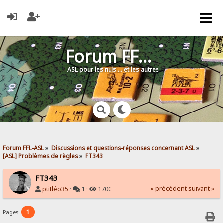
Forum FFL-ASL
ASL pour les nuls … et les autres !
Forum FFL-ASL
»
Discussions et questions-réponses concernant ASL
»
[ASL] Problèmes de règles
»
FT343
FT343
« précédent
suivant »
ptitléo35
·
1 ·
1700
1
Pages: