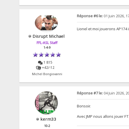
Réponse #6 le:
01 Juin 2026, 1
Lionel et moi jouerons AP174
Disrupt Michael
FFL-ASL Staff
1-4-9
1 815
+42/-12
Michel Bongiovanni
Réponse #7 le:
04 Juin 2026, 2
Bonsoir.
Avec JMP nous allons jouer F
kerm33
10-2