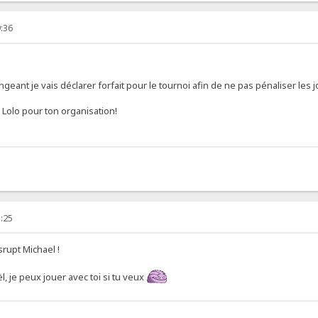
:36
ngeant je vais déclarer forfait pour le tournoi afin de ne pas pénaliser les 
 Lolo pour ton organisation!
:25
srupt Michael !
, je peux jouer avec toi si tu veux