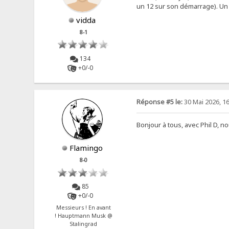
un 12 sur son démarrage). Un 
vidda
8-1
134
+0/-0
Réponse #5 le:
30 Mai 2026, 16
Bonjour à tous, avec Phil D, 
Flamingo
8-0
85
+0/-0
Messieurs ! En avant
! Hauptmann Musk @
Stalingrad