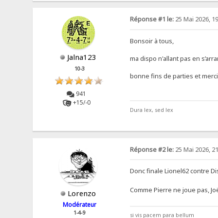
Réponse #1 le:
25 Mai 2026, 19
Bonsoir à tous,
Jalna123
ma dispo n'allant pas en s’arra
10-3
bonne fins de parties et merci
941
+15/-0
Dura lex, sed lex
Réponse #2 le:
25 Mai 2026, 21
Donc finale Lionel62 contre Di
Comme Pierre ne joue pas, Joël
Lorenzo
Modérateur
1-4-9
si vis pacem para bellum