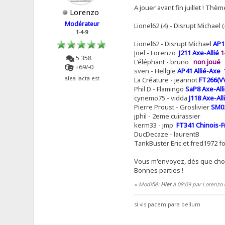
A jouer avant fin juillet ! Thème
Lorenzo
Modérateur
Lionel62 (4) - Disrupt Michael (
1-4-9
Lionel62 - Disrupt Michael
AP1
Joel - Lorenzo
J211 Axe-Allié
1
5 358
L'éléphant - bruno
non joué
+69/-0
sven - Hellgie
AP41 Allié-Axe
alea iacta est
La Créature - jeannot
FT266(VV
Phil D - Flamingo
SaP8 Axe-All
cynemo75 - vidda
J118 Axe-All
Pierre Proust - Groslivier
SM02
jphil - 2eme cuirassier
kerm33 - jmp
FT341 Chinois-F
DucDecaze - laurentB
TankBuster Eric et fred1972 fo
Vous m'envoyez, dès que choisi
Bonnes parties !
«
Modifié:
Hier
à 08:09 par Lorenzo
si vis pacem para bellum