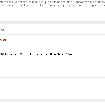
ière est supérieure à celle du son que certains ont l'air brillant avant d'avoir l'air co
ser sur ses testicules qu'on réalise qu'on ne peut pas régler tous les pbs par la viol
1:08
 20:00
T341 Harvesting Opium du coté de Dien Bien Phu en 1946.