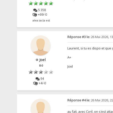
5 358
+69/-0
alea iacta est
Réponse #3 le:
26 Mai 2026, 13
Laurent, si tu es dispo et que ça
A+
Joel
8-0
Joel
94
+4/-0
Réponse #4 le:
26 Mai 2026, 22
au fait, avec Cyril, on s'est 