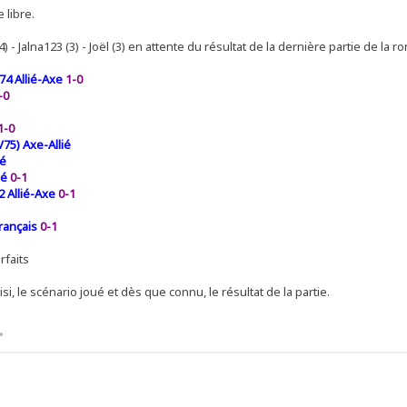
 libre.
4) - Jalna123 (3) - Joël (3) en attente du résultat de la dernière partie de la r
74 Allié-Axe
1-0
-0
1-0
75) Axe-Allié
ié
ié
0-1
 Allié-Axe
0-1
rançais
0-1
rfaits
, le scénario joué et dès que connu, le résultat de la partie.
»