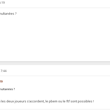
6:19
multanées ?
17:44
:19
multanées ?
i les deux joueurs s'accordent, le pbem ou le ftf sont possibles !