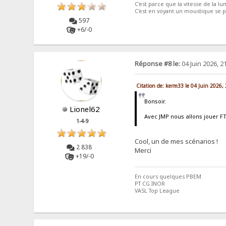
C'est parce que la vitesse de la lum
C'est en voyant un moustique se po
597
+6/-0
Réponse #8 le:
04 Juin 2026, 2
Citation de: kerm33 le 04 Juin 2026,
Bonsoir.
Lionel62
Avec JMP nous allons jouer F
1-4-9
Cool, un de mes scénarios !
2 838
Merci
+19/-0
En cours quelques PBEM
PT CG INOR
VASL Top League