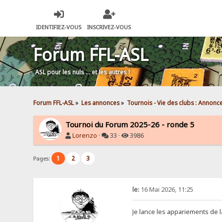
IDENTIFIEZ-VOUS
INSCRIVEZ-VOUS
Forum FFL-ASL
ASL pour les nuls … et les autres !
Forum FFL-ASL
»
Les annonces
»
Tournois - Vie des clubs : Annonc
Tournoi du Forum 2025-26 - ronde 5
Lorenzo
·
33 ·
3986
1
2
3
Pages:
le:
16 Mai 2026, 11:25
Je lance les appariements de l