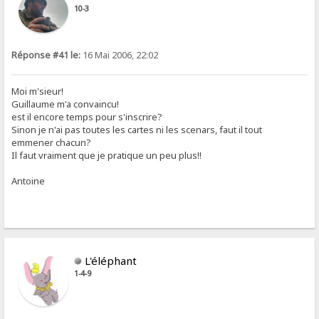
10-3
Réponse #41 le:
16 Mai 2006, 22:02
Moi m'sieur!
Guillaume m'a convaincu!
est il encore temps pour s'inscrire?
Sinon je n'ai pas toutes les cartes ni les scenars, faut il tout
emmener chacun?
Il faut vraiment que je pratique un peu plus!!
Antoine
L'éléphant
1-4-9