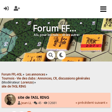
Forum FFL-ASL
ASL pour les nuls … et les autres !
Forum FFL-ASL
»
Les annonces
»
Tournois - Vie des clubs : Annonces, CR, discussions générales
(Modérateur:
Lorenzo
) »
site de l'ASL RING
site de l'ASL RING
« précédent
suivant »
Jean LL
·
45 ·
32681