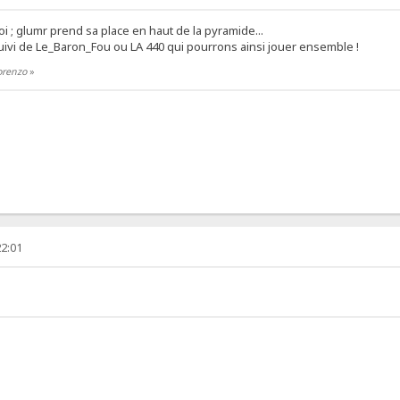
i ; glumr prend sa place en haut de la pyramide...
ivi de Le_Baron_Fou ou LA 440 qui pourrons ainsi jouer ensemble !
orenzo
»
22:01