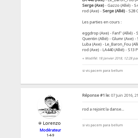
Serge (Axe)
- Gazzo (Allié) - 
rod (Axe) -
Serge (Allié)
- S28 
Les parties en cours :
eggdrop (Axe) - Fanf' (Allié) - 
Quentin (Allié) - Glumr (Axe) 
Luba (Axe) - Le_Baron_Fou (All
rod (Axe) - LA440 (Allié) - S13 
«
Modifié: 18 Janvier 2018, 12:28 pa
si vis pacem para bellum
Réponse #1 le:
07 Juin 2016, 2
rod a rejoint la danse...
Lorenzo
si vis pacem para bellum
Modérateur
1-4-9