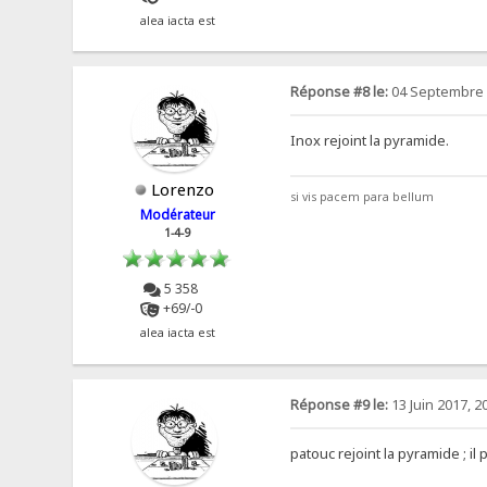
alea iacta est
Réponse #8 le:
04 Septembre 2
Inox rejoint la pyramide.
Lorenzo
si vis pacem para bellum
Modérateur
1-4-9
5 358
+69/-0
alea iacta est
Réponse #9 le:
13 Juin 2017, 2
patouc rejoint la pyramide ; il 