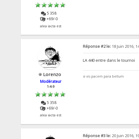
5 358
+69/-0
alea iacta est
Réponse #2 le:
18 Juin 2016, 1
LA 440 entre dans le tournoi
Lorenzo
si vis pacem para bellum
Modérateur
1-4-9
5 358
+69/-0
alea iacta est
Réponse #3 le:
20 Juin 2016, 1