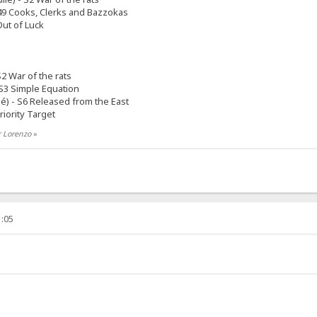
S49 Cooks, Clerks and Bazzokas
Out of Luck
S2 War of the rats
- S3 Simple Equation
ié) - S6 Released from the East
Priority Target
r Lorenzo
»
1:05