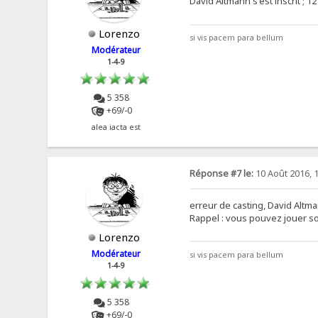
David Altmann s'est inscrit ; 12 
Lorenzo
si vis pacem para bellum
Modérateur
1-4-9
5 358
+69/-0
alea iacta est
Réponse #7 le:
10 Août 2016, 
erreur de casting, David Altma
Rappel : vous pouvez jouer so
Lorenzo
Modérateur
si vis pacem para bellum
1-4-9
5 358
+69/-0