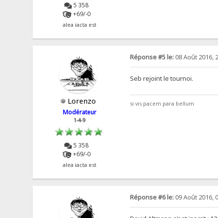
5 358
+69/-0
alea iacta est
Réponse #5 le:
08 Août 2016, 
Seb rejoint le tournoi.
Lorenzo
si vis pacem para bellum
Modérateur
1-4-9
5 358
+69/-0
alea iacta est
Réponse #6 le:
09 Août 2016, 