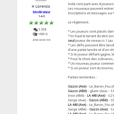
Voilà c'est parti avec 8 joueurs 
Lorenzo
Les nouveaux peuvent entrer q
Modérateur
Inscriptions et messages sur l'
1-4-9
Le règlement :
5 358
* Les joueurs sont placés da
+69/-0
* En haut le tenant du titre (o
alea iacta est
seul
joueur de niveau n-1 (au 
* Les défis peuvent être lancé
d'une partie lancée et d'un ré
* Si le joueur défiant gagne,
* Pour le choix des scénarios
* Un nouveau joueur commence
* Si un joueur sort du tournoi
Parties terminées :
Gazzo (Axe)
- Le_Baron_Fou (Al
Gazzo (Allié)
- glumr (Axe) – S
Inox (Allié) -
LA 440 (Axe)
- S2 
Serge (Axe) -
Gazzo (Allié)
- S
LA 440 (Axe)
- Le_Baron_Fou (Al
Serge (Allié) -
Gazzo (Axe)
- S
LA 440 (Axe)
- Le_Baron_Fou (Al