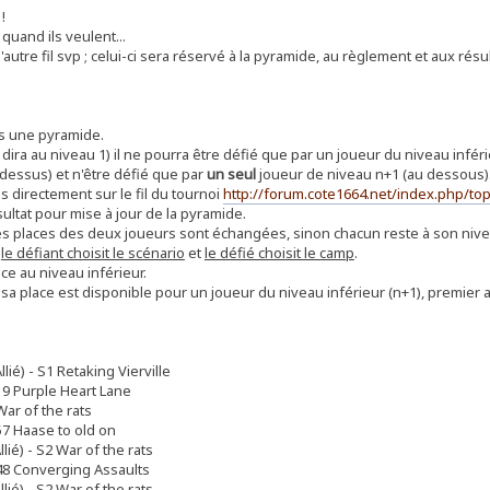
!
uand ils veulent...
autre fil svp ; celui-ci sera réservé à la pyramide, au règlement et aux résul
ns une pyramide.
n dira au niveau 1) il ne pourra être défié que par un joueur du niveau infé
dessus) et n'être défié que par
un seul
joueur de niveau n+1 (au dessous). 
s directement sur le fil du tournoi
http://forum.cote1664.net/index.php/top
sultat pour mise à jour de la pyramide.
 les places des deux joueurs sont échangées, sinon chacun reste à son nive
,
le défiant choisit le scénario
et
le défié choisit le camp
.
 au niveau inférieur.
, sa place est disponible pour un joueur du niveau inférieur (n+1), premier a
lié) - S1 Retaking Vierville
19 Purple Heart Lane
War of the rats
57 Haase to old on
lié) - S2 War of the rats
48 Converging Assaults
lié) - S2 War of the rats