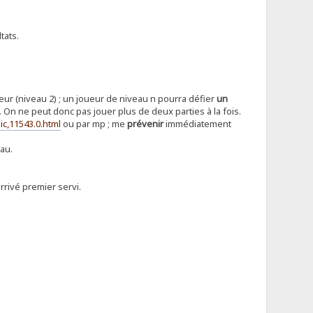
tats.
rieur (niveau 2) ; un joueur de niveau n pourra défier
un
On ne peut donc pas jouer plus de deux parties à la fois.
ic,11543.0.html
ou par mp ; me
prévenir
immédiatement
au.
rrivé premier servi.