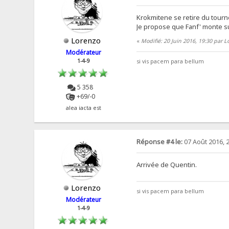
Krokmitene se retire du tourno
Je propose que Fanf' monte su
Lorenzo
«
Modifié: 20 Juin 2016, 19:30 par L
Modérateur
1-4-9
si vis pacem para bellum
5 358
+69/-0
alea iacta est
Réponse #4 le:
07 Août 2016, 
Arrivée de Quentin.
Lorenzo
si vis pacem para bellum
Modérateur
1-4-9