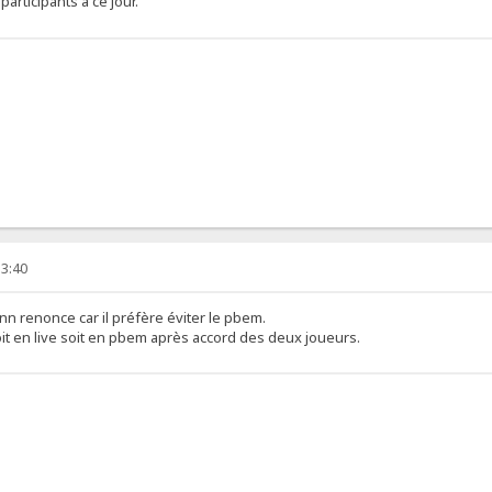
participants à ce jour.
13:40
nn renonce car il préfère éviter le pbem.
it en live soit en pbem après accord des deux joueurs.