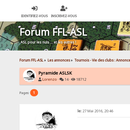
IDENTIFIEZ-VOUS
INSCRIVEZ-VOUS
Forum FFL-ASL
ASL pour les nuls … et les autres !
Forum FFL-ASL
»
Les annonces
»
Tournois - Vie des clubs : Annonc
Pyramide ASLSK
Lorenzo
·
14 ·
18712
1
Pages:
le:
27 Mai 2016, 20:46