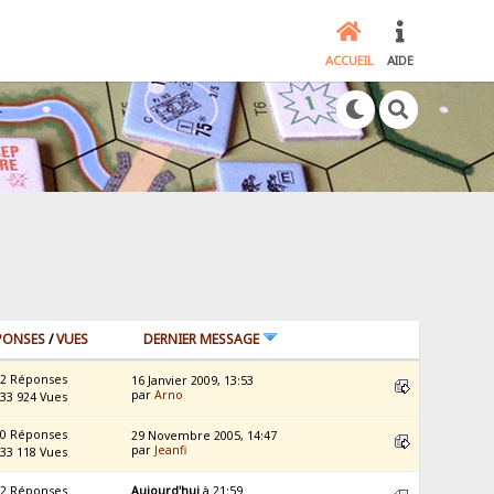
ACCUEIL
AIDE
PONSES
/
VUES
DERNIER MESSAGE
2 Réponses
16 Janvier 2009, 13:53
par
Arno
33 924 Vues
0 Réponses
29 Novembre 2005, 14:47
par
Jeanfi
33 118 Vues
2 Réponses
Aujourd'hui
à 21:59