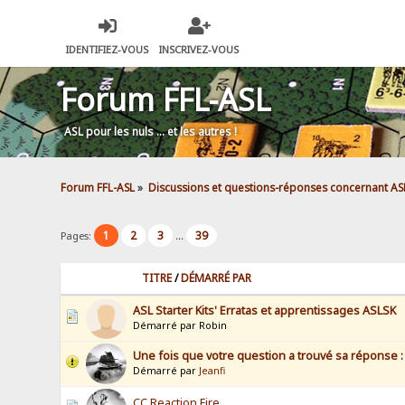
IDENTIFIEZ-VOUS
INSCRIVEZ-VOUS
Forum FFL-ASL
ASL pour les nuls … et les autres !
Forum FFL-ASL
»
Discussions et questions-réponses concernant AS
1
2
3
39
Pages:
...
TITRE
/
DÉMARRÉ PAR
ASL Starter Kits' Erratas et apprentissages ASLSK
Démarré par Robin
Une fois que votre question a trouvé sa réponse :
Démarré par
Jeanfi
CC Reaction Fire