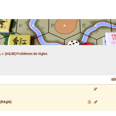
L
»
[ASLSK] Problèmes de règles
RÉ
 [Réglé]