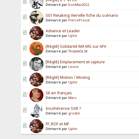
Démarré par
IronMax2022
S01 Retaking Vierville fiche du scénario
Démarré par
PierreProust
Advance et Leader
Démarré par
Uphir
[Réglé] Solidarité MA MG sur AFV
Démarré par
ThidalASLSK
[Réglé] Emplacement et capture
Démarré par
Leonn
[Réglé] Motion / Moving
Démarré par
Uphir
SK en français
Démarré par
Mars
Incohérence SSR ?
Démarré par
grosbil
FF, ROF et MF
Démarré par
Uphir