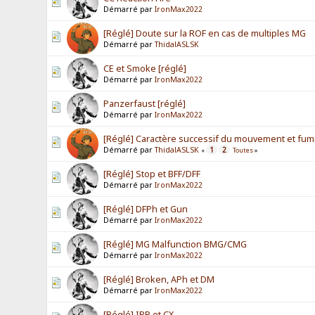
Démarré par
IronMax2022
[Réglé] Doute sur la ROF en cas de multiples MG
Démarré par
ThidalASLSK
CE et Smoke [réglé]
Démarré par
IronMax2022
Panzerfaust [réglé]
Démarré par
IronMax2022
[Réglé] Caractère successif du mouvement et fu
Démarré par
ThidalASLSK
1
2
«
Toutes
»
[Réglé] Stop et BFF/DFF
Démarré par
IronMax2022
[Réglé] DFPh et Gun
Démarré par
IronMax2022
[Réglé] MG Malfunction BMG/CMG
Démarré par
IronMax2022
[Réglé] Broken, APh et DM
Démarré par
IronMax2022
[Réglé] IPP et CX