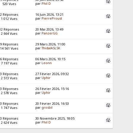
par
Phil D
520 Vues
2 Réponses
16 Juin 2026, 13:21
par
PierreProust
1 012 Vues
12 Réponses
20 Mai 2026, 13:49
par
PanzerGG
2 664 Vues
9 Réponses
29 Mars 2026, 11:00
par
ThidalASLSK
14 561 Vues
6 Réponses
06 Mars 2026, 10:15
par
Leonn
7 197 Vues
3 Réponses
27 Février 2026, 09:32
par
Uphir
2 513 Vues
3 Réponses
26 Février 2026, 15:16
par
Uphir
2 578 Vues
3 Réponses
20 Février 2026, 16:53
par
grosbil
1 747 Vues
3 Réponses
30 Novembre 2025, 18:05
par
Phil D
2 624 Vues