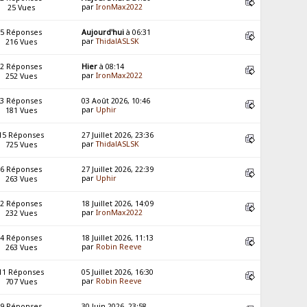
par
IronMax2022
25 Vues
5 Réponses
Aujourd'hui
à 06:31
par
ThidalASLSK
216 Vues
2 Réponses
Hier
à 08:14
par
IronMax2022
252 Vues
3 Réponses
03 Août 2026, 10:46
par
Uphir
181 Vues
15 Réponses
27 Juillet 2026, 23:36
par
ThidalASLSK
725 Vues
6 Réponses
27 Juillet 2026, 22:39
par
Uphir
263 Vues
2 Réponses
18 Juillet 2026, 14:09
par
IronMax2022
232 Vues
4 Réponses
18 Juillet 2026, 11:13
par
Robin Reeve
263 Vues
11 Réponses
05 Juillet 2026, 16:30
par
Robin Reeve
707 Vues
9 Réponses
30 Juin 2026, 23:58