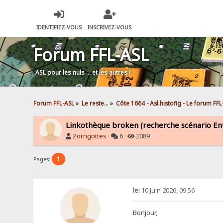
IDENTIFIEZ-VOUS
INSCRIVEZ-VOUS
Forum FFL-ASL
ASL pour les nuls … et les autres !
Forum FFL-ASL
»
Le reste...
»
Côte 1664 - Asl.histofig - Le forum FF
Linkothèque broken (recherche scénario Ent
Zorngottes
·
6 ·
2089
1
Pages:
le:
10 Juin 2026, 09:56
Bonjour,