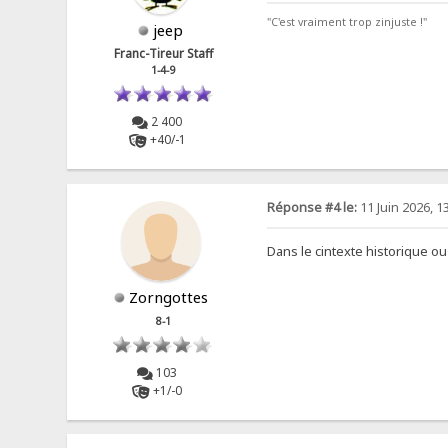
"C'est vraiment trop zinjuste !"
jeep
Franc-Tireur Staff
1-4-9
2 400
+40/-1
Réponse #4 le:
11 Juin 2026, 1
Dans le cintexte historique ou
Zorngottes
8-1
103
+1/-0