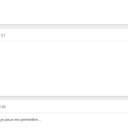
1:51
2:40
si je peux me permettre…