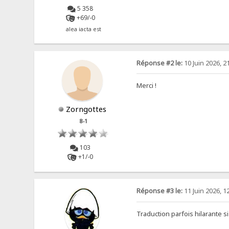
5 358
+69/-0
alea iacta est
Réponse #2 le:
10 Juin 2026, 2
Merci !
Zorngottes
8-1
103
+1/-0
Réponse #3 le:
11 Juin 2026, 1
Traduction parfois hilarante 