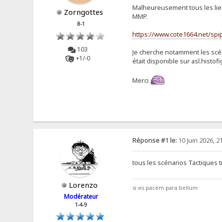
Malheureusement tous les liens
Zorngottes
MMP.
8-1
https://www.cote1664.net/sp
103
Je cherche notamment les scén
+1/-0
était disponible sur asl.histof
Merci
Réponse #1 le:
10 Juin 2026, 2
tous les scénarios Tactiques t
Lorenzo
si vis pacem para bellum
Modérateur
1-4-9