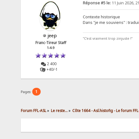
Réponse #5 le:
11 Juin 2026, 2
Contexte historique
Dans "je me souviens" : tradu
jeep
"C'est vraiment trop zinjuste !"
Franc-Tireur Staff
1-4-9
2 400
+40/-1
1
Pages:
Forum FFL-ASL
»
Le reste...
»
Côte 1664 - Asl.histofig - Le forum FF