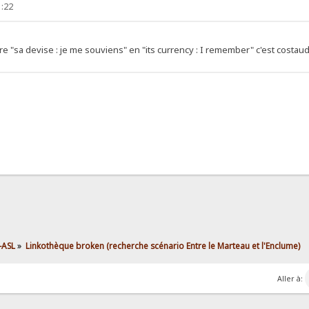
1:22
ire "sa devise : je me souviens" en "its currency : I remember" c'est cost
L-ASL
»
Linkothèque broken (recherche scénario Entre le Marteau et l'Enclume)
Aller à: