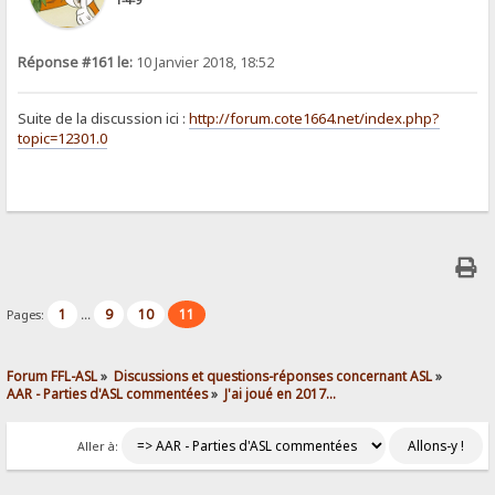
1-4-9
Réponse #161 le:
10 Janvier 2018, 18:52
Suite de la discussion ici :
http://forum.cote1664.net/index.php?
topic=12301.0
1
9
10
11
Pages:
...
Forum FFL-ASL
»
Discussions et questions-réponses concernant ASL
»
AAR - Parties d'ASL commentées
»
J'ai joué en 2017...
Aller à: