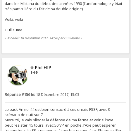
dans les Militaria du début des années 1990 (l'uniformologie y était
très particulière du fait de sa double origine).
Voilà, voilà
Guillaume
«
Modifié: 18 Décembre 2017, 14:54 par Guillaume
»
Phil HIP
1-4-9
Réponse #156 le:
18 Décembre 2017, 15:03
Le pack Anzio-44 est bien consacré à ces unités FSSF, avec 3
scénario de nuit sur 7.
Moralité, je vais blinder la défense de ma ferme et voir si l'Axe
peut résister 4,5 tours: avec 50 VP en poche, l'Axe peut espérer
l'emporter si le 88L commence à toucher un peu (Les Sherman, Big