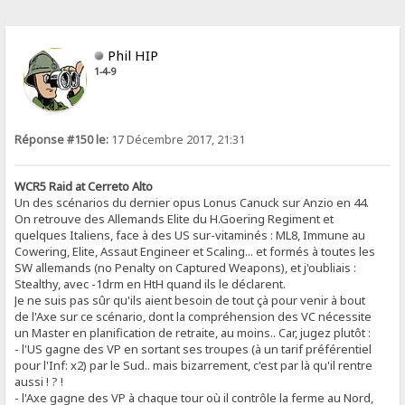
Phil HIP
1-4-9
Réponse #150 le:
17 Décembre 2017, 21:31
WCR5 Raid at Cerreto Alto
Un des scénarios du dernier opus Lonus Canuck sur Anzio en 44.
On retrouve des Allemands Elite du H.Goering Regiment et
quelques Italiens, face à des US sur-vitaminés : ML8, Immune au
Cowering, Elite, Assaut Engineer et Scaling... et formés à toutes les
SW allemands (no Penalty on Captured Weapons), et j'oubliais :
Stealthy, avec -1drm en HtH quand ils le déclarent.
Je ne suis pas sûr qu'ils aient besoin de tout çà pour venir à bout
de l'Axe sur ce scénario, dont la compréhension des VC nécessite
un Master en planification de retraite, au moins.. Car, jugez plutôt :
- l'US gagne des VP en sortant ses troupes (à un tarif préférentiel
pour l'Inf: x2) par le Sud.. mais bizarrement, c'est par là qu'il rentre
aussi ! ? !
- l'Axe gagne des VP à chaque tour où il contrôle la ferme au Nord,