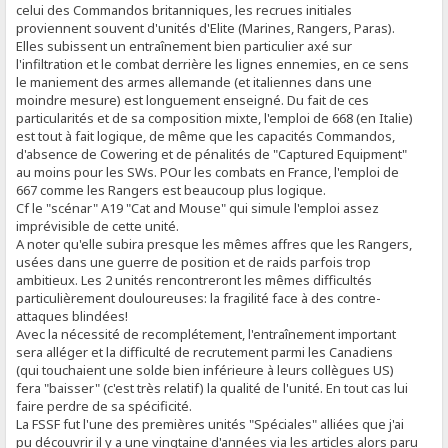
celui des Commandos britanniques, les recrues initiales
proviennent souvent d'unités d'Elite (Marines, Rangers, Paras).
Elles subissent un entraînement bien particulier axé sur
l'infiltration et le combat derrière les lignes ennemies, en ce sens
le maniement des armes allemande (et italiennes dans une
moindre mesure) est longuement enseigné. Du fait de ces
particularités et de sa composition mixte, l'emploi de 668 (en Italie)
est tout à fait logique, de même que les capacités Commandos,
d'absence de Cowering et de pénalités de "Captured Equipment"
au moins pour les SWs. POur les combats en France, l'emploi de
667 comme les Rangers est beaucoup plus logique.
Cf le "scénar" A19 "Cat and Mouse" qui simule l'emploi assez
imprévisible de cette unité.
A noter qu'elle subira presque les mêmes affres que les Rangers,
usées dans une guerre de position et de raids parfois trop
ambitieux. Les 2 unités rencontreront les mêmes difficultés
particulièrement douloureuses: la fragilité face à des contre-
attaques blindées!
Avec la nécessité de recomplétement, l'entraînement important
sera alléger et la difficulté de recrutement parmi les Canadiens
(qui touchaient une solde bien inférieure à leurs collègues US)
fera "baisser" (c'est très relatif) la qualité de l'unité. En tout cas lui
faire perdre de sa spécificité.
La FSSF fut l'une des premières unités "Spéciales" alliées que j'ai
pu découvrir il y a une vingtaine d'années via les articles alors paru