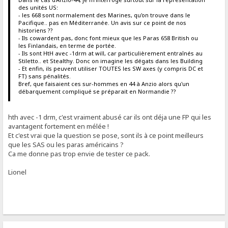
des unités US:
- les 668 sont normalement des Marines, qu'on trouve dans le
Pacifique.. pas en Méditerranée. Un avis sur ce point de nos
historiens ??
- Ils cowardent pas, donc font mieux que les Paras 658 British ou
les Finlandais, en terme de portée.
- Ils sont HtH avec -1drm at will, car particulièrement entraînés au
Stiletto.. et Stealthy. Donc on imagine les dégats dans les Building
- Et enfin, ils peuvent utiliser TOUTES les SW axes (y compris DC et
FT) sans pénalités.
Bref, que faisaient ces sur-hommes en 44 à Anzio alors qu'un
débarquement compliqué se préparait en Normandie ??
hth avec -1 drm, c'est vraiment abusé car ils ont déja une FP qui les
avantagent fortement en mélée !
Et c'est vrai que la question se pose, sont ils à ce point meilleurs
que les SAS ou les paras américains ?
Ca me donne pas trop envie de tester ce pack.
Lionel