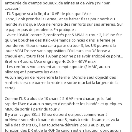
entourée de champs boueux, de mines et de Wire (1VP par
Location).
- l'US gagne si à la fin, il a 10 VP de plus que l'Axe.
Donc, il doit prendre la Ferme.. et se barrer fissa pour sortir du
monde avant que l'Axe ne rentre des renforts sur ses arrières. Sur
le papier, pas de problème. En pratique :
- Avec 10MMC contre 7, renforcés par 5 M5A1 au tour 2, l'US ne fait
qu'une bouchée des Italo-Allemands coincés dans la ferme. Je
leur donne 4 tours maxi car à partir du tour 3, les US peuvent la
jouer VBM Freeze sans opposition. D'ailleurs, ma Défense a
craqué en 3 tours face à Alban pour ne pas avoir anticipé ce point...
Bref, en 4 tours, l'Axe engrange 4x 2x 6 = 48 VP maxi
- Les renforts Axe arrivent au compte goutte (3 MMC, aucun
blindés) et à perpette les oies !!
Aucun moyen de reprendre la ferme ! Donc le seul objectif des
renforts sera de barrer la route de sortie (qui fait la largeur de la
carte)
Comme l'US a plus de 10 chars à 5-6 VP mini chacun, je le fait
rapide: l'Axe n'a aucun moyen d'empêcher les blindés et quelques
MMC de sortir à partir du tour 7.
Il y a un vague 88L à 19hex du bord qui peut commencer à
prélever son tribu à partir du tour 5, mais à cette distance et vu la
taille des chars US, il en touchera/détruira 2 ou 3 au plus, en
fonction des DR et de la ROF (le canon est en hauteur, donc aucun