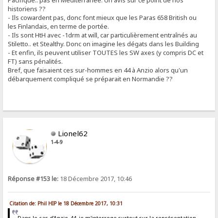
Pacifique.. pas en Méditerranée. Un avis sur ce point de nos
historiens ??
- Ils cowardent pas, donc font mieux que les Paras 658 British ou
les Finlandais, en terme de portée.
- Ils sont HtH avec -1drm at will, car particulièrement entraînés au
Stiletto.. et Stealthy. Donc on imagine les dégats dans les Building
- Et enfin, ils peuvent utiliser TOUTES les SW axes (y compris DC et
FT) sans pénalités.
Bref, que faisaient ces sur-hommes en 44 à Anzio alors qu'un
débarquement compliqué se préparait en Normandie ??
Lionel62
1-4-9
Réponse #153 le:
18 Décembre 2017, 10:46
Citation de: Phil HIP le 18 Décembre 2017, 10:31
Dans le cas d'Anzio-44, je m'interroge surtout sur la représentation