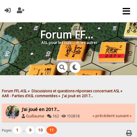
Forum FFL-ASL
ASL pour les nuls … et les autres !
Forum FFL-ASL
»
Discussions et questions-réponses concernant ASL
»
AAR - Parties d'ASL commentées
»
J'ai joué en 2017...
J'ai joué en 2017...
« précédent
suivant »
Guillaume
·
162 ·
150818
1
9
10
11
Pages:
...