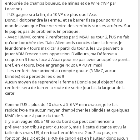
entourée de champs boueux, de mines et de Wire (1VP par
Location).
- l'US gagne si à la fin, il a 10 VP de plus que l'Axe.
Donc, il doit prendre la Ferme.. et se barrer fissa pour sortir du
monde avant que l'Axe ne rentre des renforts sur ses arrières. Sur
le papier, pas de problème. En pratique :
- Avec 10MMC contre 7, renforcés par 5 M5A1 au tour 2, l'US ne fait
qu'une bouchée des Italo-Allemands coincés dans la ferme. Je
leur donne 4 tours maxi car à partir du tour 3, les US peuvent la
jouer VBM Freeze sans opposition. D'ailleurs, ma Défense a
craqué en 3 tours face à Alban pour ne pas avoir anticipé ce point...
Bref, en 4 tours, l'Axe engrange 4x 2x 6 = 48 VP maxi
- Les renforts Axe arrivent au compte goutte (3 MMC, aucun
blindés) et à perpette les oies !!
Aucun moyen de reprendre la ferme ! Donc le seul objectif des
renforts sera de barrer la route de sortie (qui fait la largeur de la
carte)
Comme l'US a plus de 10 chars à 5-6 VP mini chacun, je le fait
rapide: l'Axe n'a aucun moyen d'empêcher les blindés et quelques
MMC de sortir à partir du tour 7.
Il y a un vague 88L à 19hex du bord qui peut commencer à
prélever son tribu à partir du tour 5, mais à cette distance et vu la
taille des chars US, il en touchera/détruira 2 ou 3 au plus, en
fonction des DR et de la ROF (le canon est en hauteur, donc aucun