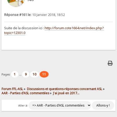
1-4-9
Réponse #161 le:
10 Janvier 2018, 18:52
Suite de la discussion ici :
http://forum.cote1664.net/index.php?
topic=12301.0
1
9
10
11
Pages:
...
Forum FFL-ASL
»
Discussions et questions-réponses concernant ASL
»
AAR - Parties d'ASL commentées
»
J'ai joué en 2017...
Aller à: