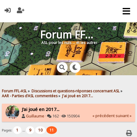
Forum FFL-ASL
ASL pour les nuls … et les autres !
Forum FFL-ASL
»
Discussions et questions-réponses concernant ASL
»
AAR - Parties d'ASL commentées
»
J'ai joué en 2017...
J'ai joué en 2017...
« précédent
suivant »
Guillaume
·
162 ·
150904
1
9
10
11
Pages:
...