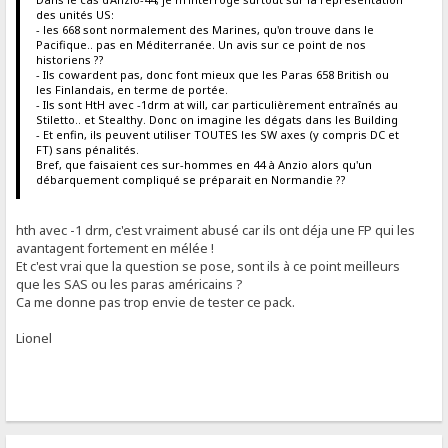
des unités US:
- les 668 sont normalement des Marines, qu'on trouve dans le
Pacifique.. pas en Méditerranée. Un avis sur ce point de nos
historiens ??
- Ils cowardent pas, donc font mieux que les Paras 658 British ou
les Finlandais, en terme de portée.
- Ils sont HtH avec -1drm at will, car particulièrement entraînés au
Stiletto.. et Stealthy. Donc on imagine les dégats dans les Building
- Et enfin, ils peuvent utiliser TOUTES les SW axes (y compris DC et
FT) sans pénalités.
Bref, que faisaient ces sur-hommes en 44 à Anzio alors qu'un
débarquement compliqué se préparait en Normandie ??
hth avec -1 drm, c'est vraiment abusé car ils ont déja une FP qui les
avantagent fortement en mélée !
Et c'est vrai que la question se pose, sont ils à ce point meilleurs
que les SAS ou les paras américains ?
Ca me donne pas trop envie de tester ce pack.
Lionel