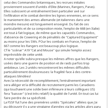
celui des Commandos britanniques, les recrues initiales
proviennent souvent d'unités d'Elite (Marines, Rangers, Paras).
Elles subissent un entraînement bien particulier axé sur
l'infiltration et le combat derrière les lignes ennemies, en ce sens
le maniement des armes allemande (et italiennes dans une
moindre mesure) est longuement enseigné. Du fait de ces
particularités et de sa composition mixte, l'emploi de 668 (en Italie)
est tout à fait logique, de même que les capacités Commandos,
d'absence de Cowering et de pénalités de "Captured Equipment"
au moins pour les SWs. POur les combats en France, l'emploi de
667 comme les Rangers est beaucoup plus logique.
Cf le "scénar" A19 "Cat and Mouse" qui simule l'emploi assez
imprévisible de cette unité.
A noter qu'elle subira presque les mêmes affres que les Rangers,
usées dans une guerre de position et de raids parfois trop
ambitieux. Les 2 unités rencontreront les mêmes difficultés
particulièrement douloureuses: la fragilité face à des contre-
attaques blindées!
Avec la nécessité de recomplétement, l'entraînement important
sera alléger et la difficulté de recrutement parmi les Canadiens
(qui touchaient une solde bien inférieure à leurs collègues US)
fera "baisser" (c'est très relatif) la qualité de l'unité. En tout cas lui
faire perdre de sa spécificité.
La FSSF fut l'une des premières unités "Spéciales" alliées que j'ai
pu découvrir il y a une vingtaine d'années via les articles alors paru