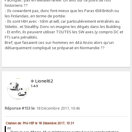
Pacifique.. pas en Méditerranée. Un avis sur ce point de nos
historiens ??
- Ils cowardent pas, donc font mieux que les Paras 658 British ou
les Finlandais, en terme de portée.
- Ils sont HtH avec -1drm at will, car particulièrement entraînés au
Stiletto.. et Stealthy. Donc on imagine les dégats dans les Building
- Et enfin, ils peuvent utiliser TOUTES les SW axes (y compris DC et
FT) sans pénalités.
Bref, que faisaient ces sur-hommes en 44 à Anzio alors qu'un
débarquement compliqué se préparait en Normandie ??
Lionel62
1-4-9
Réponse #153 le:
18 Décembre 2017, 10:46
Citation de: Phil HIP le 18 Décembre 2017, 10:31
Dans le cas d'Anzio-44, je m'interroge surtout sur la représentation