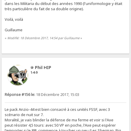
dans les Militaria du début des années 1990 (l'uniformologie y était
très particulière du fait de sa double origine).
Voilà, voilà
Guillaume
«
Modifié: 18 Décembre 2017, 14:54 par Guillaume
»
Phil HIP
1-4-9
Réponse #156 le:
18 Décembre 2017, 15:03
Le pack Anzio-44 est bien consacré à ces unités FSSF, avec 3
scénario de nuit sur 7.
Moralité, je vais blinder la défense de ma ferme et voir si l'Axe
peut résister 4,5 tours: avec 50 VP en poche, l'Axe peut espérer
l'emporter si le 88L commence à toucher un peu (Les Sherman, Big