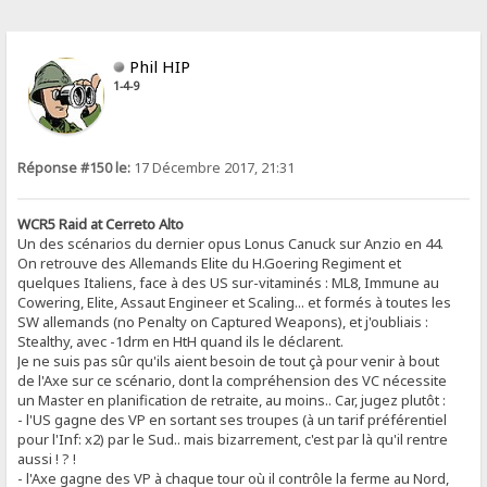
Phil HIP
1-4-9
Réponse #150 le:
17 Décembre 2017, 21:31
WCR5 Raid at Cerreto Alto
Un des scénarios du dernier opus Lonus Canuck sur Anzio en 44.
On retrouve des Allemands Elite du H.Goering Regiment et
quelques Italiens, face à des US sur-vitaminés : ML8, Immune au
Cowering, Elite, Assaut Engineer et Scaling... et formés à toutes les
SW allemands (no Penalty on Captured Weapons), et j'oubliais :
Stealthy, avec -1drm en HtH quand ils le déclarent.
Je ne suis pas sûr qu'ils aient besoin de tout çà pour venir à bout
de l'Axe sur ce scénario, dont la compréhension des VC nécessite
un Master en planification de retraite, au moins.. Car, jugez plutôt :
- l'US gagne des VP en sortant ses troupes (à un tarif préférentiel
pour l'Inf: x2) par le Sud.. mais bizarrement, c'est par là qu'il rentre
aussi ! ? !
- l'Axe gagne des VP à chaque tour où il contrôle la ferme au Nord,