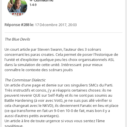
1-4-9
Réponse #288 le:
17 Décembre 2017, 20:03
The Blue Devils
Un court article par Steven Swann, l'auteur des 3 scénars
concernant les paras croates. Cela permet de poser l'historique de
l'unité et d'expliciter quelque peu les choix organisationnels ASL
dans la simulation de cette unité. Intéressant pour mieux
connaître le contexte des scénars joués
The Commissar Dialectic
Un article d'une page et demie sur ces singuliers SMCs du Parti.
Très instructifs et concis, j'y ai réappris certaines choses: ils ne
peuvent revenir QUE sur Self-Rally et ils ne sont pas soumis au
Battle Hardening (à voir avec VotG, je ne suis pas allé vérifier si
cela changeait avec le NKVD), ils deviennent Fanatic en lieu et place
(ce qui transforme en fait un 9-0 en 10-0 de fait, mais bon il y a
aussi d'autres petits avantages).
Un article à lire de toute urgence si vous vous sentez l'âme
soviétique.