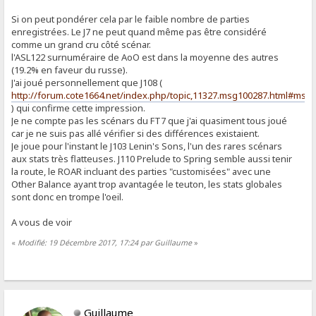
Si on peut pondérer cela par le faible nombre de parties
enregistrées. Le J7 ne peut quand même pas être considéré
comme un grand cru côté scénar.
l'ASL122 surnuméraire de AoO est dans la moyenne des autres
(19.2% en faveur du russe).
J'ai joué personnellement que J108 (
http://forum.cote1664.net/index.php/topic,11327.msg100287.html#msg
) qui confirme cette impression.
Je ne compte pas les scénars du FT7 que j'ai quasiment tous joué
car je ne suis pas allé vérifier si des différences existaient.
Je joue pour l'instant le J103 Lenin's Sons, l'un des rares scénars
aux stats très flatteuses. J110 Prelude to Spring semble aussi tenir
la route, le ROAR incluant des parties "customisées" avec une
Other Balance ayant trop avantagée le teuton, les stats globales
sont donc en trompe l'oeil.
A vous de voir
«
Modifié: 19 Décembre 2017, 17:24 par Guillaume
»
Guillaume