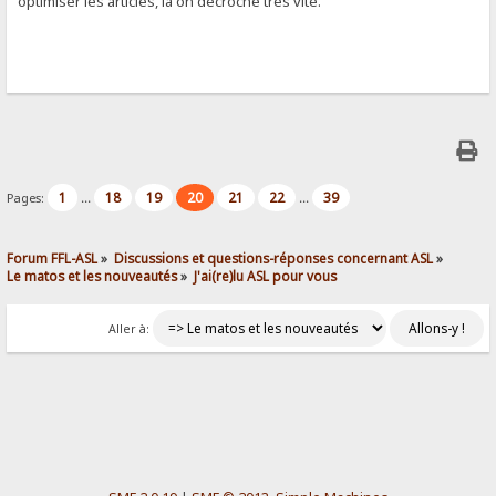
optimiser les articles, là on décroche très vite.
1
18
19
20
21
22
39
Pages:
...
...
Forum FFL-ASL
»
Discussions et questions-réponses concernant ASL
»
Le matos et les nouveautés
»
J'ai(re)lu ASL pour vous
Aller à: