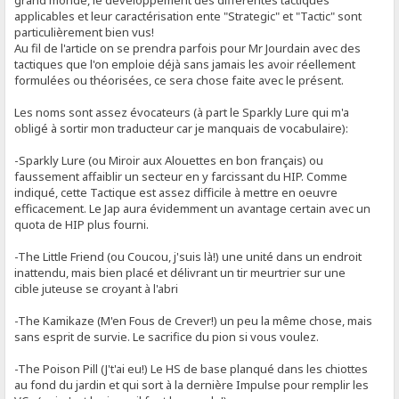
applicables et leur caractérisation ente "Strategic" et "Tactic" sont
particulièrement bien vus!
Au fil de l'article on se prendra parfois pour Mr Jourdain avec des
tactiques que l'on emploie déjà sans jamais les avoir réellement
formulées ou théorisées, ce sera chose faite avec le présent.
Les noms sont assez évocateurs (à part le Sparkly Lure qui m'a
obligé à sortir mon traducteur car je manquais de vocabulaire):
-Sparkly Lure (ou Miroir aux Alouettes en bon français) ou
faussement affaiblir un secteur en y farcissant du HIP. Comme
indiqué, cette Tactique est assez difficile à mettre en oeuvre
efficacement. Le Jap aura évidemment un avantage certain avec un
quota de HIP plus fourni.
-The Little Friend (ou Coucou, j'suis là!) une unité dans un endroit
inattendu, mais bien placé et délivrant un tir meurtrier sur une
cible juteuse se croyant à l'abri
-The Kamikaze (M'en Fous de Crever!) un peu la même chose, mais
sans esprit de survie. Le sacrifice du pion si vous voulez.
-The Poison Pill (J't'ai eu!) Le HS de base planqué dans les chiottes
au fond du jardin et qui sort à la dernière Impulse pour remplir les