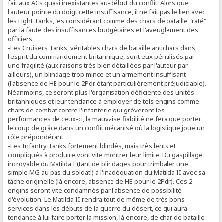
fait aux ACs quasi inexistantes au-début du conflit. Alors que
l'auteur pointe du doigt cette insuffisance, il ne fait pas le lien avec
les Light Tanks, les considérant comme des chars de bataille "raté"
par la faute des insuffisances budgétaires et l'aveuglement des
officiers.
-Les Cruisers Tanks, véritables chars de bataille antichars dans
l'esprit du commandement britannique, sont eux pénalisés par
une fragilité (aux raisons très bien détaillées par l'auteur par
ailleurs), un blindage trop mince et un armement insuffisant
(l'absence de HE pour le 2Pdr étant particulièrement préjudiciable).
Néanmoins, ce seront plus l'organisation déficiente des unités
britanniques et leur tendance à employer de tels engins comme
chars de combat contre l'infanterie qui grèveront les
performances de ceux-ci, la mauvaise fiabilité ne fera que porter
le coup de grâce dans un conflit mécanisé où la logistique joue un
rôle prépondérant
-Les Infantry Tanks fortement blindés, mais très lents et
compliqués à produire vont vite montrer leur limite. Du gaspillage
incroyable du Matilda I (tant de blindages pour trimbaler une
simple MG au pas du soldat!) à l'inadéquation du Matilda II avec sa
tâche originelle (là encore, absence de HE pour le 2Pdr). Ces 2
engins seront vite condamnés par l'absence de possibilité
d'évolution. Le Matilda II rendra tout de même de très bons
services dans les débuts de la guerre du désert, ce qui aura
tendance à lui faire porter la mission, là encore, de char de bataille