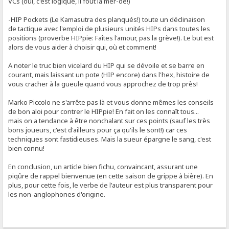
VCs (oui, c'est logique, il fout la mer-de!)
-HIP Pockets (Le Kamasutra des planqués!) toute un déclinaison
de tactique avec l'emploi de plusieurs unités HIPs dans toutes les
positions (proverbe HIPpie: Faîtes l'amour, pas la grève!). Le but est
alors de vous aider à choisir qui, où et comment!
A noter le truc bien vicelard du HIP qui se dévoile et se barre en
courant, mais laissant un pote (HIP encore) dans l'hex, histoire de
vous cracher à la gueule quand vous approchez de trop près!
Marko Piccolo ne s'arrête pas là et vous donne mêmes les conseils
de bon aloi pour contrer le HIPpie! En fait on les connaît tous...
mais on a tendance à être nonchalant sur ces points (sauf les très
bons joueurs, c'est d'ailleurs pour ça qu'ils le sont!) car ces
techniques sont fastidieuses. Mais la sueur épargne le sang, c'est
bien connu!
En conclusion, un article bien fichu, convaincant, assurant une
piqûre de rappel bienvenue (en cette saison de grippe à bière). En
plus, pour cette fois, le verbe de l'auteur est plus transparent pour
les non-anglophones d'origine.