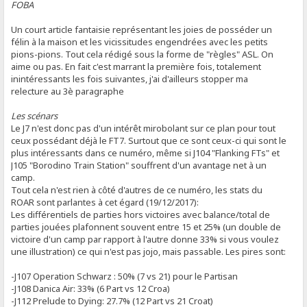
FOBA
Un court article fantaisie représentant les joies de posséder un
félin à la maison et les vicissitudes engendrées avec les petits
pions-pions. Tout cela rédigé sous la forme de "règles" ASL. On
aime ou pas. En fait c'est marrant la première fois, totalement
inintéressants les fois suivantes, j'ai d'ailleurs stopper ma
relecture au 3è paragraphe
Les scénars
Le J7 n'est donc pas d'un intérêt mirobolant sur ce plan pour tout
ceux possédant déjà le FT7. Surtout que ce sont ceux-ci qui sont le
plus intéressants dans ce numéro, même si J104 "Flanking FTs" et
J105 "Borodino Train Station" souffrent d'un avantage net à un
camp.
Tout cela n'est rien à côté d'autres de ce numéro, les stats du
ROAR sont parlantes à cet égard (19/12/2017):
Les différentiels de parties hors victoires avec balance/total de
parties jouées plafonnent souvent entre 15 et 25% (un double de
victoire d'un camp par rapport à l'autre donne 33% si vous voulez
une illustration) ce qui n'est pas jojo, mais passable. Les pires sont:
-J107 Operation Schwarz : 50% (7 vs 21) pour le Partisan
-J108 Danica Air: 33% (6 Part vs 12 Croa)
-J112 Prelude to Dying: 27.7% (12 Part vs 21 Croat)