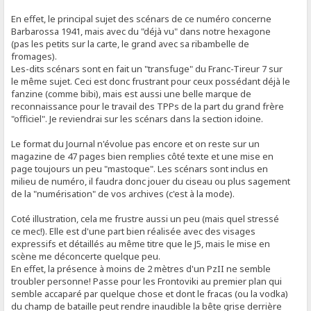
En effet, le principal sujet des scénars de ce numéro concerne
Barbarossa 1941, mais avec du "déjà vu" dans notre hexagone
(pas les petits sur la carte, le grand avec sa ribambelle de
fromages).
Les-dits scénars sont en fait un "transfuge" du Franc-Tireur 7 sur
le même sujet. Ceci est donc frustrant pour ceux possédant déjà le
fanzine (comme bibi), mais est aussi une belle marque de
reconnaissance pour le travail des TPPs de la part du grand frère
"officiel". Je reviendrai sur les scénars dans la section idoine.
Le format du Journal n'évolue pas encore et on reste sur un
magazine de 47 pages bien remplies côté texte et une mise en
page toujours un peu "mastoque". Les scénars sont inclus en
milieu de numéro, il faudra donc jouer du ciseau ou plus sagement
de la "numérisation" de vos archives (c'est à la mode).
Coté illustration, cela me frustre aussi un peu (mais quel stressé
ce mec!). Elle est d'une part bien réalisée avec des visages
expressifs et détaillés au même titre que le J5, mais le mise en
scène me déconcerte quelque peu.
En effet, la présence à moins de 2 mètres d'un PzII ne semble
troubler personne! Passe pour les Frontoviki au premier plan qui
semble accaparé par quelque chose et dont le fracas (ou la vodka)
du champ de bataille peut rendre inaudible la bête grise derrière