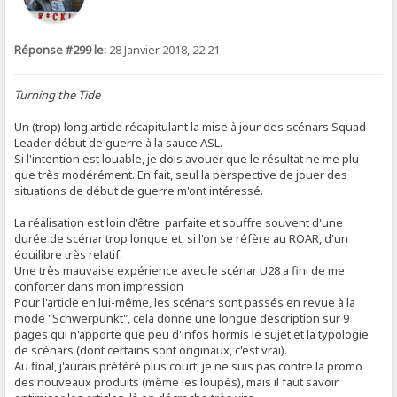
Réponse #299 le:
28 Janvier 2018, 22:21
Turning the Tide
Un (trop) long article récapitulant la mise à jour des scénars Squad
Leader début de guerre à la sauce ASL.
Si l'intention est louable, je dois avouer que le résultat ne me plu
que très modérément. En fait, seul la perspective de jouer des
situations de début de guerre m'ont intéressé.
La réalisation est loin d'être parfaite et souffre souvent d'une
durée de scénar trop longue et, si l'on se réfère au ROAR, d'un
équilibre très relatif.
Une très mauvaise expérience avec le scénar U28 a fini de me
conforter dans mon impression
Pour l'article en lui-même, les scénars sont passés en revue à la
mode "Schwerpunkt", cela donne une longue description sur 9
pages qui n'apporte que peu d'infos hormis le sujet et la typologie
de scénars (dont certains sont originaux, c'est vrai).
Au final, j'aurais préféré plus court, je ne suis pas contre la promo
des nouveaux produits (même les loupés), mais il faut savoir