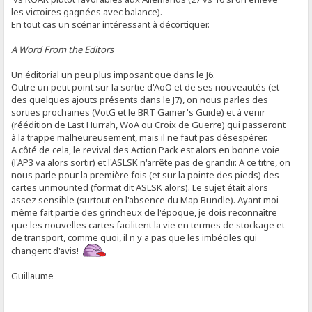
les victoires gagnées avec balance).
En tout cas un scénar intéressant à décortiquer.
A Word From the Editors
Un éditorial un peu plus imposant que dans le J6.
Outre un petit point sur la sortie d'AoO et de ses nouveautés (et
des quelques ajouts présents dans le J7), on nous parles des
sorties prochaines (VotG et le BRT Gamer's Guide) et à venir
(réédition de Last Hurrah, WoA ou Croix de Guerre) qui passeront
à la trappe malheureusement, mais il ne faut pas désespérer.
A côté de cela, le revival des Action Pack est alors en bonne voie
(l'AP3 va alors sortir) et l'ASLSK n'arrête pas de grandir. A ce titre, on
nous parle pour la première fois (et sur la pointe des pieds) des
cartes unmounted (format dit ASLSK alors). Le sujet était alors
assez sensible (surtout en l'absence du Map Bundle). Ayant moi-
même fait partie des grincheux de l'époque, je dois reconnaître
que les nouvelles cartes facilitent la vie en termes de stockage et
de transport, comme quoi, il n'y a pas que les imbéciles qui
changent d'avis!
Guillaume