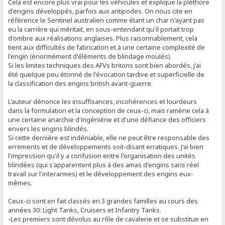
Cela est encore plus vrai pour les véhicules et explique la pléthore
d'engins développés, parfois aux antipodes. On nous cite en
référence le Sentinel australien comme étant un char n'ayant pas
eu la carrière qui méritait, en sous-entendant qu'il portait trop
d'ombre aux réalisations anglaises. Plus raisonnablement, cela
tient aux difficultés de fabrication et à une certaine complexité de
l'engin (énormément d'éléments de blindage moulés).
Si les limites techniques des AFVs britons sont bien abordés, j'ai
été quelque peu étonné de l'évocation tardive et superficielle de
la classification des engins british avant-guerre.
L'auteur dénonce les insuffisances, incohérences et lourdeurs
dans la formulation et la conception de ceux-ci, mais ramène cela à
une certaine anarchie d'ingéniérie et d'une défiance des officiers
envers les engins blindés.
Si cette dernière est indéniable, elle ne peut être responsable des
errements et de développements soit-disant erratiques. J'ai bien
l'impression qu'il y a confusion entre l'organisation des unités
blindées (qui s'apparentent plus à des amas d'engins sans réel
travail sur l'interarmes) et le développement des engins eux-
mêmes.
Ceux-ci sont en fait classés en 3 grandes familles au cours des
années 30: Light Tanks, Cruisers et Infantry Tanks.
-Les premiers sont dévolus au rôle de cavalerie et se substitue en