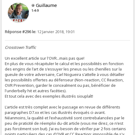
Guillaume
1-4-9
Réponse #296 le:
12 Janvier 2018, 19:01
Crosstown Traffic
Un excellent article sur l'OVR...mais pas que!
En plus de vous récapituler le calcul et les possibilités en fonction
des engins de l'art de s'essuyer les pneus ou les chenilles sur la
gueule de votre adversaire, Carl Nogueira s'attelle à vous détailler
les possibilités offertes au défenseur (Non-reaction, CC Reaction,
OVR Prevention, garder le concealment ou pas, bénéficier de
l'underbelly hit et autres facéties).
Et tout cela avec des exemples illustrés siouplaît!
L'article est très complet avec le passage en revue de différents
paragraphes D7.xx et les cas illustrés évoqués ci-avant.
Néanmoins, la qualité et l'exhaustivité sont contrebalancées par le
peu de praticité de réemploi du-dit article (vous me direz, ce n'est
pas forcément son but). J'ai eu besoin de vérifier par 2 fois certains
points particuliers des cas d'OVR et CC Reaction: impossible de s'y