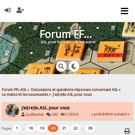
Forum FFL-ASL
ASL pour les nuls … et les autres !
Forum FFL-ASL
»
Discussions et questions-réponses concernant ASL
»
Le matos et les nouveautés
»
J'ai(re)lu ASL pour vous
J'ai(re)lu ASL pour vous
« précédent
suivant »
Guillaume
·
582 ·
579359
1
18
19
20
21
22
39
Pages:
...
...