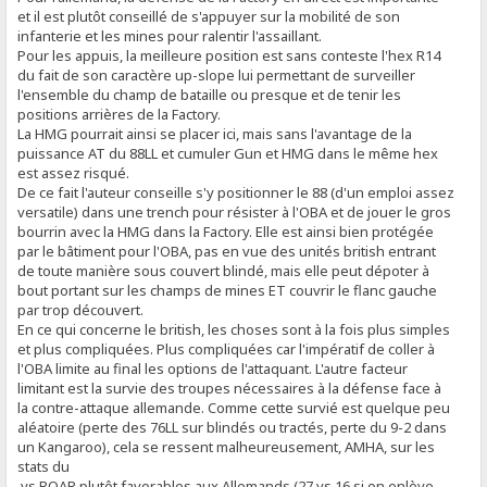
et il est plutôt conseillé de s'appuyer sur la mobilité de son
infanterie et les mines pour ralentir l'assaillant.
Pour les appuis, la meilleure position est sans conteste l'hex R14
du fait de son caractère up-slope lui permettant de surveiller
l'ensemble du champ de bataille ou presque et de tenir les
positions arrières de la Factory.
La HMG pourrait ainsi se placer ici, mais sans l'avantage de la
puissance AT du 88LL et cumuler Gun et HMG dans le même hex
est assez risqué.
De ce fait l'auteur conseille s'y positionner le 88 (d'un emploi assez
versatile) dans une trench pour résister à l'OBA et de jouer le gros
bourrin avec la HMG dans la Factory. Elle est ainsi bien protégée
par le bâtiment pour l'OBA, pas en vue des unités british entrant
de toute manière sous couvert blindé, mais elle peut dépoter à
bout portant sur les champs de mines ET couvrir le flanc gauche
par trop découvert.
En ce qui concerne le british, les choses sont à la fois plus simples
et plus compliquées. Plus compliquées car l'impératif de coller à
l'OBA limite au final les options de l'attaquant. L'autre facteur
limitant est la survie des troupes nécessaires à la défense face à
la contre-attaque allemande. Comme cette survié est quelque peu
aléatoire (perte des 76LL sur blindés ou tractés, perte du 9-2 dans
un Kangaroo), cela se ressent malheureusement, AMHA, sur les
stats du
vs ROAR plutôt favorables aux Allemands (27 vs 16 si on enlève