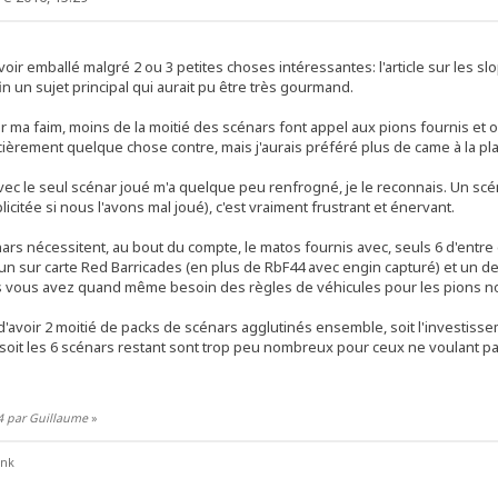
oir emballé malgré 2 ou 3 petites choses intéressantes: l'article sur les sl
in un sujet principal qui aurait pu être très gourmand.
 ma faim, moins de la moitié des scénars font appel aux pions fournis et 
ncièrement quelque chose contre, mais j'aurais préféré plus de came à la pl
 avec le seul scénar joué m'a quelque peu renfrogné, je le reconnais. Un s
citée si nous l'avons mal joué), c'est vraiment frustrant et énervant.
ars nécessitent, au bout du compte, le matos fournis avec, seuls 6 d'entr
n sur carte Red Barricades (en plus de RbF44 avec engin capturé) et un der
s vous avez quand même besoin des règles de véhicules pour les pions 
'avoir 2 moitié de packs de scénars agglutinés ensemble, soit l'investissem
, soit les 6 scénars restant sont trop peu nombreux pour ceux ne voulant pas 
4 par Guillaume
»
ank