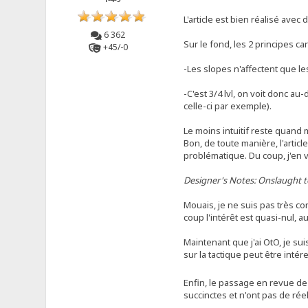
L'article est bien réalisé avec
6 362
Sur le fond, les 2 principes ca
+45/-0
-Les slopes n'affectent que l
-C'est 3/4 lvl, on voit donc au
celle-ci par exemple).
Le moins intuitif reste quand
Bon, de toute manière, l'articl
problématique. Du coup, j'en vi
Designer's Notes: Onslaught 
Mouais, je ne suis pas très con
coup l'intérêt est quasi-nul, a
Maintenant que j'ai OtO, je su
sur la tactique peut être intér
Enfin, le passage en revue d
succinctes et n'ont pas de rée