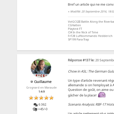
Bref un article qui ne me con
«
Modifié: 20 Septembre 2016, 18:0
VotGCGIII Battle Along the Riverb
CGHatten
Playtest FT
CI4 In the Nick of Time
FrF28 Luftkommando Hedderich
SP199 Para-Trap
Réponse #137 le:
20 Septembr
Chow in ASL: The German Gul
Un type d'article revenant rég
Guillaume
allemande si on l'employait à 
Grognard en Maraude
Question de goût, on aime ou o
1-4-9
gâcher de la place!
Scenario Analysis: RBF-17 Hot
6 362
+45/-0
Un article nettement plus inté