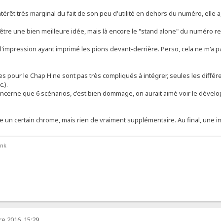
ntérêt très marginal du fait de son peu d'utilité en dehors du numéro, elle 
être une bien meilleure idée, mais là encore le "stand alone" du numéro re
 l'impression ayant imprimé les pions devant-derrière. Perso, cela ne m'a 
es pour le Chap H ne sont pas très compliqués à intégrer, seules les différe
.).
concerne que 6 scénarios, c'est bien dommage, on aurait aimé voir le dével
ine un certain chrome, mais rien de vraiment supplémentaire. Au final, une
ank
e 2016, 15:29