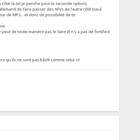
côté-là (et je penche pour le seconde option).
'allemand de faire passer des AFVs de l'autre côté (seul
 de MPs... et donc de possibilité de tir.
me.
peut de toute manière pas le faire (il n'y a pas de fortified
e qu'ils ne sont pas bâclé comme celui-ci!