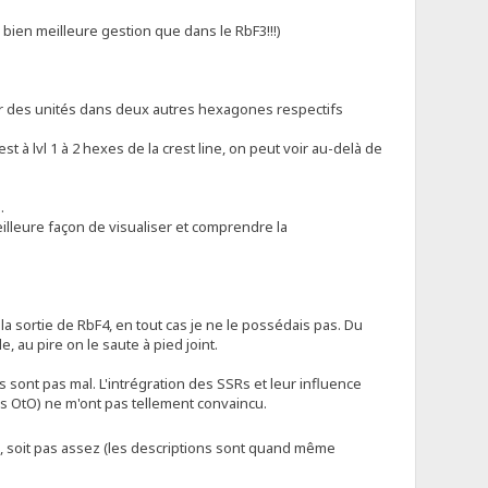
ne bien meilleure gestion que dans le RbF3!!!)
our des unités dans deux autres hexagones respectifs
st à lvl 1 à 2 hexes de la crest line, on peut voir au-delà de
.
 meilleure façon de visualiser et comprendre la
 la sortie de RbF4, en tout cas je ne le possédais pas. Du
, au pire on le saute à pied joint.
 sont pas mal. L'intrégration des SSRs et leur influence
dans OtO) ne m'ont pas tellement convaincu.
), soit pas assez (les descriptions sont quand même