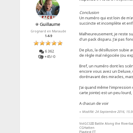
Conclusion
Un numéro qui est loin de m'av
succincte et incomplète et enf
Guillaume
Grognard en Maraude
Malheureusement, je reste sur
1-4-9
d'un pack disparu. J'ai pas fo
De plus, la désillusion subie
6 362
de règle mal négociée (ou expli
+45/-0
Bref, un numéro dont les scén
encore vous avez un Deluxe, u
dorénavant des miracles, mai
J'ai quand même l'impression d
carte jointe) est un peu lourd
A chacun de voir
«
Modifié: 24 Septembre 2016, 15:3
VotGCGIII Battle Along the Riverb
CGHatten
Playtest FT