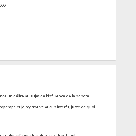
 OtO
nce un délire au sujet de l'influence de la popote
ngtemps et je n'y trouve aucun intérêt, juste de quoi
 couleurs!) pour le setup, c'est très bien!