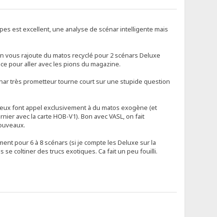
opes est excellent, une analyse de scénar intelligente mais
on vous rajoute du matos recyclé pour 2 scénars Deluxe
ace pour aller avec les pions du magazine.
cénar très prometteur tourne court sur une stupide question
e eux font appel exclusivement à du matos exogène (et
nier avec la carte HOB-V1). Bon avec VASL, on fait
nouveaux.
ent pour 6 à 8 scénars (si je compte les Deluxe sur la
se coltiner des trucs exotiques. Ca fait un peu fouilli.