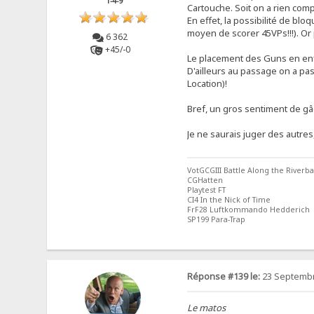
1-4-9
Cartouche. Soit on a rien com
En effet, la possibilité de blo
moyen de scorer 45VPs!!!). Or 
6 362
+45/-0
Le placement des Guns en enf
D'ailleurs au passage on a pas 
Location)!
Bref, un gros sentiment de gâ
Je ne saurais juger des autre
VotGCGIII Battle Along the Riverb
CGHatten
Playtest FT
CI4 In the Nick of Time
FrF28 Luftkommando Hedderich
SP199 Para-Trap
Réponse #139 le:
23 Septembr
Le matos