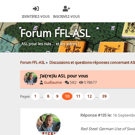
IDENTIFIEZ-VOUS
INSCRIVEZ-VOUS
Forum FFL-ASL
ASL pour les nuls … et les autres !
Forum FFL-ASL
»
Discussions et questions-réponses concernant AS
J'ai(re)lu ASL pour vous
Guillaume
·
582 ·
578677
1
8
9
10
11
12
39
Pages:
...
...
Réponse #135 le:
16 Septembr
Red Steel: German Use of Sovi