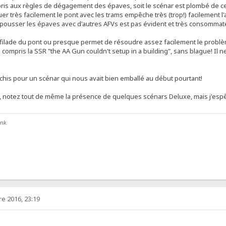
pris aux règles de dégagement des épaves, soit le scénar est plombé de ce 
quer très facilement le pont avec les trams empêche très (trop!) facilement l
pousser les épaves avec d'autres AFVs est pas évident et très consommateur
ilade du pont ou presque permet de résoudre assez facilement le problè
compris la SSR "the AA Gun couldn't setup in a building", sans blague! Il ne 
chis pour un scénar qui nous avait bien emballé au début pourtant!
s, notez tout de même la présence de quelques scénars Deluxe, mais j'espèr
ank
e 2016, 23:19