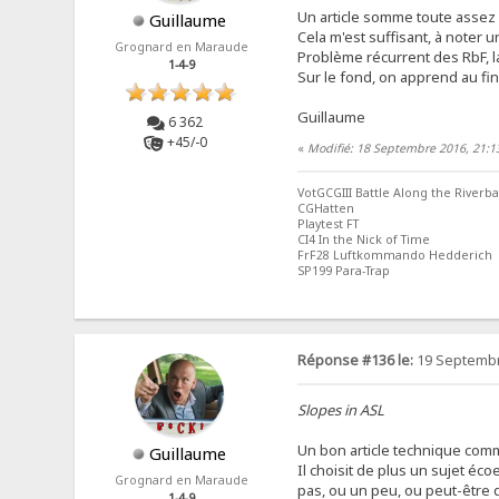
Un article somme toute assez 
Guillaume
Cela m'est suffisant, à noter un
Grognard en Maraude
Problème récurrent des RbF, l
1-4-9
Sur le fond, on apprend au fin
Guillaume
6 362
+45/-0
«
Modifié: 18 Septembre 2016, 21:1
VotGCGIII Battle Along the Riverb
CGHatten
Playtest FT
CI4 In the Nick of Time
FrF28 Luftkommando Hedderich
SP199 Para-Trap
Réponse #136 le:
19 Septembr
Slopes in ASL
Un bon article technique comme
Guillaume
Il choisit de plus un sujet éc
Grognard en Maraude
pas, ou un peu, ou peut-être qu
1-4-9