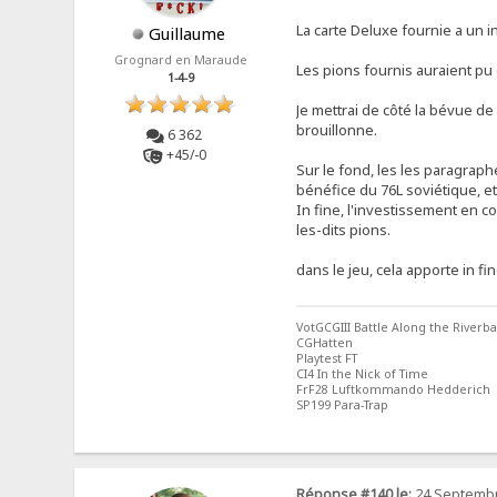
La carte Deluxe fournie a un i
Guillaume
Grognard en Maraude
Les pions fournis auraient pu 
1-4-9
Je mettrai de côté la bévue de
brouillonne.
6 362
+45/-0
Sur le fond, les les paragraph
bénéfice du 76L soviétique, etc
In fine, l'investissement en 
les-dits pions.
dans le jeu, cela apporte in f
VotGCGIII Battle Along the Riverb
CGHatten
Playtest FT
CI4 In the Nick of Time
FrF28 Luftkommando Hedderich
SP199 Para-Trap
Réponse #140 le:
24 Septembr