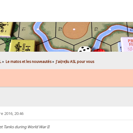
L
»
Le matos et les nouveautés
»
J'ai(re)lu ASL pour vous
e 2016, 20:46
et Tanks during World War II