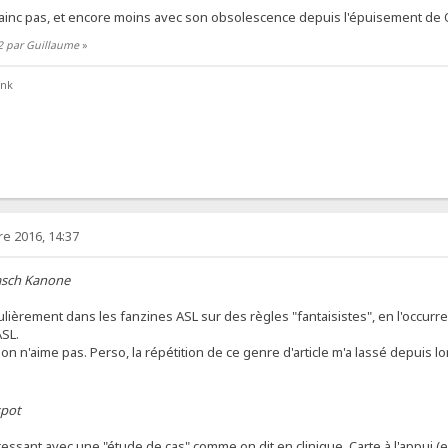
vainc pas, et encore moins avec son obsolescence depuis l'épuisement de
2 par Guillaume
»
ank
e 2016, 14:37
asch Kanone
ulièrement dans les fanzines ASL sur des règles "fantaisistes", en l'occurre
ASL.
n n'aime pas. Perso, la répétition de ce genre d'article m'a lassé depuis lo
spot
ressant avec une "étude de cas" comme on dit en clinique. Carte à l'appui (en