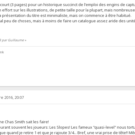
court (3 pages) pour un historique succinct de l'emploi des engins de capt
 effort sur les illustrations, de petite taille pour la plupart, mais nombreuses
a présentation du titre est minimaliste, mais on commence à être habitué.
al peu de choses, mais à moins de faire un catalogue assez aride des unités
3 par Guillaume
»
ank
e 2016, 20:07
 Chas Smith sait les faire!
oeurant souvent les joueurs: Les Slopes! Les fameux "quasi-level" nous tor
e quand je retire 1 et que je rajoute 3/4... Bref, une vrai prise de tête!! M