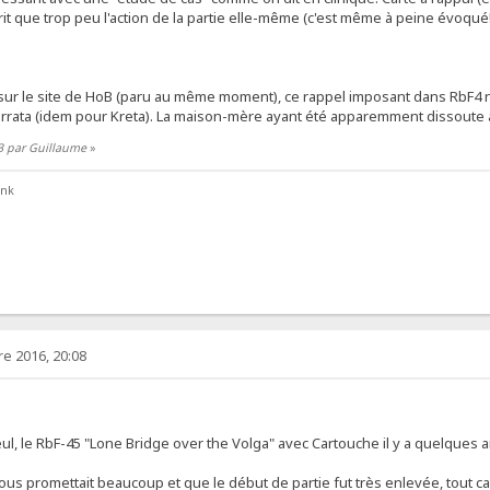
rit que trop peu l'action de la partie elle-même (c'est même à peine évoqué
 sur le site de HoB (paru au même moment), ce rappel imposant dans RbF4 n
rata (idem pour Kreta). La maison-mère ayant été apparemment dissoute av
3 par Guillaume
»
ank
e 2016, 20:08
seul, le RbF-45 "Lone Bridge over the Volga" avec Cartouche il y a quelques
nous promettait beaucoup et que le début de partie fut très enlevée, tout ca