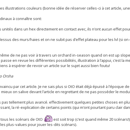
 des illustrations couleurs (bonne idée de réserver celles-ci à cet article, u
rdinaux à connaître sont:
es unités dans un hex directement en contact avec, ils n'ont aucun effet p
-dessus des murs/haies et on ne subit pas d'effet plateau pour les lvl (si on e
 même de ne pas voir à travers un orchard in-season quand on est up slope
e passe en revue les différentes possibilités, illustration à l'appui, c'est la
ens à espérer de revoir un article sur le sujet aussi bien foutu!
to Orsha
vaincu par cet article. Je ne sais plus si OtO était déjà épuisé à l'époque de
u mieux on salive devant l'article en regrettant de ne pas posséder le module
is pas tellement plus avancé. effectivement quelques petites choses en plus
essant, la ré-explication de certains points (qui m'ont pourtant paru clair 
e tous les scénars de OtO
est soit trop (c'est quand même 20 scénars!
lles plus-values pour jouer les-dits scénars).