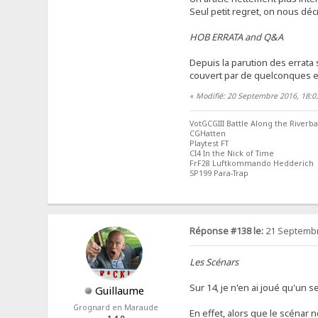
Seul petit regret, on nous déc
HOB ERRATA and Q&A
Depuis la parution des errata
couvert par de quelconques er
«
Modifié: 20 Septembre 2016, 18:0
VotGCGIII Battle Along the Riverb
CGHatten
Playtest FT
CI4 In the Nick of Time
FrF28 Luftkommando Hedderich
SP199 Para-Trap
Réponse #138 le:
21 Septembr
Les Scénars
Sur 14, je n'en ai joué qu'un 
Guillaume
Grognard en Maraude
En effet, alors que le scénar 