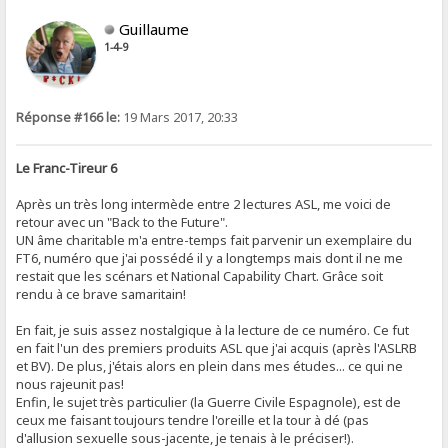
Guillaume
1-4-9
Réponse #166 le:
19 Mars 2017, 20:33
Le Franc-Tireur 6
Après un très long intermède entre 2 lectures ASL, me voici de
retour avec un "Back to the Future".
UN âme charitable m'a entre-temps fait parvenir un exemplaire du
FT6, numéro que j'ai possédé il y a longtemps mais dont il ne me
restait que les scénars et National Capability Chart. Grâce soit
rendu à ce brave samaritain!
En fait, je suis assez nostalgique à la lecture de ce numéro. Ce fut
en fait l'un des premiers produits ASL que j'ai acquis (après l'ASLRB
et BV). De plus, j'étais alors en plein dans mes études... ce qui ne
nous rajeunit pas!
Enfin, le sujet très particulier (la Guerre Civile Espagnole), est de
ceux me faisant toujours tendre l'oreille et la tour à dé (pas
d'allusion sexuelle sous-jacente, je tenais à le préciser!).