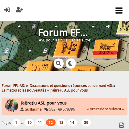
Forum FFL-ASL
ASL pour les nuls … et les autres !
Forum FFL-ASL
»
Discussions et questions-réponses concernant ASL
»
Le matos et les nouveautés
»
J'ai(re)lu ASL pour vous
J'ai(re)lu ASL pour vous
« précédent
suivant »
Guillaume
·
582 ·
578396
1
10
11
12
13
14
39
Pages:
...
...