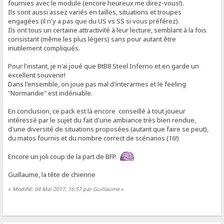
fournies avec le module (encore heureux me direz-vous!).
Ils sont aussi assez variés en tailles, situations et troupes
engagées (il n'y a pas que du US vs SS si vous préférez).
Ils ont tous un certaine attractivité à leur lecture, semblant à la fois
consistant (même les plus légers) sans pour autant être
inutilement compliqués.
Pour l'instant, je n'ai joué que BtB8 Steel Inferno et en garde un
excellent souvenir!
Dans l'ensemble, on joue pas mal d'interarmes et le feeling
"Normandie" est indéniable.
En conclusion, ce pack est là encore conseillé à tout joueur
intéressé par le sujet du fait d'une ambiance très bien rendue,
d'une diversité de situations proposées (autant que faire se peut),
du matos fournis et du nombre correct de scénarios (16!)
Encore un joli coup de la part de BFP.
Guillaume, la tête de chienne
«
Modifié: 04 Mai 2017, 16:57 par Guillaume
»