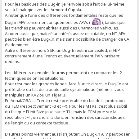
Pour les basiques des Dug-in, je renvoie soit à l'article lui-même,
soit à l'analogie avec les Armored Cupola.
A noter que l'une des différences fondamentales reste que les
Dug-in AFV concernent uniquement les AFVs (
), tandis que
les trenches peuvent abriter aussi des unarmored vehicules.
A noter aussi que, malgré un intérêt assez discutable, un NT AFV
peut très bien être Dug-In, mais sans possibilité de changer de CA
évidemment!
Autre différence, hors SSR, un Dug-In est ni concealed, ni HIP,
contrairement à une Trench et, éventuellement, l'AFV présent
dedans.
Les différents exemples fournis permettent de comparer les 2
techniques selon les situations.
Pour résumer les grandes lignes, face à un tir direct, le Dug-In est
préférable du fait de la petite taille systématique (même si vous
manipulez un KV2 ou un Tiger II!)
En Aerial/OBA, la Trench reste préférable du fait de la protection
du TEM (respectivement +3 et +4). Pour les MTRs, c'est plus subtil
du fait que l'Unit Size joue sur le TH, mais le TEM joue sur la
résolution IFT, on choisira donc en fonction des caractéristiques
de l'engin ou du contexte tactique.
D'autres points viennent aussi s'ajouter: Un Dug-In AFV peut poser