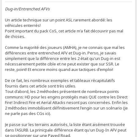
Dug-in/Entrenched AFVs
Un article technique sur un point ASL rarement abordé: les
véhicules enterrés!
Point important du pack CoS, cet article m'a fait découvrir pas mal
de choses.
Comme la majorité des joueurs (AMHA), je ne connais que mal les
différences entre entrenched AFV et Dug-in. Perso, je savais
simplement que la différence entre les 2 était qu'un Dug-in est
nécessairement petite cible et ne peut exister que sur SSR. Le
reste, point! Et encore moins quand aux tactiques d'emploi!
De ce fait, les nombreux exemples et tableaux récapitulatifs
fournis dans cet article sont très utiles.
Tout d'abord, les 2 méthodes présentent de nombreux points
communs: HD pour les engins protégés mais QUE contre les Direct
Fire! Indirect Fire et Aerial Attacks nesont pas concernées. Enfin les
2 méthodes immobilisent définitivement l'engin sur un scénario (Je
ne parle pas des CGs ici).
Je passe sur les terrains autorisés, la liste étant aisément trouvée
dans l'ASLRB. La prinicpale différence étant qu'un Dug-In AFV peut
se positionner sur une Paved Road.