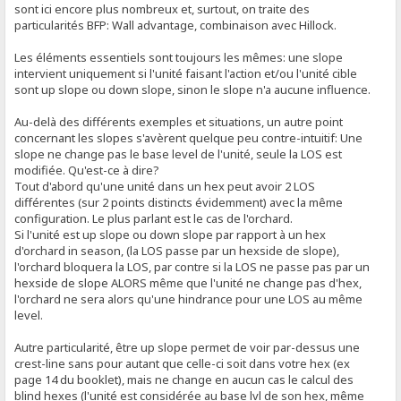
sont ici encore plus nombreux et, surtout, on traite des
particularités BFP: Wall advantage, combinaison avec Hillock.
Les éléments essentiels sont toujours les mêmes: une slope
intervient uniquement si l'unité faisant l'action et/ou l'unité cible
sont up slope ou down slope, sinon le slope n'a aucune influence.
Au-delà des différents exemples et situations, un autre point
concernant les slopes s'avèrent quelque peu contre-intuitif: Une
slope ne change pas le base level de l'unité, seule la LOS est
modifiée. Qu'est-ce à dire?
Tout d'abord qu'une unité dans un hex peut avoir 2 LOS
différentes (sur 2 points distincts évidemment) avec la même
configuration. Le plus parlant est le cas de l'orchard.
Si l'unité est up slope ou down slope par rapport à un hex
d'orchard in season, (la LOS passe par un hexside de slope),
l'orchard bloquera la LOS, par contre si la LOS ne passe pas par un
hexside de slope ALORS même que l'unité ne change pas d'hex,
l'orchard ne sera alors qu'une hindrance pour une LOS au même
level.
Autre particularité, être up slope permet de voir par-dessus une
crest-line sans pour autant que celle-ci soit dans votre hex (ex
page 14 du booklet), mais ne change en aucun cas le calcul des
blind hexes (l'unité est considérée au base lvl de son hex, même