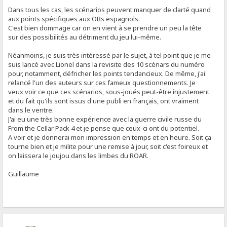
Dans tous les cas, les scénarios peuvent manquer de clarté quand
aux points spécifiques aux OBs espagnols.
C'est bien dommage car on en vient à se prendre un peu la tête
sur des possibilités au détriment du jeu lui-même.
Néanmoins, je suis très intéressé par le sujet, à tel point que je me
suis lancé avec Lionel dans la revisite des 10 scénars du numéro
pour, notamment, défricher les points tendancieux. De même, j'ai
relancé l'un des auteurs sur ces fameux questionnements. Je
veux voir ce que ces scénarios, sous-joués peut-être injustement
et du fait qu'ils sont issus d'une publi en français, ont vraiment
dans le ventre.
J'ai eu une très bonne expérience avec la guerre civile russe du
From the Cellar Pack 4 et je pense que ceux-ci ont du potentiel.
A voir et je donnerai mon impression en temps et en heure. Soit ça
tourne bien et je milite pour une remise à jour, soit c'est foireux et
on laissera le joujou dans les limbes du ROAR.
Guillaume