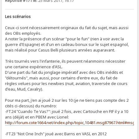
Réponse #171 le:
25 Mars 2017, 16:17
Les scénarios
Ceux-ci sont nécessairement originaux du fait du sujet, mais aussi
des OBs employés.
A noter la présence d'un scénar "pour le fun" (rien à voir avec la
guerre d'Espagne) et d'un en cadeau bonux sur le sujet espagnol,
mais réalisé pour Casus Belli plusieurs années auparavant.
Très tournés vers l'infanterie, ils peuvent néanmoins nécessiter
une certaine expérience d'ASL.
D'une part du fait du jonglage impératif avec des OBs inédits et
"détournés", mais aussi, pour certains d'entre eux, du fait de
règles velues pour les newbies (nuit, aviation, traversée de cours
d'eau, Mud, Cavalry).
Pour ma part, j'en ai joué 2 sur les 10 (je ne tiens pas compte des 2
cités ci-dessus) du numéro:
-FT24 "Cuando Te Vas?": joué 2 fois, avec Cartouche en FtF il y a 10
ans (déjà!) et en PBEM avec Lionel:
http://forum.cote1664.net/index.php/topic,10481.msg87967.html#msg8
-FT23 "Not One Inch" joué avec Barns en VASL en 2012