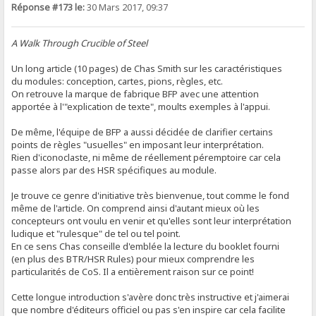
Réponse #173 le:
30 Mars 2017, 09:37
A Walk Through Crucible of Steel
Un long article (10 pages) de Chas Smith sur les caractéristiques
du modules: conception, cartes, pions, règles, etc.
On retrouve la marque de fabrique BFP avec une attention
apportée à l'"explication de texte", moults exemples à l'appui.
De même, l'équipe de BFP a aussi décidée de clarifier certains
points de règles "usuelles" en imposant leur interprétation.
Rien d'iconoclaste, ni même de réellement péremptoire car cela
passe alors par des HSR spécifiques au module.
Je trouve ce genre d'initiative très bienvenue, tout comme le fond
même de l'article. On comprend ainsi d'autant mieux où les
concepteurs ont voulu en venir et qu'elles sont leur interprétation
ludique et "rulesque" de tel ou tel point.
En ce sens Chas conseille d'emblée la lecture du booklet fourni
(en plus des BTR/HSR Rules) pour mieux comprendre les
particularités de CoS. Il a entièrement raison sur ce point!
Cette longue introduction s'avère donc très instructive et j'aimerai
que nombre d'éditeurs officiel ou pas s'en inspire car cela facilite