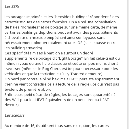
Les SSRs
les bocages imprimés et les "hexsides buidings" répondent à des
caractéristiques des cartes fournies. On a ainsi une cohabitation
de haies "normales" et de bocage sur une même carte, de même
certaines buildings depictions peuvent avoir des petits bâtiments
à cheval sur un hexside empêchant ainsi son bypass sans
nécessairement bloquer totalement une LOS (si elle passe entre
les building artworks).
Ces spécificités mises à part, on a surtout un degré
supplémentaire de bocage dit "Light Bocage". En fait celui-ci est du
même niveau qu'une haie classique et coûte un peu moins cher à
traverser (même si le Bog Check est toujours nécessaire pour les
véhicules et que la restriction au Fully Tracked demeure).
On perd par contre le blind hex, mais B9.55 persiste apparemment
(rien ne vient contredire cela à lecture de la règle), ce qui n'est pas
évident de première abord.
Enfin autre petit détail de règles, les bocages sont apparentés à
des Wall pour les HEAT Equivalency (ie on peut tirer au HEAT
dessus)
Les scénars
Au nombre de 16, ils utilisent tous sans exception, les cartes