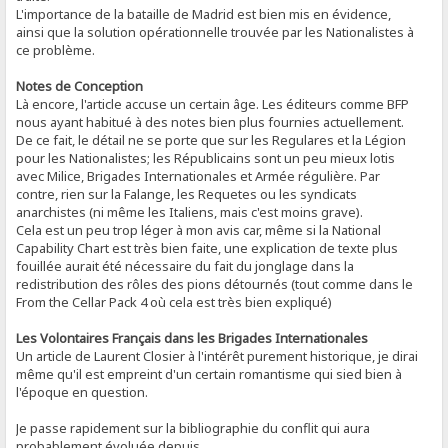
L'importance de la bataille de Madrid est bien mis en évidence,
ainsi que la solution opérationnelle trouvée par les Nationalistes à
ce problème.
Notes de Conception
Là encore, l'article accuse un certain âge. Les éditeurs comme BFP
nous ayant habitué à des notes bien plus fournies actuellement.
De ce fait, le détail ne se porte que sur les Regulares et la Légion
pour les Nationalistes; les Républicains sont un peu mieux lotis
avec Milice, Brigades Internationales et Armée régulière. Par
contre, rien sur la Falange, les Requetes ou les syndicats
anarchistes (ni même les Italiens, mais c'est moins grave).
Cela est un peu trop léger à mon avis car, même si la National
Capability Chart est très bien faite, une explication de texte plus
fouillée aurait été nécessaire du fait du jonglage dans la
redistribution des rôles des pions détournés (tout comme dans le
From the Cellar Pack 4 où cela est très bien expliqué)
Les Volontaires Français dans les Brigades Internationales
Un article de Laurent Closier à l'intérêt purement historique, je dirai
même qu'il est empreint d'un certain romantisme qui sied bien à
l'époque en question.
Je passe rapidement sur la bibliographie du conflit qui aura
probablement évoluée depuis.