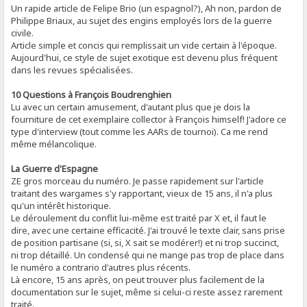
Un rapide article de Felipe Brio (un espagnol?), Ah non, pardon de
Philippe Briaux, au sujet des engins employés lors de la guerre
civile.
Article simple et concis qui remplissait un vide certain à l'époque.
Aujourd'hui, ce style de sujet exotique est devenu plus fréquent
dans les revues spécialisées.
10 Questions à François Boudrenghien
Lu avec un certain amusement, d'autant plus que je dois la
fourniture de cet exemplaire collector à François himself! J'adore ce
type d'interview (tout comme les AARs de tournoi). Ca me rend
même mélancolique.
La Guerre d'Espagne
ZE gros morceau du numéro. Je passe rapidement sur l'article
traitant des wargames s'y rapportant, vieux de 15 ans, il n'a plus
qu'un intérêt historique.
Le déroulement du conflit lui-même est traité par X et, il faut le
dire, avec une certaine efficacité. J'ai trouvé le texte clair, sans prise
de position partisane (si, si, X sait se modérer!) et ni trop succinct,
ni trop détaillé. Un condensé qui ne mange pas trop de place dans
le numéro a contrario d'autres plus récents.
Là encore, 15 ans après, on peut trouver plus facilement de la
documentation sur le sujet, même si celui-ci reste assez rarement
traité.