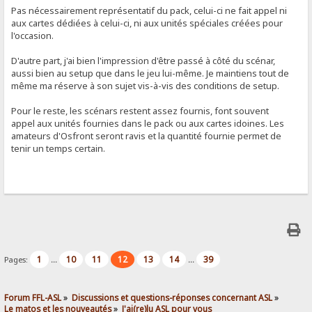
Pas nécessairement représentatif du pack, celui-ci ne fait appel ni
aux cartes dédiées à celui-ci, ni aux unités spéciales créées pour
l'occasion.
D'autre part, j'ai bien l'impression d'être passé à côté du scénar,
aussi bien au setup que dans le jeu lui-même. Je maintiens tout de
même ma réserve à son sujet vis-à-vis des conditions de setup.
Pour le reste, les scénars restent assez fournis, font souvent
appel aux unités fournies dans le pack ou aux cartes idoines. Les
amateurs d'Osfront seront ravis et la quantité fournie permet de
tenir un temps certain.
1
10
11
12
13
14
39
Pages:
...
...
Forum FFL-ASL
»
Discussions et questions-réponses concernant ASL
»
Le matos et les nouveautés
»
J'ai(re)lu ASL pour vous