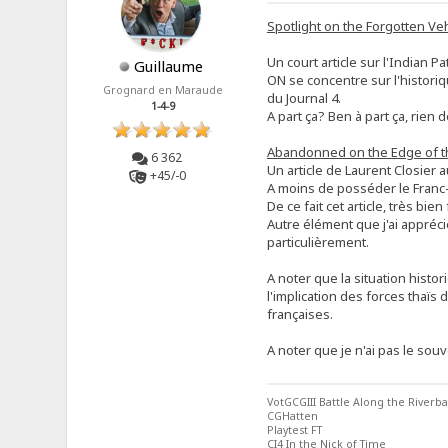
Spotlight on the Forgotten Veh
Un court article sur l'Indian Pa
Guillaume
ON se concentre sur l'histori
Grognard en Maraude
du Journal 4.
1-4-9
A part ça? Ben à part ça, rien
Abandonned on the Edge of t
6 362
Un article de Laurent Closier
+45/-0
A moins de posséder le Franc-T
De ce fait cet article, très bi
Autre élément que j'ai appréci
particulièrement.
A noter que la situation histo
l'implication des forces thaïs
françaises.
A noter que je n'ai pas le so
VotGCGIII Battle Along the Riverb
CGHatten
Playtest FT
CI4 In the Nick of Time