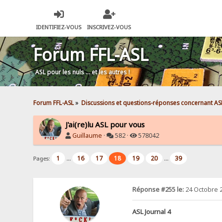
IDENTIFIEZ-VOUS
INSCRIVEZ-VOUS
Forum FFL-ASL
ASL pour les nuls … et les autres !
Forum FFL-ASL
»
Discussions et questions-réponses concernant AS
J'ai(re)lu ASL pour vous
Guillaume
·
582 ·
578042
1
16
17
18
19
20
39
Pages:
...
...
Réponse #255 le:
24 Octobre 2
ASL Journal 4