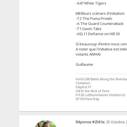
-A47 White Tigers
MEilleurs scénars d'initiation:
-T2 The Puma Prowls
-A The Guard Counterattack
-T1 Gavin Take
-ASL11 Defiance on Hill 30
Si beaucoup d'entre nous conna
A noter que l'initiative est 
votants AMHA)
Guillaume
VotGCGIII Battle Along the Riverb
CGHatten
Playtest FT
CI4 In the Nick of Time
FrF28 Luftkommando Hedderich
SP199 Para-Trap
Réponse #258 le:
25 Octobre 2