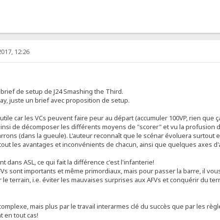
017, 12:26
e brief de setup de J24 Smashing the Third.
lay, juste un brief avec proposition de setup.
 utile car les VCs peuvent faire peur au départ (accumuler 100VP, rien que ça
ainsi de décomposer les différents moyens de "scorer" et vu la profusion d'
rrons (dans la gueule). L'auteur reconnaît que le scénar évoluera surtout 
rtout les avantages et inconvénients de chacun, ainsi que quelques axes d
 dans ASL, ce qui fait la différence c'est l'infanterie!
 sont importants et même primordiaux, mais pour passer la barre, il vous f
e terrain, i.e. éviter les mauvaises surprises aux AFVs et conquérir du terrai
omplexe, mais plus par le travail interarmes clé du succès que par les règle
nt en tout cas!