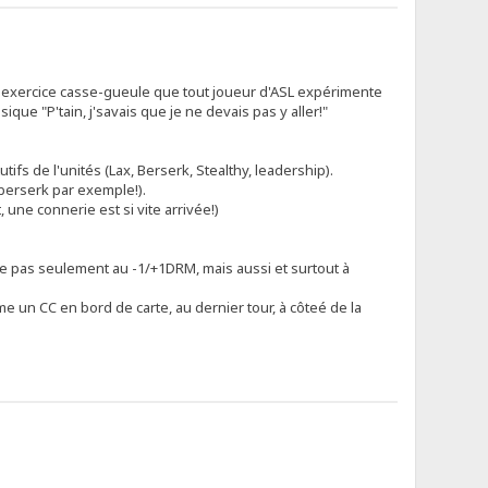
r un exercice casse-gueule que tout joueur d'ASL expérimente
sique "P'tain, j'savais que je ne devais pas y aller!"
ifs de l'unités (Lax, Berserk, Stealthy, leadership).
s berserk par exemple!).
 une connerie est si vite arrivée!)
e pas seulement au -1/+1DRM, mais aussi et surtout à
 un CC en bord de carte, au dernier tour, à côteé de la