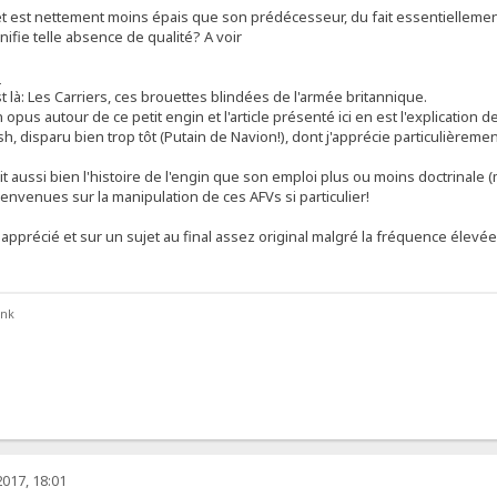
 et est nettement moins épais que son prédécesseur, du fait essentiellemen
nifie telle absence de qualité? A voir
s
st là: Les Carriers, ces brouettes blindées de l'armée britannique.
 opus autour de ce petit engin et l'article présenté ici en est l'explication de
sh, disparu bien trop tôt (Putain de Navion!), dont j'apprécie particulièrement
t aussi bien l'histoire de l'engin que son emploi plus ou moins doctrinale (
envenues sur la manipulation de ces AFVs si particulier!
 apprécié et sur un sujet au final assez original malgré la fréquence élevée
ank
017, 18:01