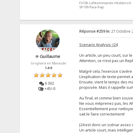
FrF28 Luftkommando Hedderich
SP199 Para-Trap
Réponse #259 le:
27 Octobre 2
Scenario Analysis: J24
Un article, un peu court, sur l
Guillaume
Attention, ce n'est pas un Rep
Grognard en Maraude
1-4-9
Malgré cela, l'exercice s'avère
L'explication de texte permet 
Ensuite, vient le temps des ma
6 362
proposée. Mais il rappelle su
+45/-0
Au final, et comme bien souvent
Ne vous méprenez pas, les AFVs
Essentiellement pour nettoyer l
sait le faire correctement!
J24 est donc un scénar assez c
Un article court, mais intellige