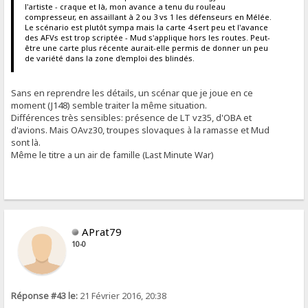
l'artiste - craque et là, mon avance a tenu du rouleau
compresseur, en assaillant à 2 ou 3 vs 1 les défenseurs en Mélée.
Le scénario est plutôt sympa mais la carte 4 sert peu et l'avance
des AFVs est trop scriptée - Mud s'applique hors les routes. Peut-
être une carte plus récente aurait-elle permis de donner un peu
de variété dans la zone d'emploi des blindés.
Sans en reprendre les détails, un scénar que je joue en ce
moment (J148) semble traiter la même situation.
Différences très sensibles: présence de LT vz35, d'OBA et
d'avions. Mais OAvz30, troupes slovaques à la ramasse et Mud
sont là.
Même le titre a un air de famille (Last Minute War)
APrat79
10-0
Réponse #43 le:
21 Février 2016, 20:38