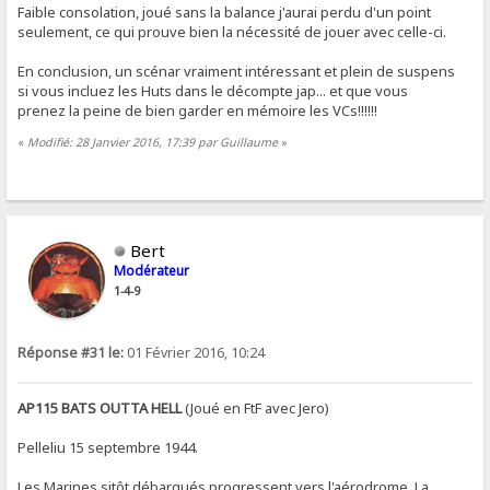
Faible consolation, joué sans la balance j'aurai perdu d'un point
seulement, ce qui prouve bien la nécessité de jouer avec celle-ci.
En conclusion, un scénar vraiment intéressant et plein de suspens
si vous incluez les Huts dans le décompte jap... et que vous
prenez la peine de bien garder en mémoire les VCs!!!!!!
«
Modifié: 28 Janvier 2016, 17:39 par Guillaume
»
Bert
Modérateur
1-4-9
Réponse #31 le:
01 Février 2016, 10:24
AP115 BATS OUTTA HELL
(Joué en FtF avec Jero)
Pelleliu 15 septembre 1944.
Les Marines sitôt débarqués progressent vers l'aérodrome. La