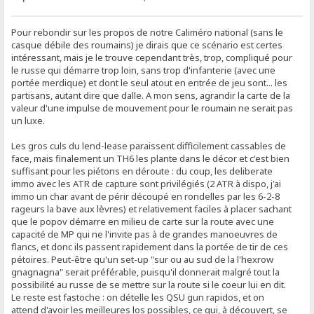
Pour rebondir sur les propos de notre Caliméro national (sans le
casque débile des roumains) je dirais que ce scénario est certes
intéressant, mais je le trouve cependant très, trop, compliqué pour
le russe qui démarre trop loin, sans trop d'infanterie (avec une
portée merdique) et dont le seul atout en entrée de jeu sont... les
partisans, autant dire que dalle. A mon sens, agrandir la carte de la
valeur d'une impulse de mouvement pour le roumain ne serait pas
un luxe.
Les gros culs du lend-lease paraissent difficilement cassables de
face, mais finalement un TH6 les plante dans le décor et c'est bien
suffisant pour les piétons en déroute : du coup, les deliberate
immo avec les ATR de capture sont privilégiés (2 ATR à dispo, j'ai
immo un char avant de périr découpé en rondelles par les 6-2-8
rageurs la bave aux lèvres) et relativement faciles à placer sachant
que le popov démarre en milieu de carte sur la route avec une
capacité de MP qui ne l'invite pas à de grandes manoeuvres de
flancs, et donc ils passent rapidement dans la portée de tir de ces
pétoires. Peut-être qu'un set-up "sur ou au sud de la l'hexrow
gnagnagna" serait préférable, puisqu'il donnerait malgré tout la
possibilité au russe de se mettre sur la route si le coeur lui en dit.
Le reste est fastoche : on dételle les QSU gun rapidos, et on
attend d'avoir les meilleures los possibles, ce qui, à découvert, se