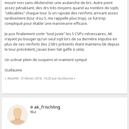
mourir non sans déclencher une avalanche de tirs. Autre point
assez pénalisant, des drs très moyens quand au nombre de sqds
"utilisables" chaque tour. Si on rajoute des renforts arrivant assez
tardivement (tour 4 ou 5, me rappelle plus trop), ce fut trop
compliqué pour établir une manoeuvre efficace.
Je pus finalement sortir "tout juste" les 5 CVPs nécessaires, AK
n'ayant pu bouger qu'un seul sqd lors de sa dernière impulse en
plus de ses renforts (les 2 ldrs présents étant maintenu bk depuis
le tour précédent, j'avais bien fait gaffe à cela).
Un scénar plein de suspens et vraiment sympa!
Guillaume
«
Modifié: 15 Février 2016, 14:20 par Guillaume
»
ak_frischling
10-2