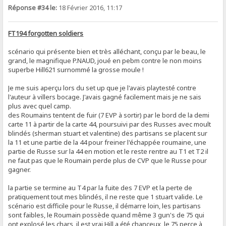
Réponse #34 le:
18 Février 2016, 11:17
FT194 forgotten soldiers
scénario qui présente bien et très alléchant, conçu par le beau, le
grand, le magnifique P.NAUD, joué en pebm contre le non moins
superbe Hill621 surnommé la grosse moule !
Je me suis aperçu lors du set up que je l'avais playtesté contre
l'auteur à villers bocage. J'avais gagné facilement mais je ne sais
plus avec quel camp.
des Roumains tentent de fuir (7 EVP à sortir) par le bord de la demi
carte 11 à partir de la carte 44, poursuivi par des Russes avec moult
blindés (sherman stuart et valentine) des partisans se placent sur
la 11 et une partie de la 44 pour freiner l'échappée roumaine, une
partie de Russe sur la 44 en motion et le reste rentre au T1 et T2 il
ne faut pas que le Roumain perde plus de CVP que le Russe pour
gagner.
la partie se termine au T4 par la fuite des 7 EVP et la perte de
pratiquement tout mes blindés, il ne reste que 1 stuart valide. Le
scénario est difficile pour le Russe, il démarre loin, les partisans
sont faibles, le Roumain possède quand même 3 gun's de 75 qui
ont explosé les chars, il est vrai Hill a été chanceux, le 75 perce à