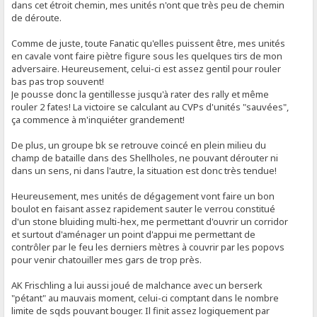
dans cet étroit chemin, mes unités n'ont que très peu de chemin
de déroute.
Comme de juste, toute Fanatic qu'elles puissent être, mes unités
en cavale vont faire piètre figure sous les quelques tirs de mon
adversaire. Heureusement, celui-ci est assez gentil pour rouler
bas pas trop souvent!
Je pousse donc la gentillesse jusqu'à rater des rally et même
rouler 2 fates! La victoire se calculant au CVPs d'unités "sauvées",
ça commence à m'inquiéter grandement!
De plus, un groupe bk se retrouve coincé en plein milieu du
champ de bataille dans des Shellholes, ne pouvant dérouter ni
dans un sens, ni dans l'autre, la situation est donc très tendue!
Heureusement, mes unités de dégagement vont faire un bon
boulot en faisant assez rapidement sauter le verrou constitué
d'un stone bluiding multi-hex, me permettant d'ouvrir un corridor
et surtout d'aménager un point d'appui me permettant de
contrôler par le feu les derniers mètres à couvrir par les popovs
pour venir chatouiller mes gars de trop près.
AK Frischling a lui aussi joué de malchance avec un berserk
"pétant" au mauvais moment, celui-ci comptant dans le nombre
limite de sqds pouvant bouger. Il finit assez logiquement par