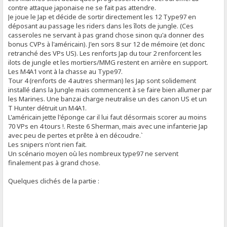
contre attaque japonaise ne se fait pas attendre.
Je joue le Jap et décide de sortir directement les 12 Type97 en
déposant au passage les riders dans les îlots de jungle. (Ces
casseroles ne servant à pas grand chose sinon qu'a donner des
bonus CVPs à l'américain). J'en sors 8 sur 12 de mémoire (et donc
retranché des VPs US). Les renforts Jap du tour 2 renforcent les
ilots de jungle et les mortiers/MMG restent en arrière en support.
Les M4A1 vont à la chasse au Type97.
Tour 4 (renforts de 4 autres sherman) les Jap sont solidement
installé dans la Jungle mais commencent à se faire bien allumer par
les Marines. Une banzai charge neutralise un des canon US et un
T Hunter détruit un M4A1.
L'américain jette l'éponge car il lui faut désormais scorer au moins
70 VPs en 4 tours !. Reste 6 Sherman, mais avec une infanterie Jap
avec peu de pertes et prête à en découdre.`
Les snipers n'ont rien fait.
Un scénario moyen où les nombreux type97 ne servent
finalement pas à grand chose.
Quelques clichés de la partie :