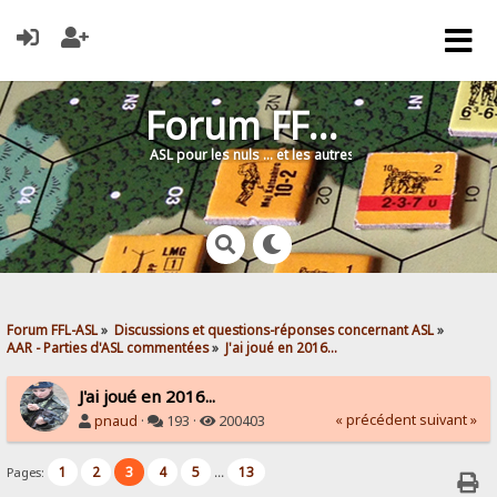
Forum FFL-ASL
ASL pour les nuls … et les autres !
Forum FFL-ASL
»
Discussions et questions-réponses concernant ASL
»
AAR - Parties d'ASL commentées
»
J'ai joué en 2016...
J'ai joué en 2016...
« précédent
suivant »
pnaud
·
193 ·
200403
1
2
3
4
5
13
Pages:
...