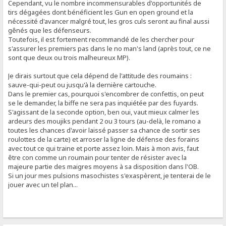
Cependant, vu le nombre incommensurables d'opportunités de
tirs dégagées dont bénéficient les Gun en open ground et la
nécessité d'avancer malgré tout, les gros culs seront au final aussi
gênés que les défenseurs.
Toutefois, il est fortement recommandé de les chercher pour
s'assurer les premiers pas dans le no man's land (après tout, ce ne
sont que deux ou trois malheureux MP).
Je dirais surtout que cela dépend de l'attitude des roumains :
sauve-qui-peut ou jusqu'à la dernière cartouche.
Dans le premier cas, pourquoi s'encombrer de confettis, on peut
se le demander, la biffe ne sera pas inquiétée par des fuyards.
S'agissant de la seconde option, ben oui, vaut mieux calmer les
ardeurs des moujiks pendant 2 ou 3 tours (au-delà, le romano a
toutes les chances d'avoir laissé passer sa chance de sortir ses
roulottes de la carte) et arroser la ligne de défense des forains
avec tout ce qui traine et porte assez loin. Mais à mon avis, faut
être con comme un roumain pour tenter de résister avec la
majeure partie des maigres moyens à sa disposition dans l'OB.
Si un jour mes pulsions masochistes s'exaspèrent, je tenterai de le
jouer avec un tel plan...