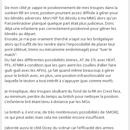
De mon côté je zappe le positionnement de mes troupes dans la
sunken RR en crest, position pourtant assez difficile à gérer pour
les blindés adverses. Mon HIP fut dévolu à ma MMG alors qu'un
Panzerknäcker planqué quelque part était plus judicieux. Donc
déjà une infanterie pas correctement positionné pour gêner les
blindés au départ.
Ensuite, je n'ai pas vraiment cherché a tapé sur les bridgelayer
alors qu'il suffit de les rendre dans l'impossibilité de placer leur
pont (détruit, Immo ou mécanisme endommagé) pour "tuer le
match".
Du fait des différentes possibilités (mines, AT de 37L avec HEAT,
PFs, ATMM à condition que les gars aient les couilles d'aller faire
guili-guili avec les AFVs), ça fait quand même beaucoup à gérer
pour le british avec, en plus, une position infranchissable sur
laquelle le teuton a tout intérêt à s'appuyer (pas comme moi!!!).
Je m'explique, des troupes skulkant du fond de la RR en Crest fera,
au minimum, perdre du temps au british pour nettoyer la position.
L'infanterie brit étant tenu à distance par les MGs.
Le british a, il est vrai, de très nombreuses possibilités de SMOKE,
ce qui peut aider, mais cela me semble encore insuffisant.
J'aborde aussi le côté Dicey du scénar car l'efficacité des armes