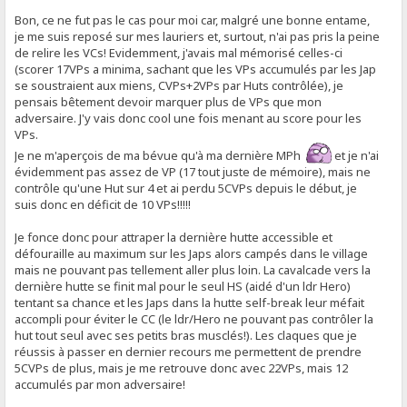
Bon, ce ne fut pas le cas pour moi car, malgré une bonne entame,
je me suis reposé sur mes lauriers et, surtout, n'ai pas pris la peine
de relire les VCs! Evidemment, j'avais mal mémorisé celles-ci
(scorer 17VPs a minima, sachant que les VPs accumulés par les Jap
se soustraient aux miens, CVPs+2VPs par Huts contrôlée), je
pensais bêtement devoir marquer plus de VPs que mon
adversaire. J'y vais donc cool une fois menant au score pour les
VPs.
Je ne m'aperçois de ma bévue qu'à ma dernière MPh
et je n'ai
évidemment pas assez de VP (17 tout juste de mémoire), mais ne
contrôle qu'une Hut sur 4 et ai perdu 5CVPs depuis le début, je
suis donc en déficit de 10 VPs!!!!!
Je fonce donc pour attraper la dernière hutte accessible et
défouraille au maximum sur les Japs alors campés dans le village
mais ne pouvant pas tellement aller plus loin. La cavalcade vers la
dernière hutte se finit mal pour le seul HS (aidé d'un ldr Hero)
tentant sa chance et les Japs dans la hutte self-break leur méfait
accompli pour éviter le CC (le ldr/Hero ne pouvant pas contrôler la
hut tout seul avec ses petits bras musclés!). Les claques que je
réussis à passer en dernier recours me permettent de prendre
5CVPs de plus, mais je me retrouve donc avec 22VPs, mais 12
accumulés par mon adversaire!