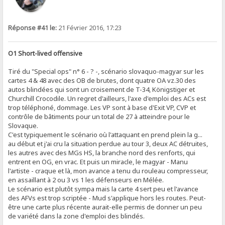
Réponse #41 le:
21 Février 2016, 17:23
O1 Short-lived offensive
Tiré du "Special ops" n° 6 - ? -, scénario slovaquo-magyar sur les
cartes 4 & 48 avec des OB de brutes, dont quatre OA vz.30 des
autos blindées qui sont un croisement de T-34, Königstiger et
Churchill Crocodile. Un regret d'ailleurs, l'axe d'emploi des ACs est
trop téléphoné, dommage. Les VP sont à base d'Exit VP, CVP et
contrôle de bâtiments pour un total de 27 à atteindre pour le
Slovaque.
C'est typiquement le scénario où l'attaquant en prend plein la g...
au début et j'ai cru la situation perdue au tour 3, deux AC détruites,
les autres avec des MGs HS, la branche nord des renforts, qui
entrent en OG, en vrac. Et puis un miracle, le magyar - Manu
l'artiste - craque et là, mon avance a tenu du rouleau compresseur,
en assaillant à 2 ou 3 vs 1 les défenseurs en Mélée.
Le scénario est plutôt sympa mais la carte 4 sert peu et l'avance
des AFVs est trop scriptée - Mud s'applique hors les routes. Peut-
être une carte plus récente aurait-elle permis de donner un peu
de variété dans la zone d'emploi des blindés.