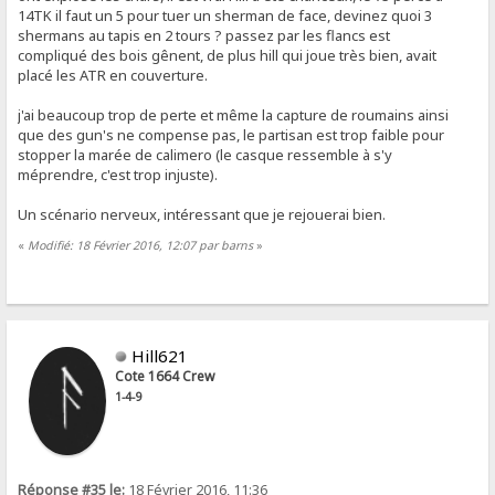
14TK il faut un 5 pour tuer un sherman de face, devinez quoi 3
shermans au tapis en 2 tours ? passez par les flancs est
compliqué des bois gênent, de plus hill qui joue très bien, avait
placé les ATR en couverture.
j'ai beaucoup trop de perte et même la capture de roumains ainsi
que des gun's ne compense pas, le partisan est trop faible pour
stopper la marée de calimero (le casque ressemble à s'y
méprendre, c'est trop injuste).
Un scénario nerveux, intéressant que je rejouerai bien.
«
Modifié: 18 Février 2016, 12:07 par barns
»
Hill621
Cote 1664 Crew
1-4-9
Réponse #35 le:
18 Février 2016, 11:36