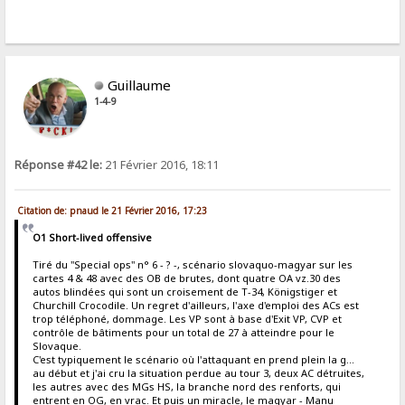
Guillaume
1-4-9
Réponse #42 le:
21 Février 2016, 18:11
Citation de: pnaud le 21 Février 2016, 17:23
O1 Short-lived offensive
Tiré du "Special ops" n° 6 - ? -, scénario slovaquo-magyar sur les
cartes 4 & 48 avec des OB de brutes, dont quatre OA vz.30 des
autos blindées qui sont un croisement de T-34, Königstiger et
Churchill Crocodile. Un regret d'ailleurs, l'axe d'emploi des ACs est
trop téléphoné, dommage. Les VP sont à base d'Exit VP, CVP et
contrôle de bâtiments pour un total de 27 à atteindre pour le
Slovaque.
C'est typiquement le scénario où l'attaquant en prend plein la g...
au début et j'ai cru la situation perdue au tour 3, deux AC détruites,
les autres avec des MGs HS, la branche nord des renforts, qui
entrent en OG, en vrac. Et puis un miracle, le magyar - Manu