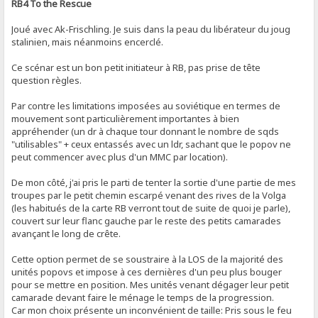
RB4 To the Rescue
Joué avec Ak-Frischling. Je suis dans la peau du libérateur du joug
stalinien, mais néanmoins encerclé.
Ce scénar est un bon petit initiateur à RB, pas prise de tête
question règles.
Par contre les limitations imposées au soviétique en termes de
mouvement sont particulièrement importantes à bien
appréhender (un dr à chaque tour donnant le nombre de sqds
"utilisables" + ceux entassés avec un ldr, sachant que le popov ne
peut commencer avec plus d'un MMC par location).
De mon côté, j'ai pris le parti de tenter la sortie d'une partie de mes
troupes par le petit chemin escarpé venant des rives de la Volga
(les habitués de la carte RB verront tout de suite de quoi je parle),
couvert sur leur flanc gauche par le reste des petits camarades
avançant le long de crête.
Cette option permet de se soustraire à la LOS de la majorité des
unités popovs et impose à ces dernières d'un peu plus bouger
pour se mettre en position. Mes unités venant dégager leur petit
camarade devant faire le ménage le temps de la progression.
Car mon choix présente un inconvénient de taille: Pris sous le feu