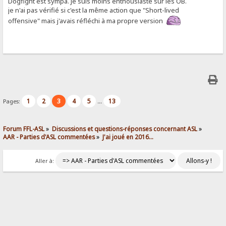
Dogfight est sympa. Je suis moins enthousiaste sur les OB.
je n'ai pas vérifié si c'est la même action que "Short-lived
offensive" mais j'avais réfléchi à ma propre version
1
2
3
4
5
13
Pages:
...
Forum FFL-ASL
»
Discussions et questions-réponses concernant ASL
»
AAR - Parties d'ASL commentées
»
J'ai joué en 2016...
Aller à: