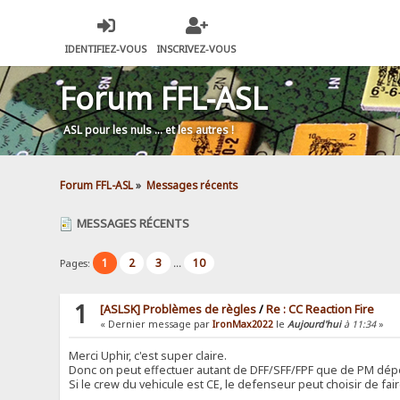
IDENTIFIEZ-VOUS
INSCRIVEZ-VOUS
Forum FFL-ASL
ASL pour les nuls … et les autres !
Forum FFL-ASL
»
Messages récents
MESSAGES RÉCENTS
1
2
3
10
Pages:
...
1
[ASLSK] Problèmes de règles
/
Re : CC Reaction Fire
« Dernier message par
IronMax2022
le
Aujourd'hui
à 11:34
»
Merci Uphir, c'est super claire.
Donc on peut effectuer autant de DFF/SFF/FPF que de PM dép
Si le crew du vehicule est CE, le defenseur peut choisir de fair