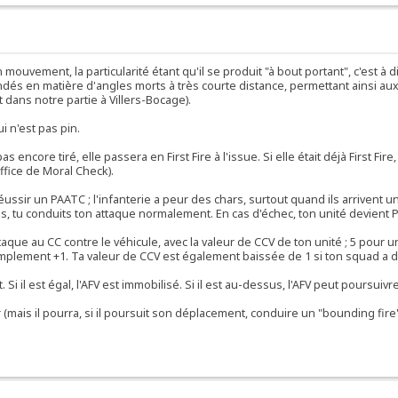
n mouvement, la particularité étant qu'il se produit "à bout portant", c'est à
 blindés en matière d'angles morts à très courte distance, permettant ainsi a
 dans notre partie à Villers-Bocage).
i n'est pas pin.
as encore tiré, elle passera en First Fire à l'issue. Si elle était déjà First Fire,
 office de Moral Check).
éussir un PAATC ; l'infanterie a peur des chars, surtout quand ils arrivent un
cis, tu conduits ton attaque normalement. En cas d'échec, ton unité devient PI
ttaque au CC contre le véhicule, avec la valeur de CCV de ton unité ; 5 pour
plement +1. Ta valeur de CCV est également baissée de 1 si ton squad a dé
it. Si il est égal, l'AFV est immobilisé. Si il est au-dessus, l'AFV peut poursu
(mais il pourra, si il poursuit son déplacement, conduire un "bounding fir