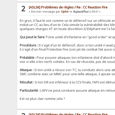
2
[ASLSK] Problèmes de règles
/
Re : CC Reaction Fire
« Dernier message par
Uphir
le
Aujourd'hui
à 09:51
»
En gros, il faut le voir comme un tir défensif sur un véhicule e
induit un CC au lieu d'un tir. Cela simule la vulnérabilité des
quelques charges AT en toute discrétion (L'Eléphant me l'a fait
Qui peut le faire ?
Une unité d'infanterie en "good order" et qu
Procédure :
Il s'agit d'un tir défensif, donc si ton unité n'avait p
il s'agit d'un Final Protective Fire (son jet de combat fait aussi
Préalable :
Pour pouvoir attaquer, ton infanterie doit d'abord r
voir si elle a les nerfs solides. En cas de réussite, pas de sou
Attaque :
Si ton unité a réussi son TC, tu conduits alors une a
SMC combine avec un MMC pour une telle attaque, il ajoute sim
Résultat :
Si ton DR est inférieur à ta CCV finale, l'AFV est détru
Particularité :
L'AFV ne peut conduire aucune attaque en retour 
Est-ce plus clair comme cela ?
[ASLSK] Problèmes de règles
/
Re : CC Reaction Fire