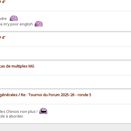
 4"
tendre
use m'y poor english
 4"
 cas de multiples MG
 générales
/
Re : Tournoi du Forum 2025-26 - ronde 5
 les Chinois non plus !
ile à aborder.