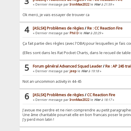
3
« Dernier message par
IronMax2022
le
Hier
à 21:59
»
Ok merci, je vais essayer de trouver ca
4
[ASLSK] Problèmes de règles
/
Re : CC Reaction Fire
« Dernier message par
Phil D
le
Hier
à 20:29
»
Ça fait partie des règles (avec l'OBA) pour lesquelles je fais c
(Elles sont dans les Rat Pocket Charts, dans le recueil de table
5
Forum général Advanced Squad Leader
/
Re : AP 245 tr
« Dernier message par
jeep
le
Hier
à 19:18
»
Not an uncommon activity in 44-45
6
[ASLSK] Problèmes de règles
/
CC Reaction Fire
« Dernier message par
IronMax2022
le
Hier
à 18:17
»
J'avoue me perdre et ne rien comprendre au petit paragraphe 3
Une âme charitable pourrait elle en bon francais poser le princ
J'y perd mon latin !