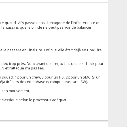
 dire quand l'AFV passe dans l'hexagone de l'infanterie, ce qui
ux fantassins que le blindé ne peut pas voir de balancer
 elle passera en Final Fire. Enfin, si elle était déjà en Final Fire,
 peu trop près. Donc avant de tirer, tu fais un task check pour
N et l'attaque n'a pas lieu.
 un squad, 4 pour un crew, 3 pour un HS, 2 pour un SMC. Si un
jà tiré lors de cette phase (y compris avec une SW).
ivre son mouvement.
e" classique selon le processus adéquat.