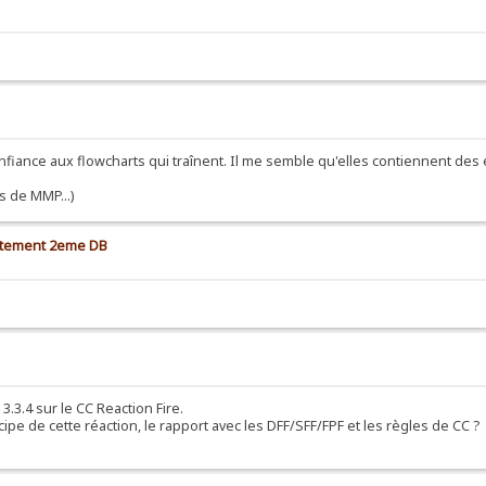
onfiance aux flowcharts qui traînent. Il me semble qu'elles contiennent des er
s de MMP...)
aitement 2eme DB
.3.4 sur le CC Reaction Fire.
ipe de cette réaction, le rapport avec les DFF/SFF/FPF et les règles de CC ?