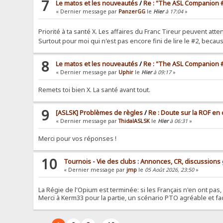
7
Le matos et les nouveautés
/
Re : "The ASL Companion #
« Dernier message par
PanzerGG
le
Hier
à 17:04
»
Priorité à ta santé X. Les affaires du Franc Tireur peuvent at
Surtout pour moi qui n'est pas encore fini de lire le #2, beca
8
Le matos et les nouveautés
/
Re : "The ASL Companion #
« Dernier message par
Uphir
le
Hier
à 09:17
»
Remets toi bien X. La santé avant tout.
9
[ASLSK] Problèmes de règles
/
Re : Doute sur la ROF en
« Dernier message par
ThidalASLSK
le
Hier
à 06:31
»
Merci pour vos réponses !
10
Tournois - Vie des clubs : Annonces, CR, discussions
« Dernier message par
jmp
le
05 Août 2026, 23:50
»
La Régie de l'Opium est terminée: si les Français n'en ont pas,
Merci à Kerm33 pour la partie, un scénario PTO agréable et fac