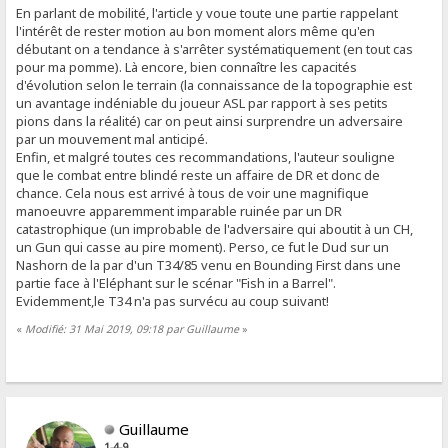
En parlant de mobilité, l'article y voue toute une partie rappelant
l'intérêt de rester motion au bon moment alors même qu'en
débutant on a tendance à s'arrêter systématiquement (en tout cas
pour ma pomme). Là encore, bien connaître les capacités
d'évolution selon le terrain (la connaissance de la topographie est
un avantage indéniable du joueur ASL par rapport à ses petits
pions dans la réalité) car on peut ainsi surprendre un adversaire
par un mouvement mal anticipé.
Enfin, et malgré toutes ces recommandations, l'auteur souligne
que le combat entre blindé reste un affaire de DR et donc de
chance. Cela nous est arrivé à tous de voir une magnifique
manoeuvre apparemment imparable ruinée par un DR
catastrophique (un improbable de l'adversaire qui aboutit à un CH,
un Gun qui casse au pire moment). Perso, ce fut le Dud sur un
Nashorn de la par d'un T34/85 venu en Bounding First dans une
partie face à l'Eléphant sur le scénar "Fish in a Barrel".
Evidemment,le T34 n'a pas survécu au coup suivant!
«
Modifié: 31 Mai 2019, 09:18 par Guillaume
»
Guillaume
1-4-9