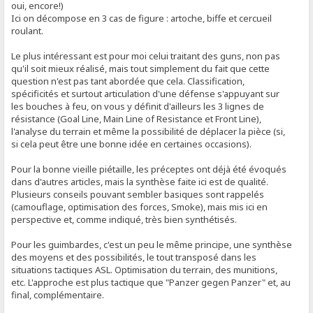
oui, encore!)
Ici on décompose en 3 cas de figure : artoche, biffe et cercueil
roulant.
Le plus intéressant est pour moi celui traitant des guns, non pas
qu'il soit mieux réalisé, mais tout simplement du fait que cette
question n'est pas tant abordée que cela. Classification,
spécificités et surtout articulation d'une défense s'appuyant sur
les bouches à feu, on vous y définit d'ailleurs les 3 lignes de
résistance (Goal Line, Main Line of Resistance et Front Line),
l'analyse du terrain et même la possibilité de déplacer la pièce (si,
si cela peut être une bonne idée en certaines occasions).
Pour la bonne vieille piétaille, les préceptes ont déjà été évoqués
dans d'autres articles, mais la synthèse faite ici est de qualité.
Plusieurs conseils pouvant sembler basiques sont rappelés
(camouflage, optimisation des forces, Smoke), mais mis ici en
perspective et, comme indiqué, très bien synthétisés.
Pour les guimbardes, c'est un peu le même principe, une synthèse
des moyens et des possibilités, le tout transposé dans les
situations tactiques ASL. Optimisation du terrain, des munitions,
etc. L'approche est plus tactique que "Panzer gegen Panzer" et, au
final, complémentaire.