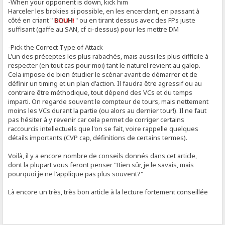
-When your opponent is down, kick him
Harceler les brokies si possible, en les encerclant, en passant à
côté en criant "
BOUH!
" ou en tirant dessus avec des FPs juste
suffisant (gaffe au SAN, cf ci-dessus) pour les mettre DM
-Pick the Correct Type of Attack
L'un des préceptes les plus rabachés, mais aussi les plus difficile à
respecter (en tout cas pour moi) tant le naturel revient au galop.
Cela impose de bien étudier le scénar avant de démarrer et de
définir un timing et un plan d'action. Il faudra être agressif ou au
contraire être méthodique, tout dépend des VCs et du temps
imparti. On regarde souvent le compteur de tours, mais nettement
moins les VCs durant la partie (ou alors au dernier tour!). Il ne faut
pas hésiter à y revenir car cela permet de corriger certains
raccourcis intellectuels que l'on se fait, voire rappelle quelques
détails importants (CVP cap, définitions de certains termes).
Voilà, il y a encore nombre de conseils donnés dans cet article,
dont la plupart vous feront penser "Bien sûr, je le savais, mais
pourquoi je ne l'applique pas plus souvent?"
Là encore un très, très bon article à la lecture fortement conseillée