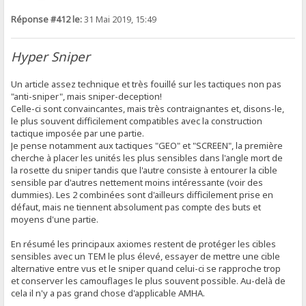
Réponse #412 le:
31 Mai 2019, 15:49
Hyper Sniper
Un article assez technique et très fouillé sur les tactiques non pas
"anti-sniper", mais sniper-deception!
Celle-ci sont convaincantes, mais très contraignantes et, disons-le,
le plus souvent difficilement compatibles avec la construction
tactique imposée par une partie.
Je pense notamment aux tactiques "GEO" et "SCREEN", la première
cherche à placer les unités les plus sensibles dans l'angle mort de
la rosette du sniper tandis que l'autre consiste à entourer la cible
sensible par d'autres nettement moins intéressante (voir des
dummies). Les 2 combinées sont d'ailleurs difficilement prise en
défaut, mais ne tiennent absolument pas compte des buts et
moyens d'une partie.
En résumé les principaux axiomes restent de protéger les cibles
sensibles avec un TEM le plus élevé, essayer de mettre une cible
alternative entre vus et le sniper quand celui-ci se rapproche trop
et conserver les camouflages le plus souvent possible. Au-delà de
cela il n'y a pas grand chose d'applicable AMHA.