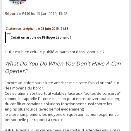
Réponse #416 le:
13 Juin 2019, 15:48
Citation de: L'éléphant le 03 Juin 2019, 21:58
C'était un article de Philippe Léonard ?
Oui, c'est bien celui-ci publié auparavant dans l'Annual 97
What Do You Do When You Don't Have A Can
Opener?
Encore un article sur la lutte antichar, mais cette fois-ci orienté sur
"les moyens du bord".
Ces solutions sont surtout valables face aux "boîtes de conserve"
comme le rappelle l'auteur, mais on peut en retrouver tout au long
du conflit et certaines solutions fonctionnent aussi contre les
engins plus lourds (avec bémol évidemment)
Je citerai simplement les moyens en question et mon expérience
personnelle par rapport à ceux-ci
-OBA: A moins d'un calibre maousse costaud, attendez-vous plus