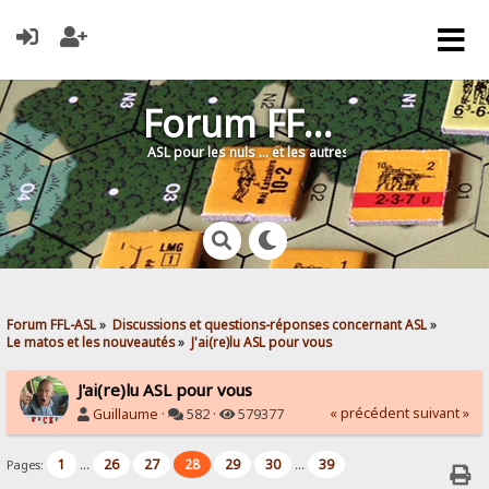
Forum FFL-ASL
ASL pour les nuls … et les autres !
Forum FFL-ASL
»
Discussions et questions-réponses concernant ASL
»
Le matos et les nouveautés
»
J'ai(re)lu ASL pour vous
J'ai(re)lu ASL pour vous
« précédent
suivant »
Guillaume
·
582 ·
579377
1
26
27
28
29
30
39
Pages:
...
...