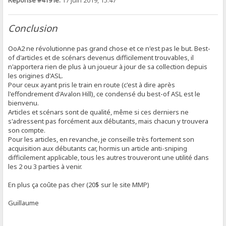
Réponse #419 le:
17 Juin 2019, 15:47
Conclusion
OoA2 ne révolutionne pas grand chose et ce n'est pas le but. Best-
of d'articles et de scénars devenus difficilement trouvables, il
n'apportera rien de plus à un joueur à jour de sa collection depuis
les origines d'ASL.
Pour ceux ayant pris le train en route (c'est à dire après
l'effondrement d'Avalon Hill), ce condensé du best-of ASL est le
bienvenu.
Articles et scénars sont de qualité, même si ces derniers ne
s'adressent pas forcément aux débutants, mais chacun y trouvera
son compte.
Pour les articles, en revanche, je conseille très fortement son
acquisition aux débutants car, hormis un article anti-sniping
difficilement applicable, tous les autres trouveront une utilité dans
les 2 ou 3 parties à venir.
En plus ça coûte pas cher (20$ sur le site MMP)
Guillaume