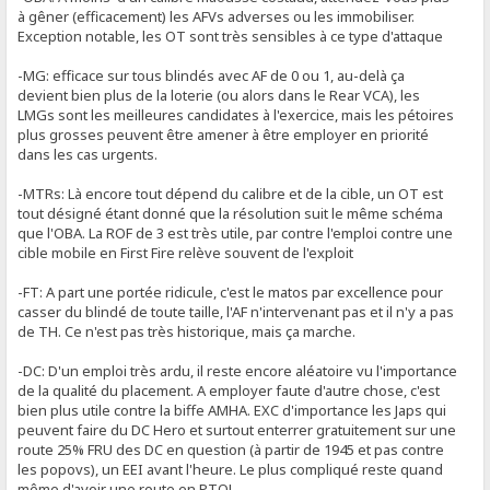
à gêner (efficacement) les AFVs adverses ou les immobiliser.
Exception notable, les OT sont très sensibles à ce type d'attaque
-MG: efficace sur tous blindés avec AF de 0 ou 1, au-delà ça
devient bien plus de la loterie (ou alors dans le Rear VCA), les
LMGs sont les meilleures candidates à l'exercice, mais les pétoires
plus grosses peuvent être amener à être employer en priorité
dans les cas urgents.
-MTRs: Là encore tout dépend du calibre et de la cible, un OT est
tout désigné étant donné que la résolution suit le même schéma
que l'OBA. La ROF de 3 est très utile, par contre l'emploi contre une
cible mobile en First Fire relève souvent de l'exploit
-FT: A part une portée ridicule, c'est le matos par excellence pour
casser du blindé de toute taille, l'AF n'intervenant pas et il n'y a pas
de TH. Ce n'est pas très historique, mais ça marche.
-DC: D'un emploi très ardu, il reste encore aléatoire vu l'importance
de la qualité du placement. A employer faute d'autre chose, c'est
bien plus utile contre la biffe AMHA. EXC d'importance les Japs qui
peuvent faire du DC Hero et surtout enterrer gratuitement sur une
route 25% FRU des DC en question (à partir de 1945 et pas contre
les popovs), un EEI avant l'heure. Le plus compliqué reste quand
même d'avoir une route en PTO!