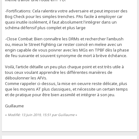
-Fortifications: Cela ralentira votre adversaire et peut imposer des
Bog Check pour les simples trenches. PAs facile à employer car
quasi inutile isolément, il faut absolument l'intégrer dans un
schéma défensif plus complet et plus large
-Close Combat: Bien connaître les DRMs et rechercher l'ambush
ou, mieux le Street Fighting car rester coincé en melee avec un
engin capable de vous poivrer avec les MGs en TPBF dès la phase
de feu suivante et souvent synonyme de mort à brève échéance.
Voilà, l'article détaille un peu plus chaque point et est très utile à
tous ceux voulant apprendre les différentes manières de
déboulonner les AFVs.
Comme rappeler ci-dessus, la mise en oeuvre reste délicate, plus
que les moyens AT plus classiques, et nécessite un certain temps
et de pratique pour être bien assimilé et intégrer à son jeu.
Guillaume
«
Modifié: 13 Juin 2019, 15:51 par Guillaume
»