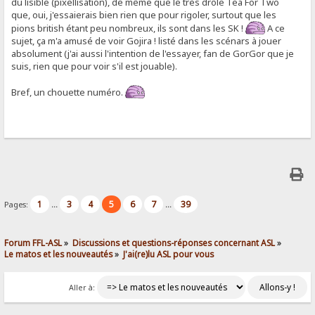
du lisible (pixellisation), de même que le très drôle Tea For Two
que, oui, j'essaierais bien rien que pour rigoler, surtout que les
pions british étant peu nombreux, ils sont dans les SK !
A ce
sujet, ça m'a amusé de voir Gojira ! listé dans les scénars à jouer
absolument (j'ai aussi l'intention de l'essayer, fan de GorGor que je
suis, rien que pour voir s'il est jouable).
Bref, un chouette numéro.
1
3
4
5
6
7
39
Pages:
...
...
Forum FFL-ASL
»
Discussions et questions-réponses concernant ASL
»
Le matos et les nouveautés
»
J'ai(re)lu ASL pour vous
Aller à: