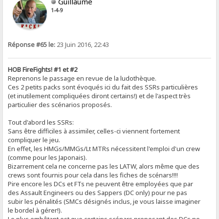
Guillaume
1-4-9
Réponse #65 le:
23 Juin 2016, 22:43
HOB FireFights! #1 et #2
Reprenons le passage en revue de la ludothèque.
Ces 2 petits packs sont évoqués ici du fait des SSRs particulières
(et inutilement compliquées diront certains!) et de l'aspect très
particulier des scénarios proposés.
Tout d'abord les SSRs:
Sans être difficiles à assimiler, celles-ci viennent fortement
compliquer le jeu.
En effet, les HMGs/MMGs/Lt MTRs nécessitent l'emploi d'un crew
(comme pour les Japonais).
Bizarrement cela ne concerne pas les LATW, alors même que des
crews sont fournis pour cela dans les fiches de scénars!!!!
Pire encore les DCs et FTs ne peuvent être employées que par
des Assault Engineers ou des Sappers (DC only) pour ne pas
subir les pénalités (SMCs désignés inclus, je vous laisse imaginer
le bordel à gérer!).