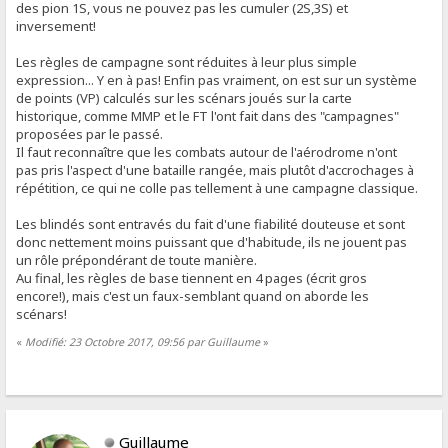
des pion 1S, vous ne pouvez pas les cumuler (2S,3S) et
inversement!
Les règles de campagne sont réduites à leur plus simple
expression... Y en à pas! Enfin pas vraiment, on est sur un système
de points (VP) calculés sur les scénars joués sur la carte
historique, comme MMP et le FT l'ont fait dans des "campagnes"
proposées par le passé.
Il faut reconnaître que les combats autour de l'aérodrome n'ont
pas pris l'aspect d'une bataille rangée, mais plutôt d'accrochages à
répétition, ce qui ne colle pas tellement à une campagne classique.
Les blindés sont entravés du fait d'une fiabilité douteuse et sont
donc nettement moins puissant que d'habitude, ils ne jouent pas
un rôle prépondérant de toute manière.
Au final, les règles de base tiennent en 4 pages (écrit gros
encore!), mais c'est un faux-semblant quand on aborde les
scénars!
«
Modifié: 23 Octobre 2017, 09:56 par Guillaume
»
Guillaume