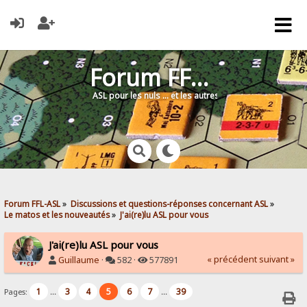
Forum FFL-ASL
ASL pour les nuls … et les autres !
Forum FFL-ASL
»
Discussions et questions-réponses concernant ASL
»
Le matos et les nouveautés
»
J'ai(re)lu ASL pour vous
J'ai(re)lu ASL pour vous
« précédent
suivant »
Guillaume
·
582 ·
577891
1
3
4
5
6
7
39
Pages:
...
...