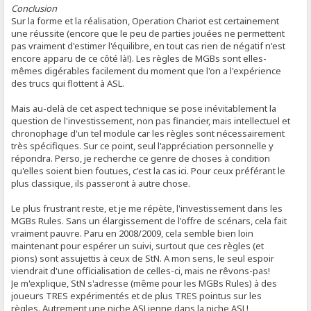
Conclusion
Sur la forme et la réalisation, Operation Chariot est certainement
une réussite (encore que le peu de parties jouées ne permettent
pas vraiment d'estimer l'équilibre, en tout cas rien de négatif n'est
encore apparu de ce côté là!). Les règles de MGBs sont elles-
mêmes digérables facilement du moment que l'on a l'expérience
des trucs qui flottent à ASL.
Mais au-delà de cet aspect technique se pose inévitablement la
question de l'investissement, non pas financier, mais intellectuel et
chronophage d'un tel module car les règles sont nécessairement
très spécifiques. Sur ce point, seul l'appréciation personnelle y
répondra. Perso, je recherche ce genre de choses à condition
qu'elles soient bien foutues, c'est la cas ici. Pour ceux préférant le
plus classique, ils passeront à autre chose.
Le plus frustrant reste, et je me répète, l'investissement dans les
MGBs Rules. Sans un élargissement de l'offre de scénars, cela fait
vraiment pauvre. Paru en 2008/2009, cela semble bien loin
maintenant pour espérer un suivi, surtout que ces règles (et
pions) sont assujettis à ceux de StN. A mon sens, le seul espoir
viendrait d'une officialisation de celles-ci, mais ne rêvons-pas!
Je m'explique, StN s'adresse (même pour les MGBs Rules) à des
joueurs TRES expérimentés et de plus TRES pointus sur les
règles. Autrement une niche ASLienne dans la niche ASL!