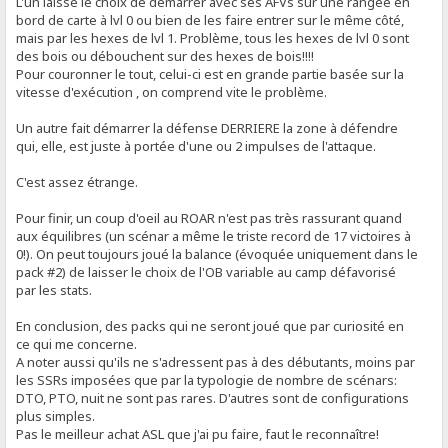
L'un laisse le choix de démarrer avec ses AFVs sur une rangée en
bord de carte à lvl 0 ou bien de les faire entrer sur le même côté,
mais par les hexes de lvl 1. Problème, tous les hexes de lvl 0 sont
des bois ou débouchent sur des hexes de bois!!!!
Pour couronner le tout, celui-ci est en grande partie basée sur la
vitesse d'exécution , on comprend vite le problème.
Un autre fait démarrer la défense DERRIERE la zone à défendre
qui, elle, est juste à portée d'une ou 2 impulses de l'attaque.
C'est assez étrange.
Pour finir, un coup d'oeil au ROAR n'est pas très rassurant quand
aux équilibres (un scénar a même le triste record de 17 victoires à
0!). On peut toujours joué la balance (évoquée uniquement dans le
pack #2) de laisser le choix de l'OB variable au camp défavorisé
par les stats.
En conclusion, des packs qui ne seront joué que par curiosité en
ce qui me concerne.
A noter aussi qu'ils ne s'adressent pas à des débutants, moins par
les SSRs imposées que par la typologie de nombre de scénars:
DTO, PTO, nuit ne sont pas rares. D'autres sont de configurations
plus simples.
Pas le meilleur achat ASL que j'ai pu faire, faut le reconnaître!