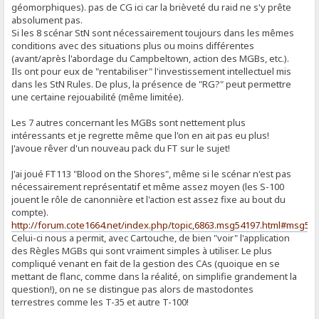
géomorphiques). pas de CG ici car la brièveté du raid ne s'y prête
absolument pas.
Si les 8 scénar StN sont nécessairement toujours dans les mêmes
conditions avec des situations plus ou moins différentes
(avant/après l'abordage du Campbeltown, action des MGBs, etc.).
Ils ont pour eux de "rentabiliser" l'investissement intellectuel mis
dans les StN Rules. De plus, la présence de "RG?" peut permettre
une certaine rejouabilité (même limitée).
Les 7 autres concernant les MGBs sont nettement plus
intéressants et je regrette même que l'on en ait pas eu plus!
J'avoue rêver d'un nouveau pack du FT sur le sujet!
J'ai joué FT113 "Blood on the Shores", même si le scénar n'est pas
nécessairement représentatif et même assez moyen (les S-100
jouent le rôle de canonnière et l'action est assez fixe au bout du
compte).
http://forum.cote1664.net/index.php/topic,6863.msg54197.html#msg54
Celui-ci nous a permit, avec Cartouche, de bien "voir" l'application
des Règles MGBs qui sont vraiment simples à utiliser. Le plus
compliqué venant en fait de la gestion des CAs (quoique en se
mettant de flanc, comme dans la réalité, on simplifie grandement la
question!), on ne se distingue pas alors de mastodontes
terrestres comme les T-35 et autre T-100!