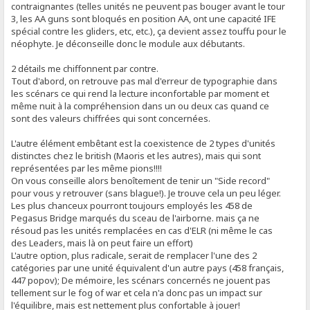
contraignantes (telles unités ne peuvent pas bouger avant le tour
3, les AA guns sont bloqués en position AA, ont une capacité IFE
spécial contre les gliders, etc, etc.), ça devient assez touffu pour le
néophyte. Je déconseille donc le module aux débutants.
2 détails me chiffonnent par contre.
Tout d'abord, on retrouve pas mal d'erreur de typographie dans
les scénars ce qui rend la lecture inconfortable par moment et
même nuit à la compréhension dans un ou deux cas quand ce
sont des valeurs chiffrées qui sont concernées.
L'autre élément embêtant est la coexistence de 2 types d'unités
distinctes chez le british (Maoris et les autres), mais qui sont
représentées par les même pions!!!!
On vous conseille alors benoîtement de tenir un "Side record"
pour vous y retrouver (sans blague!). Je trouve cela un peu léger.
Les plus chanceux pourront toujours employés les 458 de
Pegasus Bridge marqués du sceau de l'airborne. mais ça ne
résoud pas les unités remplacées en cas d'ELR (ni même le cas
des Leaders, mais là on peut faire un effort)
L'autre option, plus radicale, serait de remplacer l'une des 2
catégories par une unité équivalent d'un autre pays (458 français,
447 popov); De mémoire, les scénars concernés ne jouent pas
tellement sur le fog of war et cela n'a donc pas un impact sur
l'équilibre, mais est nettement plus confortable à jouer!