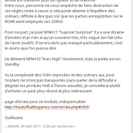
avoué est d'amener plus de rigueur et de réalisme.
Entre nous, personne ne vous empêche de faire abstraction de
ces règles reste à savoir si cela porte atteinte à l'équilibre des
scénars, difficile à dire (pas sûr que les parties enregistrées sur le
ROAR aient employés ces SSRs!)
Pour ma part, j'ai joué NFNH11 "Suprise! Surprise!" il y a une dizaine
d'années et je n'en ai qu'un souvenir très, très vague (en fait celui
de l'avoir joué!!!). Il ne m'a donc pas marqué particulièrement, c'est
le moins que l'on puisse dire.
J'ai démarré NFNH10 "Aces High" récemment, mais la partie est en
standby.
Vu la complexité des SSRs imposées et des scénars qui, pour
l'instant, ne m'ont pas transportés (sans parler de la difficulté à
dégoter les produits HoB à l'heure actuelle), je conseillerai plutôt
d'acheter un pack plus récent et plus intéressant
page d'errata pour ce module, indispensable!
http://heatofbattlegames.com/errata.php#nfnh
Guillaume
«
Modifié: 29 Août 2017, 12:06 par Guillaume
»