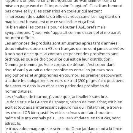
rappelant un peu le fanzine Inquisitor de Warhammer 40k, à la
mise en page word et à l'impression "copytop". C'est franchement
pas grave et il y a les scénarios en couleur qui mettent
l'impression de qualité là où elle est nécessaire. Le mag étant un
mag le seul besoin est que ce soit lisible et ça l'est.
J'ai bien aimé les conseils pour débuter à ASL, brefs mais
sympathiques. "Jouer vite" apparaît comme essentiel et me paraît
pourtant difficile...
Les annonces de produits sont amusantes après tant d'années :
deux initiatives pour un ASL en français qui ne sont jamais arrivées
à bon port de ce que j'ai compris (et posent des problèmes tant
techniques que de droit pour ce qui est de leur distribution).
Dommage dommage. Vu le corpus de départ, c'est cependant
risqué car il y aurait eu des problèmes entre les joueurs non-
anglophones et anglophones en tournoi, les premier découvrant
à la dure les obligatoires erreurs de trad (200 pages écrit petit avec
des erreurs dans la vo et ce sans parler des problèmes de
nomenclature).
Les résultats de tournoi, j'avoue que j'ai feuilleté sans lire.
Le dossier sur la Guerre d'Espagne, raison de mon achat, est bien
écrit et tout aussi intéressant aujourd'hui qu'il l'était hier. Je trouve
les choix d'OB bien justifiés et les scénars ont l'air chouettes
même si je m'y connais peu... Les lieux et dates, en tout cas, sont
attractifs.
Je trouve dommage que le scénar de Omar Jaddaoui soit à la limite