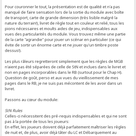
Pour couronner le tout, la présentation est de qualité et n'a pas
manqué de faire sensation lors de la sortie du module avec boîte
de transport, carte de grande dimension (très lisible malgré la
nature du terrain!), livret de règle tout en couleur et relié, tous les
pions nécessaires et moults aides de jeu, indispensables aux
vues des particularités du module. Vous trouvez même une partie
de la carte "agrandie" pour jouer un scénar en particulier (ce qui
évite de sortir un énorme carte et ne jouer qu'un timbre poste
dessus!).
Les plus râleurs regretteront simplement que les règles de MGB
n'aient pas été séparées de celle de StN et inclues dans le livret et
non en pages incorporables dans le RB (surtout pour le Chap H).
Question de goût, perso et aux vues du vieillissement de mes
pages dans le RB, je ne suis pas mécontent de les avoir dans un
livret.
Passons au cœur du module:
StN Rules
Celles-ci nécessitent des pré-requis indispensables et qui ne sont
pas à la portée de tous les joueurs:
En effet, les joueurs doivent déjà parfaitement maîtriser les règles
de nuit et, de plus, avoir déjà tâter du LC et Débarquement au