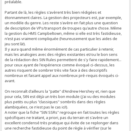
préalable.
Partant de là, les règles s'avèrent très bien rédigées et
étonnamment claires. La gestion des projecteurs est, par exemple,
un modèle du genre. Les reste s'avère en fait plus une question
de description de VPs/transport de troupes qu'autre chose. Même
la gestion du HMS Campbeltown, même si elle est très fastidieuse,
n'est pas vraiment compliquée (heureusement que les aides de
jeu sont là!).
Il y aura quand même énormément de cas particulier à retenir,
mais les analogies avec des règles existantes et/ou le bon sens
de la rédaction des StN Rules permettent de s'y faire rapidement...
pour ceux ayant de l'expérience comme évoqué ci-dessus, les
autres risquent de sombrer très vite face à des descriptifs
nombreux et faisant appel aux nombreux pré-requis évoqués ci-
avant.
On reconnaît d'ailleurs la "patte" d'Andrew Hershey et, rien que
pour cela, StN est déjà un très bon module (j'ai vu des modules
plus petits ou plus "classiques" sombrés dans des règles
alambiquées, ce n'est pas le cas ici!).
A noter que la fiche "StN SSRs" regroupe en fait toutes les règles
spécifiques ne traitant, a priori, pas du terrain et s'avère un
excellent condensé très pratique qui évite de se replonger dans
une recherche fastidieuse du point de règle à vérifier (sur le