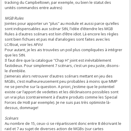
tracking du Campbeltown, par exemple, ou bien le statut des
unités commandos entre autres)
MGB Rules
Jointes pour apporter un "plus" au module et aussi parce qu'elles
sont indispensables aux scénar StN, l'idée d'étendre les MGB
Rules à d'autres scénars est loin d'être idiot. Là encore les règles
sont bien fichues et pas mal d'analogies sont faites avec les
LC/Boat, voir les AFVs!
Pour autant, je les ais trouvées un poil plus compliquées à intégrer
que les StN.
Il faut dire que la catalogue "Chap H" joint est inévitablement
fastidieux. Pour simplement 7 scénars, c'est un peu juste, disons-
le d'emblée.
J'aimerais alors retrouver d'autres scénars mettant en jeu des
MGBs, c'est malheureusement peu probables à moins que MMP
ne se penche sur la question. A priori, j'estime que le potentiel
existe car l'apport de vedettes et les déclinaisons possibles sont
un vrai plus (contrairement à d'autre produits comme les Special
Forces de HoB par exemple). Je ne suis pas très optimiste là-
dessus, dommage!
Scénars
Au nombre de 15, ceux-ci se répartissent donc entre 8 décrivant le
raid et 7 au sujet de diverses action de MGBs (sur cartes