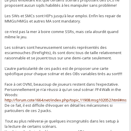
Le plus embêtant est que certains scénars proposant des DCs ne
proposent aucun sqds habilités à les manipuler sans problème!
Les SWs et SMCs sont HIPs jusqu'à leur emploi. Enfin les repair de
MMGs/HMGs et autres MA sont mandatory.
ce n'est pas la mer à boire comme SSRs, mais cela alourdit quand
même le jeu.
Les scénars sont heureusement sensés représentés des
escarmouches (FireFights), ils sont donc tous de taille relativement
raisonnable et se jouent tous sur une demi-carte seulement.
L'autre particularité de ces packs est de proposer une carte
spécifique pour chaque scénar et des OBs variables tirés au sort!!!!
Face à cet OVNI, beaucoup de joueurs restent dans l'expectative.
Personnellement je n'ai réussi à qu'un seul scénar: FF4 Walk in the
Woods:
http://forum.cote1664.net/index.php/topic,11908.msg102052.html#msg
De ce fait, il est difficile d'évoquer en détail les mécanismes si
particuliers de ces 2 packs.
Tout au plus relèverai-je quelques incongruités dans les setup à
la lecture de certains scénars.